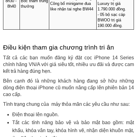
8h30 - 
Bốc thăm trúng 
Công bố minigame đua 
Luxury trị giá 
8h40
thưởng
like nhận tai nghe BW44
1.790.000 đồng.
- 05 bộ sạc cáp 
BWOO trị giá 
190.000 đồng.
Điều kiện tham gia chương trình tri ân
Tất cả các bạn muốn đăng ký đặt cọc iPhone 14 Series 
chính hãng VN/A với giá siêu tốt, nhiều ưu đãi và được cam 
kết trả hàng đúng hẹn. 
Bên cạnh đó là những khách hàng đang sở hữu những 
dòng điện thoại iPhone cũ muốn nâng cấp lên phiên bản 14 
cao cấp. 
Tình trạng chung của  máy thỏa mãn các yêu cầu như sau:
Điện thoại lên nguồn.
Tắt các tính năng bảo vệ và bảo mật bao gồm: mật 
khẩu, khóa vân tay, khóa hình vẽ, nhận diện khuôn mặt, 