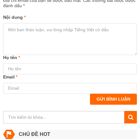
Địa chỉ email của bạn sẽ được bảo mật. Các trường bắt buộc được
đánh dấu
*
Nội dung
*
Họ tên
*
Email
*
GỬI BÌNH LUẬN
CHỦ ĐỀ HOT