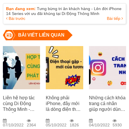
Bạn đang xem:
Tưng bừng tri ân khách hàng - Lên đời iPhone
14 Series với ưu đãi khủng tại Di Động Thông Minh
Bài trước
Bài tiếp
BÀI VIẾT LIÊN QUAN
Liên hệ hợp tác
Không phải
Những cách khóa
cùng Di Động
iPhone, đây mới
trang cá nhân
Thông Minh -
là dòng điện thoại
giúp người dùng
Chuỗi bán lẻ
thống trị thị
bảo mật tốt quyền
hàng chính hãng,
trường
riêng tư mà bạn
07/10/2022
2364
05/10/2022
1826
04/10/2022
5930
quy trình chuyên
smartphone
không nên bỏ qua