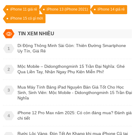
iPhone 11 giá rẻ
iPhone 13 (iPhone 2021)
iPhone 14 giá rẻ
iPhone 15 có gì mới
TIN XEM NHIỀU
Di Động Thông Minh Sài Gòn: Thiên Đường Smartphone
1
Uy Tín, Giá Rẻ
Mộc Mobile – Didongthongminh 15 Trần Đại Nghĩa: Ghé
2
Qua Liền Tay, Nhận Ngay Phụ Kiện Miễn Phí!
Mua Máy Tính Bảng iPad Nguyên Bản Giá Tốt Cho Học
3
Sinh, Sinh Viên: Mộc Mobile - Didongthongminh 15 Trần Đại
Nghĩa
iPhone 12 Pro Max năm 2025: Có còn đáng mua? Đánh giá
4
chi tiết
Rước Lộc Vàng, Đón Tết An Khang khi mua iPhone Cũ tại