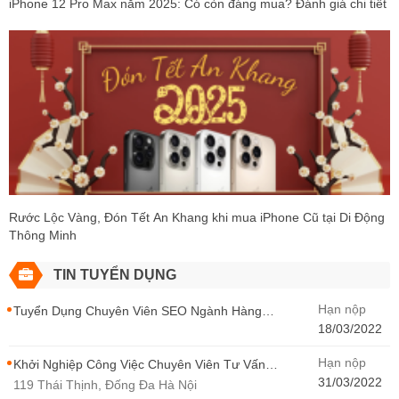
iPhone 12 Pro Max năm 2025: Có còn đáng mua? Đánh giá chi tiết
Rước Lộc Vàng, Đón Tết An Khang khi mua iPhone Cũ tại Di Động
Thông Minh
TIN TUYỂN DỤNG
Hạn nộp
Tuyển Dụng Chuyên Viên SEO Ngành Hàng
Điện Thoại Tại Hà Nội
18/03/2022
Hạn nộp
Khởi Nghiệp Công Việc Chuyên Viên Tư Vấn
Bán Hàng Di Động Thông Minh
31/03/2022
119 Thái Thịnh, Đống Đa Hà Nội