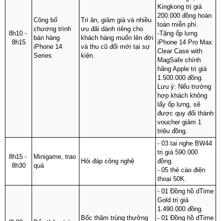
Kingkong trị giá 
200.000 đồng hoàn 
Công bố 
Tri ân, giảm giá và nhiều 
toàn miễn phí.
chương trình 
ưu đãi dành riêng cho 
8h10 - 
-Tặng ốp lưng 
bán hàng 
khách hàng muốn lên đời 
8h15
iPhone 14 Pro Max 
iPhone 14 
và thu cũ đổi mới tại sự 
Clear Case with 
Series
kiện.
MagSafe chính 
hãng Apple trị giá 
1.500.000 đồng.
Lưu ý: Nếu trường 
hợp khách không 
lấy ốp lưng, sẽ 
được quy đổi thành 
voucher giảm 1 
triệu đồng.
- 03 tai nghe BW44 
trị giá 590.000 
8h15 - 
Minigame, trao 
Hỏi đáp công nghệ
đồng.
8h30
quà
- 05 thẻ cào điện 
thoại 50K.
- 01 Đồng hồ dTime 
Gold trị giá 
1.490.000 đồng.
Bốc thăm trúng thưởng
- 01 Đồng hồ dTime 