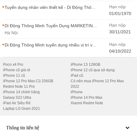
Hạn nộp
Tuyển dụng nhân viên thiết kế - Di Động Thông
Minh
01/01/1970
Hạn nộp
Di Động Thông Minh Tuyển Dụng MARKETING
- CONTENT WIRITER
30/11/2021
Hà Nội
Hạn nộp
Di Động Thông Minh tuyển dụng nhiều vị trí với
Thu Nhập Cao, Cơ Hội Thăng Tiến - Di Động
04/10/2022
Thông Minh
Poco x4 Pro
iPhone 13 128GB
iPhone cũ giá rẻ
iPhone 12 cũ qua sử dụng
iPhone 11 cũ
iPad cũ
iPhone 12 Pro Max Cũ 256GB
Có nên mua iPhone 12 Pro Max
Redmi Note 11 Pro
2022
iPhone 14 chính hãng
iPhone
Galaxy S22 Ultra
iPhone 14 Pro Max
iPad Air Siêu Rẻ
Xiaomi Redmi Note
Laptop LG Gram 2021
Thông tin liên hệ