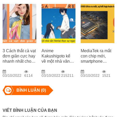
nghiệp
tương lai
3 Cách thắt cà vạt
Anime
MediaTek ra mắt
đơn giản cực hay
Kakushigoto kể
con chip mới,
nhanh nhất cho
về một nhà văn
smartphone
cả Nam và Nữ
Hentai cực hay và
Xiaomi lần đầu
lành mạnh
tiên được trang bị
03/10/2022
6114
03/10/2022
215211
03/10/2022
1521
BÌNH LUẬN (0)
VIẾT BÌNH LUẬN CỦA BẠN