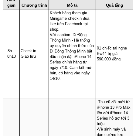
gian
Chương trình
Mô tả
Quà tặng
Khách hàng tham gia 
Minigame checkin đua 
like trên Facebook tại 
shop.
Với caption: Di Động 
Thông Minh - Hệ thống 
ủy quyền chính thức của 
01 chiếc tai nghe 
8h - 
Check-in 
Di Động Thông Minh bắt 
Bw44 trị giá 
8h10
Giao lưu
đầu nhận đặt iPhone 14 
590.000 đồng
Series chính hãng từ 
ngày 7/10. Cam kết mở 
bán, có hàng vào ngày 
14/10.
-Thu cũ đổi mới từ 
iPhone 13 Pro Max 
lên đời iPhone 14 
Series hỗ trợ tới 3 
triệu.
-Vệ sinh máy và 
dán cường lực 