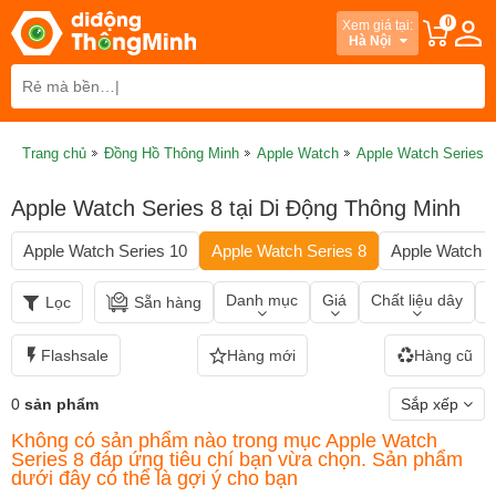
0
Xem giá tại:
Hà Nội
Trang chủ
Đồng Hồ Thông Minh
Apple Watch
Apple Watch Series 8
Apple Watch Series 8 tại Di Động Thông Minh
Apple Watch Series 10
Apple Watch Series 8
Apple Watch S
Danh mục
Giá
Chất liệu dây
T
Lọc
Sẵn hàng
Flashsale
Hàng mới
Hàng cũ
0
sản phẩm
Sắp xếp
Không có sản phẩm nào trong mục Apple Watch
Series 8 đáp ứng tiêu chí bạn vừa chọn. Sản phẩm
dưới đây có thể là gợi ý cho bạn