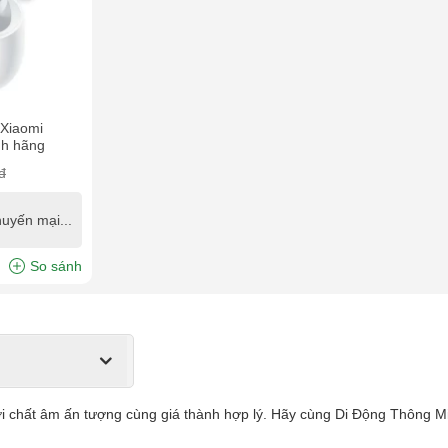
 Xiaomi
nh hãng
đ
uyến mại...
So sánh
i chất âm ấn tượng cùng giá thành hợp lý. Hãy cùng Di Động Thông M