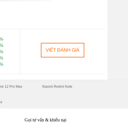
0%
ói mà khá tự nhiên.
0%
VIẾT ĐÁNH GIÁ
0%
0%
ơi.
0%
ne 12 Pro Max
Xiaomi Redmi Note
ạy nhất năm 2022:
ax
Gọi tư vấn & khiếu nại