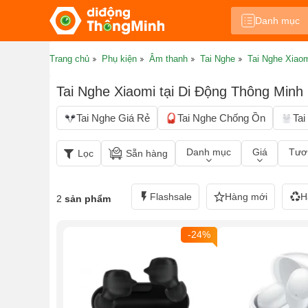
Danh mục
Trang chủ
Phụ kiện
Âm thanh
Tai Nghe
Tai Nghe Xiao
Tai Nghe Xiaomi tại Di Động Thông Minh
Tai Nghe Giá Rẻ
Tai Nghe Chống Ồn
Tai
Danh mục
Giá
Tươn
Lọc
Sẵn hàng
Flashsale
Hàng mới
H
2
sản phẩm
-24%