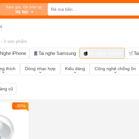
Xem giá, tồn kho tại:
Hà Nội
mi
- 2 sản phẩm
 Nghe iPhone
Tai nghe Samsung
Tai Nghe Xiaomi
Ta
g thích
Dòng nhạc hợp
Kiểu dáng
Công nghệ chống ồn
àng cũ
-30%