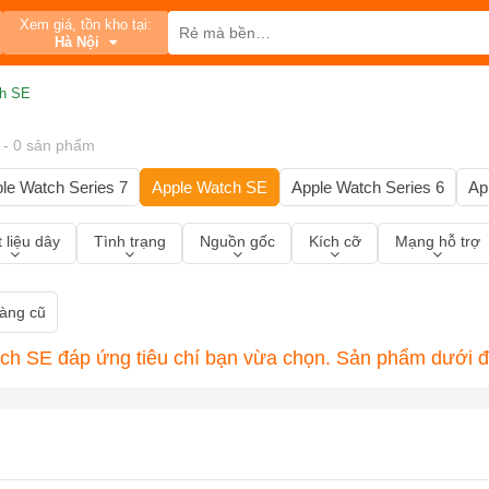
Xem giá, tồn kho tại:
Hà Nội
ch SE
- 0 sản phẩm
le Watch Series 7
Apple Watch SE
Apple Watch Series 6
Ap
 liệu dây
Tình trạng
Nguồn gốc
Kích cỡ
Mạng hỗ trợ
àng cũ
h SE đáp ứng tiêu chí bạn vừa chọn. Sản phẩm dưới đâ