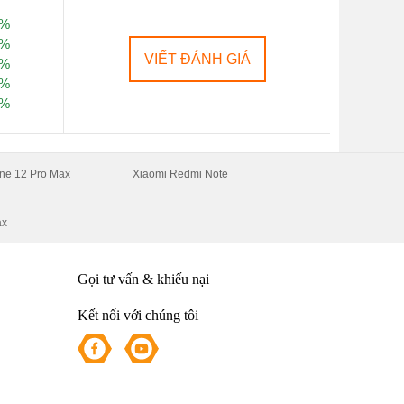
0%
0%
VIẾT ĐÁNH GIÁ
0%
0%
0%
ne 12 Pro Max
Xiaomi Redmi Note
ax
Gọi tư vấn & khiếu nại
Kết nối với chúng tôi