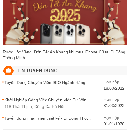
Rước Lộc Vàng, Đón Tết An Khang khi mua iPhone Cũ tại Di Động
Thông Minh
TIN TUYỂN DỤNG
Hạn nộp
Tuyển Dụng Chuyên Viên SEO Ngành Hàng
Điện Thoại Tại Hà Nội
18/03/2022
Hạn nộp
Khởi Nghiệp Công Việc Chuyên Viên Tư Vấn
Bán Hàng Di Động Thông Minh
31/03/2022
119 Thái Thịnh, Đống Đa Hà Nội
Hạn nộp
Tuyển dụng nhân viên thiết kế - Di Động Thông
Minh
01/01/1970