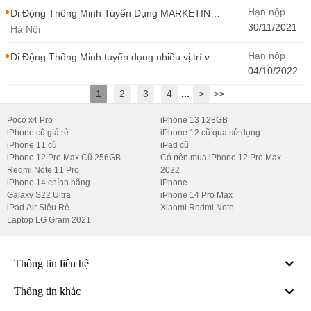
Hạn nộp
Di Động Thông Minh Tuyển Dụng MARKETING
- CONTENT WIRITER
30/11/2021
Hà Nội
Hạn nộp
Di Động Thông Minh tuyển dụng nhiều vị trí với
Thu Nhập Cao, Cơ Hội Thăng Tiến - Di Động
04/10/2022
Thông Minh
1
2
3
4
...
>
>>
Poco x4 Pro
iPhone 13 128GB
iPhone cũ giá rẻ
iPhone 12 cũ qua sử dụng
iPhone 11 cũ
iPad cũ
iPhone 12 Pro Max Cũ 256GB
Có nên mua iPhone 12 Pro Max
Redmi Note 11 Pro
2022
iPhone 14 chính hãng
iPhone
Galaxy S22 Ultra
iPhone 14 Pro Max
iPad Air Siêu Rẻ
Xiaomi Redmi Note
Laptop LG Gram 2021
Thông tin liên hệ
Thông tin khác