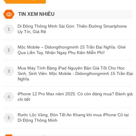
TIN XEM NHIỀU
Di Động Thông Minh Sài Gòn: Thiên Đường Smartphone
1
Uy Tín, Giá Rẻ
Mộc Mobile – Didongthongminh 15 Trần Đại Nghĩa: Ghé
2
Qua Liền Tay, Nhận Ngay Phụ Kiện Miễn Phí!
Mua Máy Tính Bảng iPad Nguyên Bản Giá Tốt Cho Học
3
Sinh, Sinh Viên: Mộc Mobile - Didongthongminh 15 Trần Đại
Nghĩa
iPhone 12 Pro Max năm 2025: Có còn đáng mua? Đánh giá
4
chi tiết
Rước Lộc Vàng, Đón Tết An Khang khi mua iPhone Cũ tại
5
Di Động Thông Minh