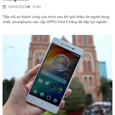
04/03/2019
5740
Tiếp nối sự thành công của mình sau khi giới thiệu tới người dùng
chiếc smartphone cao cấp OPPO Find 5,hãng đã tiếp tục nghiên
cứu và chính thức cho ra mắt phiên bản mini của smartphone này.
Vậy so với người anh của nó,thì Find 5 mini có những đặc điểm gì?
Bài viết này mình sẽ đánh giá chiếc Find 5 mini này. 1. Thiết kế Dù
chỉ là một sản phẩm tầm trung, nhưng ít ai có thể nhận ra bởi nó
sở hữu một thiết kế khá cao cấp, được chăm chút rất tỉ mỉ từng
đường...