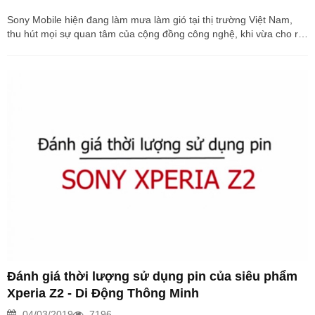
Sony Mobile hiện đang làm mưa làm gió tại thị trường Việt Nam,
thu hút mọi sự quan tâm của cộng đồng công nghệ, khi vừa cho ra
mắt Xperia Z Ultra Nhật (SOL24) dành riêng cho nhà mạng AU
KDDI với những tính năng vượt trội so với bản quốc tế mà giá lại
khá rẻ. Nhiều người dùng quan tâm đang băn khoăn không biết
phiên bản Sony Z Ultra cho thị trường Nhật có gì khác biệt so với
các phiên bản thông thường và có ưu điểm nào đáng sở hữu hay
không? Bài viết này mình...
Đánh giá thời lượng sử dụng pin của siêu phẩm
Xperia Z2 - Di Động Thông Minh
04/03/2019
7196