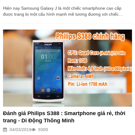
Hiện nay Samsung Galaxy J là một chiếc smartphone cao cấp
được trang bị một cấu hình mạnh mẽ tương đương với chiếc
phablet khủng nhất hiện tại của Samsung đó chính là Galaxy Note
3 Ngoài ra, chiếc Galaxy J này sở hữu một thiết kế khá giống với
chiếc Galaxy S4 từng thu hút rất nhiều sự chú ý của người yêu
công nghệ. Vậy ngoài việc sở hữu một cấu hình khủng, một thiết kế
lịch lãm thì hẳn có rất nhiều bạn quan tâm tới hiệu suất pin của sản
phẩm này ra sao??...
Đánh giá Philips S388 : Smartphone giá rẻ, thời
trang - Di Động Thông Minh
04/03/2019
9309