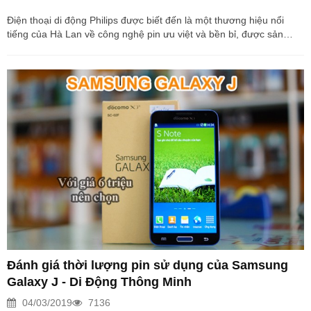
Điện thoại di động Philips được biết đến là một thương hiệu nổi
tiếng của Hà Lan về công nghệ pin ưu việt và bền bỉ, được sản
xuất theo công nghệ tiêu chuẩn Châu Âu. Ra mắt tại thị trường Việt
Nam lần này, hãng đã mang tới chiếc điện thoại Philips E130 2 sim
2 sóng, giá rẻ với nhiều tính năng giải trí tuyệt vời. Với giá bán chỉ
390 ngàn đồng, “chú dế” này được xem như đối thủ trực tiếp
của dòng điện thoại cơ bản giá rẻ như Nokia 106, Nokia 107 hay
Samsung Piton B310. Hôm nay...
Đánh giá thời lượng pin sử dụng của Samsung
Galaxy J - Di Động Thông Minh
04/03/2019
7136