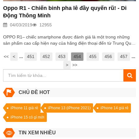
Oppo R1 - Chiến binh pha lê đầy quyến rũ! - Di
Động Thông Minh
04/03/2019
12955
OPPO R1– chiếc smartphone được đánh giá là một trong những
sản phẩm cao cấp hiện nay của hãng điện thoại đến từ Trung Quốc
này. Chiếc Oppo R1 được đánh giá khá cao khi không chỉ được
nâng cấp phẩn cứng mà hãng còn thể hiện sự nắm bắt nhu cầu
<<
<
...
451
452
453
454
455
456
457
...
người dùng khi trang bị cho sản phẩm camera trước và sau có chất
>
>>
lượng cao. Đây chính chính là điều tạo nên “chiến binh pha lê” đã
thu hút mọi ánh nhìn từ phía người dùng. 1. Thiết kế Sản phẩm
được đánh giá cao nhờ...
CHỦ ĐỀ HOT
iPhone 11 giá rẻ
iPhone 13 (iPhone 2021)
iPhone 14 giá rẻ
iPhone 15 có gì mới
TIN XEM NHIỀU