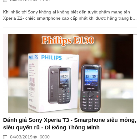
Khi nhắc tới Sony không ai không biết đến tuyệt phẩm mang tên
Xperia Z2- chiếc smartphone cao cấp nhất khi được hãng trang bị
một cấu hình vượt trội cùng camera lên tới 20,7Mpx và khả năng
quay Video 4K dưới nước vô cùng độc đáo mà hiếm có chiếc điện
thoại nào làm được. Không chỉ dùng lại ở đó, chiếc Xperia Z2 còn
được Sony trang bị cho thời lượng Pin lên tới 3200mAh, và trong
bài viết này, Didongthongminh sẽ đánh giá thời lượng sử dụng Pin
của siêu phẩm nàycó xứng đáng được xem...
Đánh giá Sony Xperia T3 - Smarphone siêu mỏng,
siêu quyến rũ - Di Động Thông Minh
04/03/2019
6000