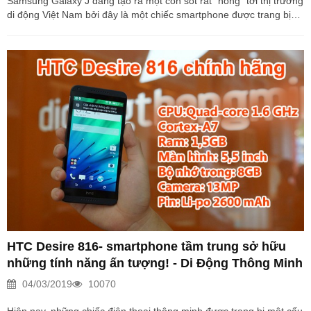
Samsung Galaxy J đang tạo ra một cón sốt rất “nóng” tới thị trường
di động Việt Nam bởi đây là một chiếc smartphone được trang bị
cấu hình mạnh mẽ như chiếc Phablet Galaxy Note 3, một thiết kế
trang nhã và lịch lãm, đã và đang được rất nhiều bạn quan tâm và
lựa chọn. Ngoài ra Galaxy J còn sở hữu camera lên tới 13MP- một
con số khá ấn tượng hiện nay. Và để rõ hơn “tài” chụp ảnh của sản
phẩm này,hôm nay mình sẽ đánh giá khả năng chụp ảnh của
SAMSUNG GALAXY J...
HTC Desire 816- smartphone tầm trung sở hữu
những tính năng ấn tượng! - Di Động Thông Minh
04/03/2019
10070