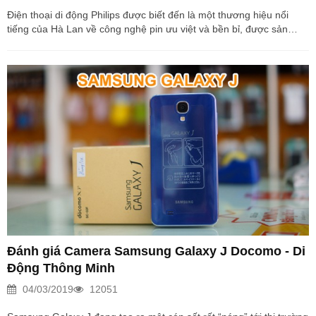
Điện thoại di động Philips được biết đến là một thương hiệu nổi
tiếng của Hà Lan về công nghệ pin ưu việt và bền bỉ, được sản
xuất theo công nghệ tiêu chuẩn Châu Âu. Với dòng điện thoại phổ
thông “pin khủng” được người dùng Việt ưa chuộng trong suốt thời
gian qua, thì lần này hãng đã mang tới thị trường Việt Nam bộ đôi
smartphone thời trang S388 và S308, hứa hẹn sẽ tạo ra một cơn
sốt mới trong phân khúc smartphone giá rẻ. Hôm nay, DDTM mời
các bạn cùng trên tay cũng như đánh...
Đánh giá Camera Samsung Galaxy J Docomo - Di
Động Thông Minh
04/03/2019
12051