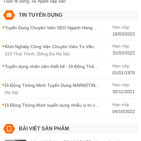
Tuần lễ vàng, xả Apple sập sàn
TIN TUYỂN DỤNG
Hạn nộp
Tuyển Dụng Chuyên Viên SEO Ngành Hàng
Điện Thoại Tại Hà Nội
18/03/2022
Hạn nộp
Khởi Nghiệp Công Việc Chuyên Viên Tư Vấn
Bán Hàng Di Động Thông Minh
31/03/2022
119 Thái Thịnh, Đống Đa Hà Nội
Hạn nộp
Tuyển dụng nhân viên thiết kế - Di Động Thông
Minh
01/01/1970
Hạn nộp
Di Động Thông Minh Tuyển Dụng MARKETING
- CONTENT WIRITER
30/11/2021
Hà Nội
Hạn nộp
Di Động Thông Minh tuyển dụng nhiều vị trí với
Thu Nhập Cao, Cơ Hội Thăng Tiến - Di Động
04/10/2022
Thông Minh
BÀI VIẾT SẢN PHẨM