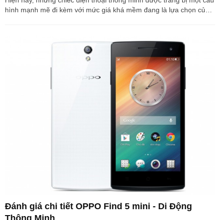
Hiện nay, những chiếc điện thoại thông minh được trang bị một cấu
hình mạnh mẽ đi kèm với mức giá khá mềm đang là lựa chọn của
rất nhiều bạn. Nắm được nhu cầu đó, rất nhiều hãng sản xuất điện
thoại đã cho ra mắt những chiếc smartphone sở hữu cấu hình khá
mạnh, bên cạnh những tính năng vô cùng độc đáo với mức giá rất
tốt Và HTC Desire 816 được đánh giá khá cao trong phân khúc giá
tầm trung hiện nay- khi sản phẩm nay được trang bị màn hình 5,5
inches cùng bộ...
Đánh giá chi tiết OPPO Find 5 mini - Di Động
Thông Minh