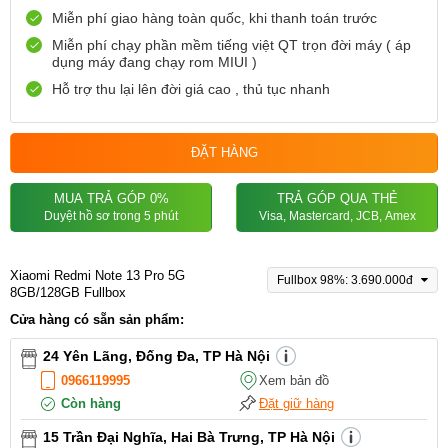
Miễn phí giao hàng toàn quốc, khi thanh toán trước
Miễn phí chạy phần mềm tiếng việt QT trọn đời máy ( áp
dụng máy đang chạy rom MIUI )
Hỗ trợ thu lại lên đời giá cao , thủ tục nhanh
ĐẶT HÀNG
MUA TRẢ GÓP 0%
TRẢ GÓP QUA THẺ
Duyệt hồ sơ trong 5 phút
Visa, Mastercard, JCB, Amex
Xiaomi Redmi Note 13 Pro 5G
Fullbox 98%: 3.690.000đ
8GB/128GB Fullbox
Cửa hàng có sẵn sản phẩm:
24 Yên Lãng, Đống Đa, TP Hà Nội
0966119995
Xem bản đồ
Còn hàng
Đặt giữ hàng
15 Trần Đại Nghĩa, Hai Bà Trưng, TP Hà Nội