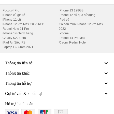
30% so với máy mới
, nhưng chất lượng vẫn được đảm bảo.
Poco x4 Pro
iPhone 13 128GB
Đánh giá cá nhân
: Tôi đánh giá cao sự minh bạch và cam kết chất
iPhone cũ giá rẻ
iPhone 12 cũ qua sử dụng
lượng của Di Động Thông Minh. Các sản phẩm cũ ở đây hầu như
iPhone 11 cũ
iPad cũ
iPhone 12 Pro Max Cũ 256GB
Có nên mua iPhone 12 Pro Max
không có khác biệt so với máy mới.
Redmi Note 11 Pro
2022
Hệ thống chi nhánh trên toàn quốc
iPhone 14 chính hãng
iPhone
Galaxy S22 Ultra
iPhone 14 Pro Max
Bạn có thể dễ dàng mua sắm tại các cửa hàng của Di Động Thông
iPad Air Siêu Rẻ
Xiaomi Redmi Note
Minh:
Laptop LG Gram 2021
Hà Nội
:
Thông tin liên hệ
119 Thái Thịnh, Đống Đa (Hotline: 0966 119 995).
15 Trần Đại Nghĩa, Hai Bà Trưng (Hotline: 0856 781 515).
Thông tin khác
TP. Hồ Chí Minh
: 699 Lê Hồng Phong, Quận 10 (Hotline:
Thông tin hỗ trợ
0971 699 701).
Hải Phòng
: 12 Điện Biên Phủ (Hotline: 0916 551 212).
Gọi tư vấn & khiếu nại
Hải Dương
: 35B Chợ Con, gần Hồ Bạch Đằng (Hotline: 0899
Hỗ trợ thanh toán
965 566).
Cần Thơ
: 184A đường 3/2, Hưng Lợi, Ninh Kiều (Hotline: 0911