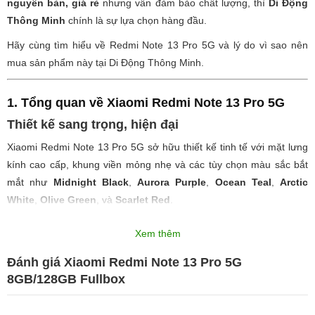
nguyên bản, giá rẻ
nhưng vẫn đảm bảo chất lượng, thì
Di Động
Thông Minh
chính là sự lựa chọn hàng đầu.
Hãy cùng tìm hiểu về Redmi Note 13 Pro 5G và lý do vì sao nên
mua sản phẩm này tại Di Động Thông Minh.
1. Tổng quan về Xiaomi Redmi Note 13 Pro 5G
Thiết kế sang trọng, hiện đại
Xiaomi Redmi Note 13 Pro 5G sở hữu thiết kế tinh tế với mặt lưng
kính cao cấp, khung viền mỏng nhẹ và các tùy chọn màu sắc bắt
mắt như
Midnight Black
,
Aurora Purple
,
Ocean Teal
,
Arctic
White
,
Olive Green
, và
Scarlet Red
.
Kích thước: 161.2 x 74.2 x 8 mm.
Xem thêm
Trọng lượng: 187 g – mang lại cảm giác cầm nắm chắc chắn
Đánh giá Xiaomi Redmi Note 13 Pro 5G
nhưng vẫn thoải mái.
8GB/128GB Fullbox
Khả năng chống bụi và chống nước IP54
, giúp bạn yên
tâm khi sử dụng trong các điều kiện môi trường khắc nghiệt.