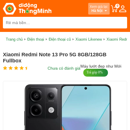
0
Xem giá tại:
Hà Nội
Trang chủ
Điện thoại
Điện thoại cũ
Xiaomi Likenew
Xiaomi Redmi
Xiaomi Redmi Note 13 Pro 5G 8GB/128GB
Fullbox
Máy lướt đẹp như Mới
Chưa có đánh giá
Trả góp 0%