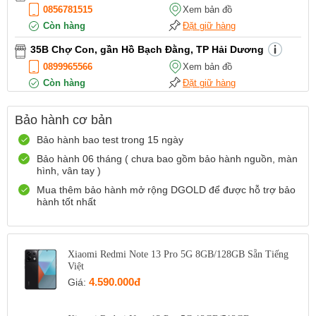
0856781515
Xem bản đồ
Còn hàng
Đặt giữ hàng
35B Chợ Con, gần Hồ Bạch Đằng, TP Hải Dương
0899965566
Xem bản đồ
Còn hàng
Đặt giữ hàng
12 Điện Biên Phủ, TP Hải Phòng
Bảo hành cơ bản
0916551212
Xem bản đồ
Bảo hành bao test trong 15 ngày
Còn hàng
Đặt giữ hàng
Bảo hành 06 tháng ( chưa bao gồm bảo hành nguồn, màn
Số 72 Trần Thành Ngọ,TP Hải Phòng
hình, vân tay )
0888667272
Xem bản đồ
Mua thêm bảo hành mở rộng DGOLD để được hỗ trợ bảo
Còn hàng
Đặt giữ hàng
hành tốt nhất
699 Lê Hồng Phong , Quận 10, TP Hồ Chí Minh
0971699701
Xem bản đồ
Còn hàng
Xiaomi Redmi Note 13 Pro 5G 8GB/128GB Sẵn Tiếng
Đặt giữ hàng
Việt
4.590.000đ
Giá: