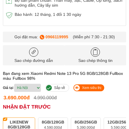
Bộ sản phẩm chuẩn: Thân máy, Sạc, Cable, Ốp lưng, Sách
hướng dẫn, Cây lấy sim
Bảo hành: 12 tháng, 1 đổi 1 30 ngày
Gọi đặt mua:
0966119995
(Miễn phí 7:30 - 21:30)
Sao chép đường dẫn
Sao chép thông tin
Bạn đang xem Xiaomi Redmi Note 13 Pro 5G 8GB/128GB Fullbox
màu
Fullbox 98%
Giá tại
Sắp về
Xem siêu thị
3.690.000đ
4.990.000đ
NHẬN ĐẶT TRƯỚC
LIKENEW
8GB/128GB
8GB/256GB
12GB/256
8GB/128GB
4.590.000đ
5.390.000đ
5.590.000đ