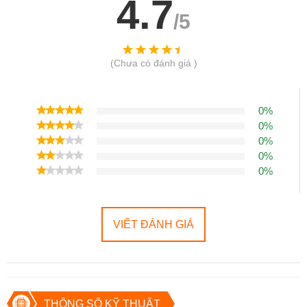
4.7
Đánh giá cá nhân
: Với mức giá tầm trung, Redmi Note 13 Pro 5G
/5
mang lại cảm giác cầm nắm như một sản phẩm cao cấp. Màu sắc
tươi sáng và thiết kế tối giản thực sự gây ấn tượng.
Màn hình AMOLED 120Hz – Trải nghiệm đỉnh cao
(Chưa có đánh giá )
Redmi Note 13 Pro 5G được trang bị màn hình
AMOLED 6.67
inch
, độ phân giải
1220 x 2712 pixels
, mật độ điểm ảnh
446 ppi
.
0%
0%
Tần số quét 120Hz cho trải nghiệm mượt mà khi chơi game
0%
hoặc cuộn trang web.
0%
Độ sáng tối đa lên đến 1800 nits, giúp màn hình hiển thị tốt
0%
ngay cả dưới ánh sáng mặt trời.
Tích hợp công nghệ
Dolby Vision
và
Always-on Display
.
Đánh giá cá nhân
: Chất lượng hiển thị của Redmi Note 13 Pro 5G
VIẾT ĐÁNH GIÁ
vượt xa mong đợi trong tầm giá. Hình ảnh sống động, sắc nét và
trải nghiệm màn hình rất thoải mái, đặc biệt khi xem phim hoặc
chơi game.
Hiệu năng mạnh mẽ với Snapdragon 7s Gen 2
THÔNG SỐ KỸ THUẬT