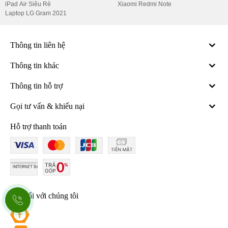
iPad Air Siêu Rẻ
Xiaomi Redmi Note
Laptop LG Gram 2021
Thông tin liên hệ
Thông tin khác
Thông tin hỗ trợ
Gọi tư vấn & khiếu nại
Hỗ trợ thanh toán
Redmi Note 13 Pro 12GB/512GB là một chiếc smartphone với hệ
thống camera chất lượng cao và độ phân giải lớn
Kết nối với chúng tôi
Camera trước của máy có độ phân giải 16 MP, cho phép người
dùng chụp những bức ảnh tự sướng đẹp và tự tin mà không cần