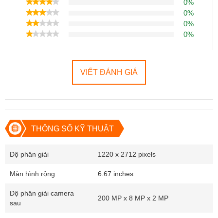
0%
0%
0%
0%
Khung giữa được hoàn thiện bằng chất liệu nhôm composite cường
độ cao, trong khi thân máy được bảo vệ bởi lớp kính thời thượng,
chắc chắn và bền bỉ. Xiaomi đã tiến hành hơn 100.000 bài kiểm tra
VIẾT ĐÁNH GIÁ
nghiêm ngặt với "Little King Kong" trước khi ra mắt, nhằm đạt tiêu
chuẩn hàng đầu và mang lại trải nghiệm tốt nhất cho người dùng.
Thiết kế cổ điển của dòng Redmi Note không chỉ tiết kiệm khung
màn hình mà còn thể hiện sự tinh xảo và đạt tiêu chuẩn cao về
THÔNG SỐ KỸ THUẬT
thẩm mỹ từ các kỹ sư Xiaomi.
Độ phân giải
1220 x 2712 pixels
Màn hình rộng
6.67 inches
Độ phân giải camera
200 MP x 8 MP x 2 MP
sau