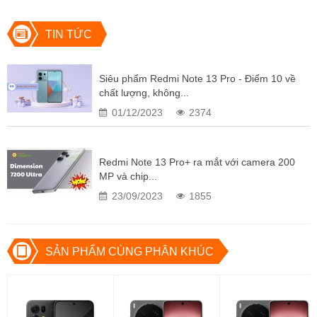
bảo vệ mắt 1.5K thế hệ thứ 2. Redmi Note 13 Pro cũng được
chứng nhận bởi Rheinland về bảo vệ mắt, giúp giảm mỏi mắt một
TIN TỨC
cách hiệu quả. Nhiệt độ màu sẽ tự động điều chỉnh thông minh
theo sự thay đổi của ánh sáng ban ngày, đảm bảo mắt người dùng
luôn thoải mái và không bị chói.
Siêu phẩm Redmi Note 13 Pro - Điểm 10 về
chất lượng, không...
01/12/2023
2374
Redmi Note 13 Pro+ ra mắt với camera 200
MP và chip...
23/09/2023
1855
SẢN PHẨM CÙNG PHÂN KHÚC