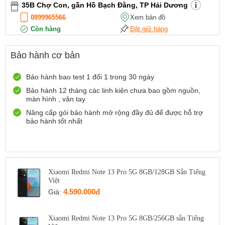
35B Chợ Con, gần Hồ Bạch Đằng, TP Hải Dương
0899965566
Xem bản đồ
Còn hàng
Đặt giữ hàng
12 Điện Biên Phủ, TP Hải Phòng
Bảo hành cơ bản
0916551212
Xem bản đồ
Còn hàng
Đặt giữ hàng
Bảo hành bao test 1 đổi 1 trong 30 ngày
Số 72 Trần Thành Ngọ,TP Hải Phòng
Bảo hành 12 tháng các linh kiện chưa bao gồm nguồn,
màn hình , vân tay
0888667272
Xem bản đồ
Còn hàng
Đặt giữ hàng
Nâng cấp gói bảo hành mở rộng đầy đủ để được hỗ trợ
bảo hành tốt nhất
699 Lê Hồng Phong , Quận 10, TP Hồ Chí Minh
0971699701
Xem bản đồ
Còn hàng
Đặt giữ hàng
Xiaomi Redmi Note 13 Pro 5G 8GB/128GB Sẵn Tiếng
Việt
4.590.000đ
Giá:
Xiaomi Redmi Note 13 Pro 5G 8GB/256GB sẵn Tiếng