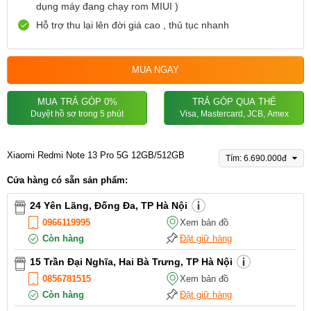
dụng máy đang chạy rom MIUI )
Hỗ trợ thu lại lên đời giá cao , thủ tục nhanh
MUA NGAY
MUA TRẢ GÓP 0%
TRẢ GÓP QUA THẺ
Duyệt hồ sơ trong 5 phút
Visa, Mastercard, JCB, Amex
Xiaomi Redmi Note 13 Pro 5G 12GB/512GB
Tím: 6.690.000đ
Cửa hàng có sẵn sản phẩm:
24 Yên Lãng, Đống Đa, TP Hà Nội
0966119995
Xem bản đồ
Còn hàng
Đặt giữ hàng
15 Trần Đại Nghĩa, Hai Bà Trưng, TP Hà Nội
0856781515
Xem bản đồ
Còn hàng
Đặt giữ hàng