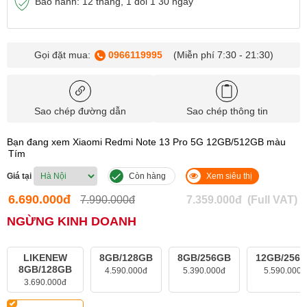
Bảo hành: 12 tháng, 1 đổi 1 30 ngày
Gọi đặt mua:
0966119995
(Miễn phí 7:30 - 21:30)
Sao chép đường dẫn
Sao chép thông tin
Bạn đang xem Xiaomi Redmi Note 13 Pro 5G 12GB/512GB màu
Tím
Giá tại
Còn hàng
Xem siêu thị
6.690.000đ
7.990.000đ
7.359.000đ
(Full VAT)
NGỪNG KINH DOANH
LIKENEW
8GB/128GB
8GB/256GB
12GB/256
8GB/128GB
4.590.000đ
5.390.000đ
5.590.000đ
3.690.000đ