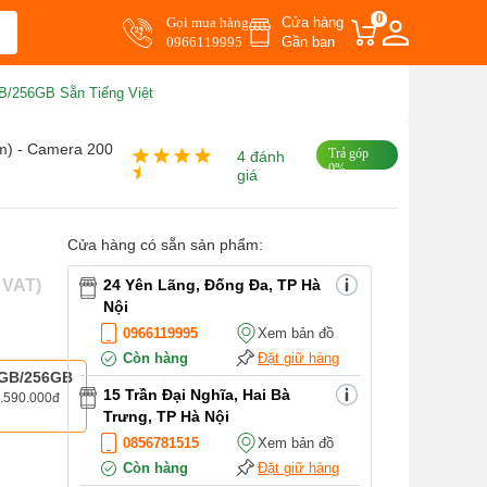
0
Gọi mua hàng
Cửa hàng
0966119995
Gần bạn
B/256GB Sẵn Tiếng Việt
m) - Camera 200
Trả góp
4 đánh
0%
giá
Cửa hàng có sẵn sản phẩm:
l VAT)
24 Yên Lãng, Đống Đa, TP Hà
Nội
0966119995
Xem bản đồ
Còn hàng
Đặt giữ hàng
GB/256GB
15 Trần Đại Nghĩa, Hai Bà
.590.000đ
Trưng, TP Hà Nội
0856781515
Xem bản đồ
Còn hàng
Đặt giữ hàng