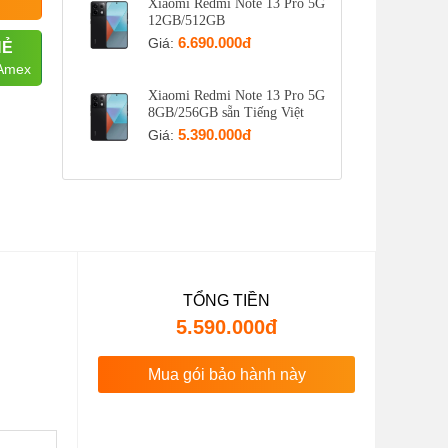
Xiaomi Redmi Note 13 Pro 5G
12GB/512GB
6.690.000đ
Giá:
HẺ
 Amex
Xiaomi Redmi Note 13 Pro 5G
8GB/256GB sẵn Tiếng Việt
5.390.000đ
Giá:
TỔNG TIỀN
5.590.000đ
Mua gói bảo hành này