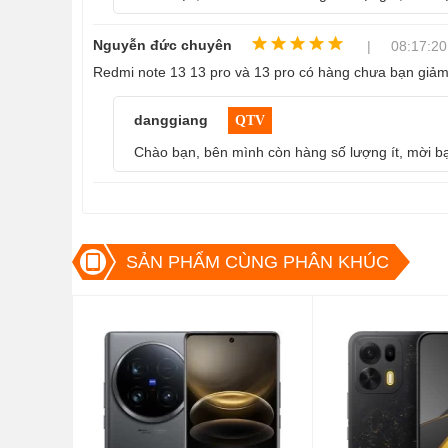
Nguyễn đức chuyên
| 08:17:20 
Khung giữa được hoàn thiện bằng chất liệu nhôm composi
Redmi note 13 13 pro và 13 pro có hàng chưa bạn giảm
chắc chắn và bền bỉ. Trước khi trình làng, Xiaomi mạnh 
mang đến tiêu chuẩn hàng đầu.và trải nghiệm tốt nhất ch
danggiang
QTV
Chào bạn, bên mình còn hàng số lượng ít, mời b
SẢN PHẨM CÙNG PHÂN KHÚC