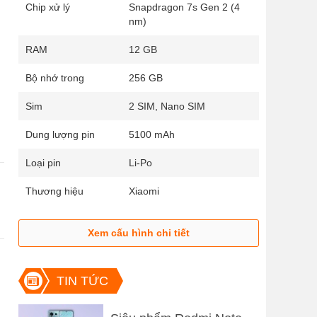
Chip xử lý
Snapdragon 7s Gen 2 (4
nm)
RAM
12 GB
Bộ nhớ trong
256 GB
Sim
2 SIM, Nano SIM
Dung lượng pin
5100 mAh
Loại pin
Li-Po
Thương hiệu
Xiaomi
g
Xem cấu hình chi tiết
TIN TỨC