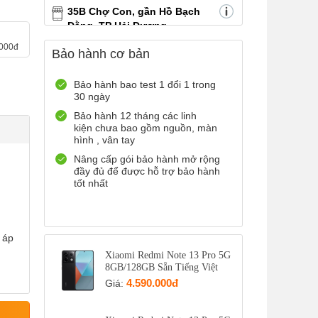
35B Chợ Con, gần Hồ Bạch
Đằng, TP Hải Dương
0899965566
Xem bản đồ
.000đ
Bảo hành cơ bản
Còn hàng
Đặt giữ hàng
12 Điện Biên Phủ, TP Hải
Bảo hành bao test 1 đổi 1 trong
30 ngày
Phòng
0916551212
Xem bản đồ
Bảo hành 12 tháng các linh
kiện chưa bao gồm nguồn, màn
Còn hàng
Đặt giữ hàng
hình , vân tay
Số 72 Trần Thành Ngọ,TP Hải
Nâng cấp gói bảo hành mở rộng
Phòng
đầy đủ để được hỗ trợ bảo hành
tốt nhất
0888667272
Xem bản đồ
Còn hàng
Đặt giữ hàng
699 Lê Hồng Phong , Quận 10,
 áp
TP Hồ Chí Minh
Xiaomi Redmi Note 13 Pro 5G
0971699701
Xem bản đồ
8GB/128GB Sẵn Tiếng Việt
Còn hàng
Đặt giữ hàng
4.590.000đ
Giá: