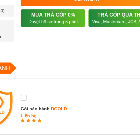
30)
MUA TRẢ GÓP 0%
TRẢ GÓP QUA T
Duyệt hồ sơ trong 5 phút
Visa, Mastercard, JCB,
n
ÀNH
Gói bảo hành
DGOLD
Liên hệ