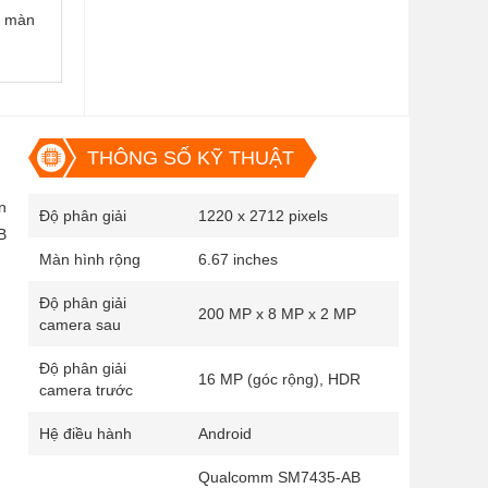
n màn
THÔNG SỐ KỸ THUẬT
n
Độ phân giải
1220 x 2712 pixels
B
Màn hình rộng
6.67 inches
Độ phân giải
200 MP x 8 MP x 2 MP
camera sau
Độ phân giải
16 MP (góc rộng), HDR
camera trước
Hệ điều hành
Android
Qualcomm SM7435-AB