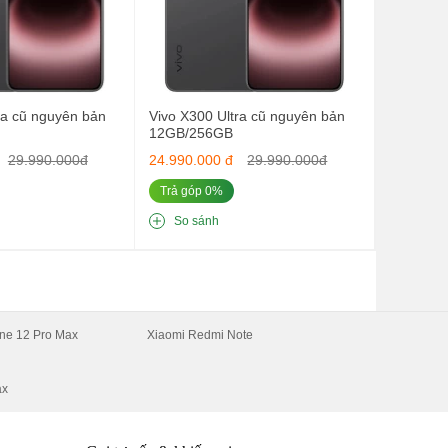
ra cũ nguyên bản
Vivo X300 Ultra cũ nguyên bản
12GB/256GB
29.990.000đ
24.990.000 đ
29.990.000đ
Trả góp 0%
So sánh
ĩ
ne 12 Pro Max
Xiaomi Redmi Note
ax
g