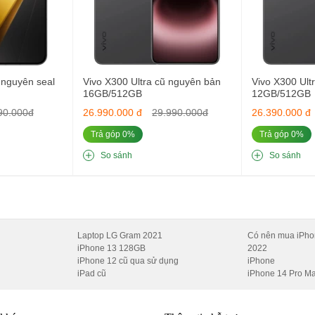
nguyên seal
Vivo X300 Ultra cũ nguyên bản
Vivo X300 Ult
16GB/512GB
12GB/512GB
90.000đ
26.990.000 đ
29.990.000đ
26.390.000 đ
Trả góp 0%
Trả góp 0%
So sánh
So sánh
 kế Xiaomi Redmi Note 13 Pro
màn hình cho thấy tay nghề tinh xảo và đạt tiêu chuẩn cao về thẩm m
Laptop LG Gram 2021
Có nên mua iPho
iPhone 13 128GB
2022
iPhone 12 cũ qua sử dụng
iPhone
iPad cũ
iPhone 14 Pro M
ip Snapdragon 7s Gen 2. Đây là SoC trải nghiệm hiệu quả năng lượn