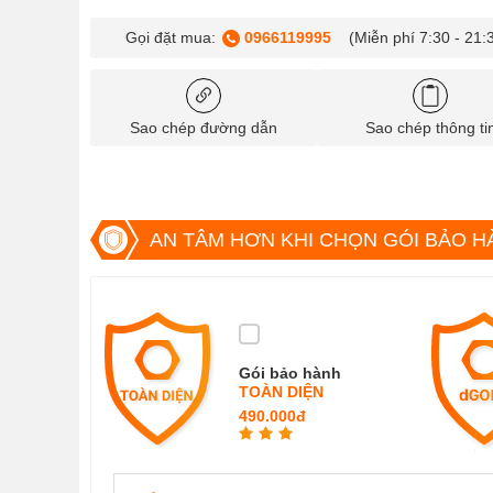
Gọi đặt mua:
0966119995
(Miễn phí 7:30 - 21:
Sao chép đường dẫn
Sao chép thông ti
AN TÂM HƠN KHI CHỌN GÓI BẢO H
Gói bảo hành
TOÀN DIỆN
490.000đ