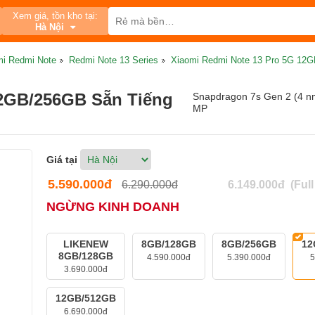
Xem giá, tồn kho tại:
Hà Nội
mi Redmi Note
Redmi Note 13 Series
Xiaomi Redmi Note 13 Pro 5G 12G
12GB/256GB Sẵn Tiếng
Snapdragon 7s Gen 2 (4 n
MP
Giá tại
5.590.000đ
6.290.000đ
6.149.000đ
(Ful
NGỪNG KINH DOANH
LIKENEW
8GB/128GB
8GB/256GB
12
8GB/128GB
4.590.000đ
5.390.000đ
5
3.690.000đ
12GB/512GB
6.690.000đ