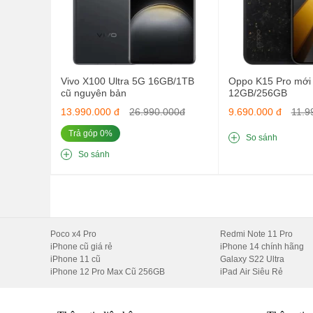
Vivo X100 Ultra 5G 16GB/1TB
Oppo K15 Pro mới 
cũ nguyên bản
12GB/256GB
13.990.000 đ
26.990.000đ
9.690.000 đ
11.9
Trả góp 0%
So sánh
So sánh
Đánh giá thiết
Vẻ ngoài cổ điển của dòng Redmi Note đã loại bỏ khung 
Poco x4 Pro
Redmi Note 11 Pro
iPhone cũ giá rẻ
iPhone 14 chính hãng
của các kỹ sư Xiaomi.
iPhone 11 cũ
Galaxy S22 Ultra
Hiệu năng Redmi Note 13 Pro
iPhone 12 Pro Max Cũ 256GB
iPad Air Siêu Rẻ
Nâng cấp đáng chú ý trên Redmi Note 13 Pro đến từ ch