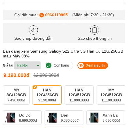
Gọi đặt mua:
0966119995
(Miễn phí 7:30 - 21:30)
Sao chép đường dẫn
Sao chép thông tin
Bạn đang xem Samsung Galaxy S22 Ultra 5G Hàn Cũ 12G/256GB
màu
Máy 98%
Giá tại
Còn hàng
Xem siêu thị
9.190.000đ
12.990.000đ
MỸ
HÀN
HÀN
MỸ
8G/128GB
12G/256GB
12G/512GB
12G/512GB
7.490.000đ
9.190.000đ
11.090.000đ
11.190.000đ
Đỏ Đô
Đen
Xanh Lá
9.690.000đ
9.690.000đ
9.690.000đ