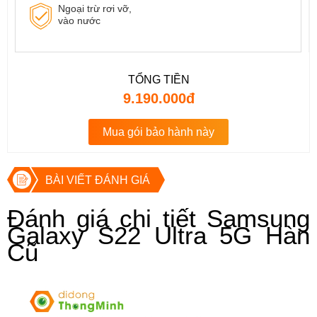
Ngoại trừ rơi vỡ,
vào nước
TỔNG TIỀN
9.190.000đ
Mua gói bảo hành này
BÀI VIẾT ĐÁNH GIÁ
Đánh giá chi tiết 
Samsung 
Galaxy S22 Ultra 5G Hàn 
Cũ