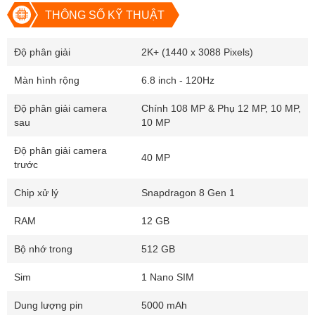
THÔNG SỐ KỸ THUẬT
Độ phân giải
2K+ (1440 x 3088 Pixels)
Màn hình rộng
6.8 inch - 120Hz
Độ phân giải camera
Chính 108 MP & Phụ 12 MP, 10 MP,
sau
10 MP
Độ phân giải camera
40 MP
trước
Khách hàng mua Samsung tại Didongthongminh
Chip xử lý
Snapdragon 8 Gen 1
RAM
12 GB
Hình thức máy cũ tại Di động 
Bộ nhớ trong
512 GB
thông minh
Sim
1 Nano SIM
Mua Samsung cũ rất nhiều rủi ro trong quá trình sử dụng sẽ có 
Dung lượng pin
5000 mAh