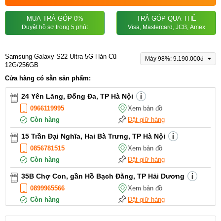
MUA TRẢ GÓP 0%
TRẢ GÓP QUA THẺ
Duyệt hồ sơ trong 5 phút
Visa, Mastercard, JCB, Amex
Samsung Galaxy S22 Ultra 5G Hàn Cũ
Máy 98%: 9.190.000đ
12G/256GB
Cửa hàng có sẵn sản phẩm:
24 Yên Lãng, Đống Đa, TP Hà Nội
0966119995
Xem bản đồ
Còn hàng
Đặt giữ hàng
15 Trần Đại Nghĩa, Hai Bà Trưng, TP Hà Nội
0856781515
Xem bản đồ
Còn hàng
Đặt giữ hàng
35B Chợ Con, gần Hồ Bạch Đằng, TP Hải Dương
0899965566
Xem bản đồ
Còn hàng
Đặt giữ hàng
12 Điện Biên Phủ, TP Hải Phòng