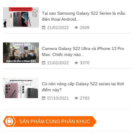
RAM: 8 GB.
Tại sao Samsung Galaxy S22 Series là mẫu
Camera sau: Chính 108 MP, Phụ 12 MP, 10 MP, 10 MP.
điện thoại Android...
Camera trước: 40 MP.
21/02/2022
2509
Bộ nhớ trong: 128 GB.
Thẻ sim: Không.
Pin: 5000 mAh (Hỗ trợ sạc tối đa 45 W)
Camera Galaxy S22 Ultra và iPhone 13 Pro
Max: Chiếc máy nào...
21/02/2022
3370
Thông số cấu hình của Samsung 
Galaxy S22 Ultra 5G Hàn Cũ
Có nên nâng cấp Galaxy S22 series tại thời
điểm này?
07/10/2021
2783
Thông số kỹ thuật
Samsung Gal
Kích thước
163.3 x 7
SẢN PHẨM CÙNG PHÂN KHÚC
Trọng lượng
2
Màu sắc
Đen Phantom, Trắng Phant