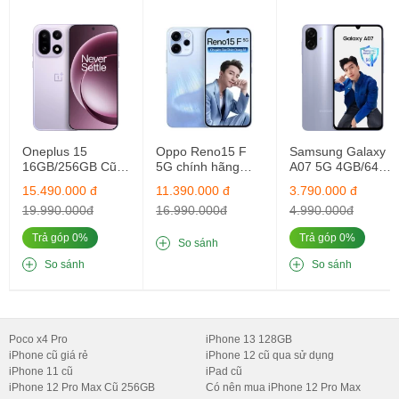
Màn hình
Dynamic AMOLE
Độ phân giải
1440 x 3
Tần số quét
12
Mật độ điểm ảnh
500
Oneplus 15
Oppo Reno15 F
Samsung Galaxy
Độ sáng
1750
16GB/256GB Cũ
5G chính hãng
A07 5G 4GB/64GB
Fullbox Nguyên
mới nguyên seal
Mới Chính Hãng
15.490.000 đ
11.390.000 đ
3.790.000 đ
Bản
12GB/256GB
Camera sau
Camera chính góc rộn
19.990.000đ
16.990.000đ
4.990.000đ
Camera góc siêu rộn
Trả góp 0%
Trả góp 0%
So sánh
Camera tele 10MP, khẩu độ
So sánh
So sánh
Camera kính tiềm vọng 10MP, kh
Camera trước
40MP, khẩ
RAM
8GB 
Poco x4 Pro
iPhone 13 128GB
iPhone cũ giá rẻ
iPhone 12 cũ qua sử dụng
iPhone 11 cũ
iPad cũ
ROM
128GB | 256GB
iPhone 12 Pro Max Cũ 256GB
Có nên mua iPhone 12 Pro Max