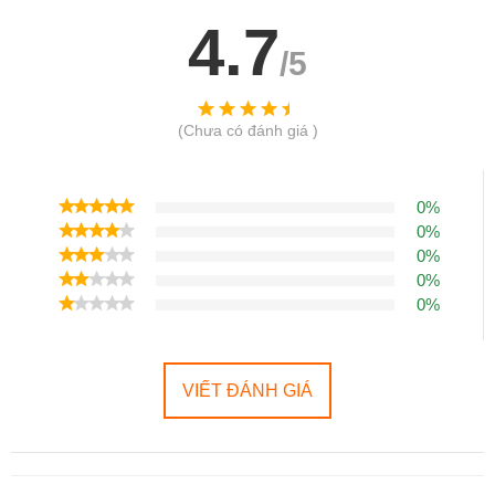
4.7
Giá bán Samsung Galaxy S22 
/5
Ultra 5G Hàn Cũ năm 2023
Năm 2023 giá bánSamsung Galaxy S22 Ultra 5G Hàn Cũ đã 
(Chưa có đánh giá )
giảm xuống một nửa so với giá ra mắt cùng tham khảo bảng giá 
tại 
Di Động Thông Minh:
Sản phẩm
Giá ra mắt
0%
0%
Samsung Galaxy S22 Ultra 5G
35,990,000 đ
0%
Hàn Cũ
0%
0%
Giá tốt nhất Samsung Galaxy S22 Ultra
VIẾT ĐÁNH GIÁ
✅ Cam kết
⭐ Nguồn gốc rõ ràng, minh bạch.
✅ Hình thức
⭐ Đẹp 99%, không bị xước hoặc móp m
✅ Bảo hành
⭐ Luôn tốt nhất cho khách hàng.
✅ Chuỗi cửa hàng
⭐ Nhiều tỉnh thành, dễ dàng hỗ trợ sửa 
✅ 21 bước test
⭐ Được kiểm tra nghiêm ngặt chất lượ