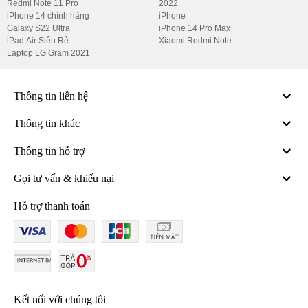
Redmi Note 11 Pro
2022
Chip xử lý (CPU)
Qualcomm Snap
iPhone 14 chính hãng
iPhone
8 nhân – ti
Galaxy S22 Ultra
iPhone 14 Pro Max
iPad Air Siêu Rẻ
Xiaomi Redmi Note
1 nhân Cort
Laptop LG Gram 2021
3 nhân Corte
4 nhân Corte
Thông tin liên hệ
GPU
Adre
Thông tin khác
Hệ điều hành
And
Thông tin hỗ trợ
Pin
5.00
Gọi tư vấn & khiếu nại
Công nghệ sạc nhanh
4
Hỗ trợ thanh toán
S Pen
Đi kèm – Đ
Kết nối mạng di động
Bluetooth
v
SIM
 2
Kết nối với chúng tôi