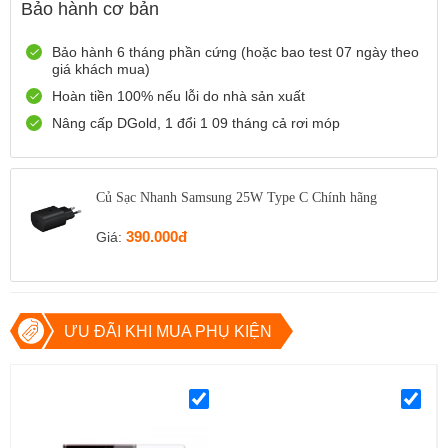
Bảo hành cơ bản
0916551212
Xem bản đồ
Còn hàng
Đặt giữ hàng
Bảo hành 6 tháng phần cứng (hoặc bao test 07 ngày theo
giá khách mua)
Số 72 Trần Thành Ngọ,TP Hải Phòng
Hoàn tiền 100% nếu lỗi do nhà sản xuất
0888667272
Xem bản đồ
Còn hàng
Đặt giữ hàng
Nâng cấp DGold, 1 đổi 1 09 tháng cả rơi móp
699 Lê Hồng Phong , Quận 10, TP Hồ Chí Minh
0971699701
Xem bản đồ
Củ Sạc Nhanh Samsung 25W Type C Chính hãng
Còn hàng
Đặt giữ hàng
390.000đ
Giá:
ƯU ĐÃI KHI MUA PHỤ KIỆN