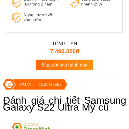
lần trong 2 năm
nhanh 25W
Ngoại trừ rơi vỡ,
vào nước
TỔNG TIỀN
7.490.000đ
Mua gói bảo hành này
BÀI VIẾT ĐÁNH GIÁ
Đánh giá chi tiết Samsung 
Galaxy S22 Ultra Mỹ cũ 