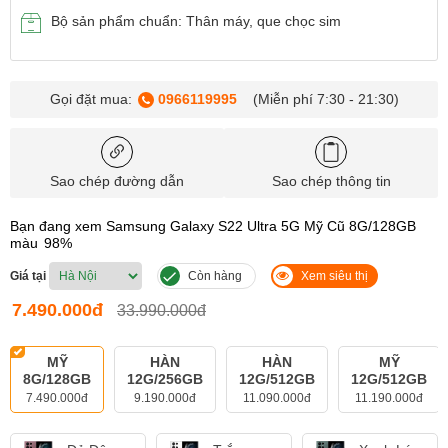
Bộ sản phẩm chuẩn: Thân máy, que chọc sim
Gọi đặt mua:
0966119995
(Miễn phí 7:30 - 21:30)
Sao chép đường dẫn
Sao chép thông tin
Bạn đang xem Samsung Galaxy S22 Ultra 5G Mỹ Cũ 8G/128GB
màu
98%
Giá tại
Còn hàng
Xem siêu thị
7.490.000đ
33.990.000đ
MỸ
HÀN
HÀN
MỸ
8G/128GB
12G/256GB
12G/512GB
12G/512GB
7.490.000đ
9.190.000đ
11.090.000đ
11.190.000đ