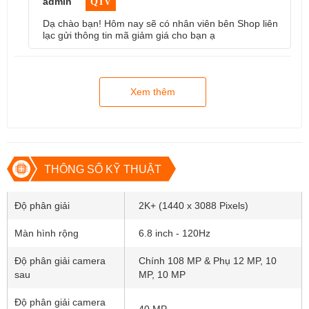
admin
QTV
HDR10+
Dạ chào bạn! Hôm nay sẽ có nhân viên bên Shop liên
CPU: 
Snapdragon 8 Gen 1.
lạc gửi thông tin mã giảm giá cho bạn ạ
RAM: 8 GB.
Camera sau: Chính 108 MP, Phụ 12 MP, 10 MP, 10 MP.
Camera trước: 40 MP.
Xem thêm
Bộ nhớ trong: 128 GB.
Thẻ sim: Không.
Pin: 5000 mAh (Hỗ trợ sạc tối đa 45 W)
THÔNG SỐ KỸ THUẬT
Thông số cấu hình của Samsung 
Galaxy S22 Ultra
Độ phân giải
2K+ (1440 x 3088 Pixels)
Màn hình rộng
6.8 inch - 120Hz
Độ phân giải camera
Chính 108 MP & Phụ 12 MP, 10
Thông số kỹ thuật
Samsung Gal
sau
MP, 10 MP
Kích thước
163.3 x 7
Độ phân giải camera
40 MP