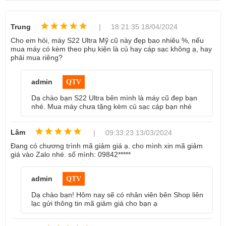
✅ 21 bước test
⭐ Được kiểm tra nghiêm ngặt chất lượ
Trung
| 18:21:35 18/04/2024
Cho em hỏi, máy S22 Ultra Mỹ cũ này đẹp bao nhiêu %, nếu
mua máy có kèm theo phụ kiện là củ hay cáp sạc không ạ, hay
phải mua riêng?
admin
QTV
Dạ chào bạn S22 Ultra bên mình là máy cũ đep bạn
nhé. Mua máy chưa tặng kèm củ sạc cáp bạn nhé
Lâm
| 09:33:23 13/03/2024
Đang có chương trình mã giảm giá ạ. cho mình xin mã giảm
giá vào Zalo nhé. số mình: 09842*****
Khách hàng mua Samsung tại Didongthongminh
admin
QTV
Hình thức máy cũ tại Di động 
Dạ chào bạn! Hôm nay sẽ có nhân viên bên Shop liên
lạc gửi thông tin mã giảm giá cho bạn ạ
thông minh