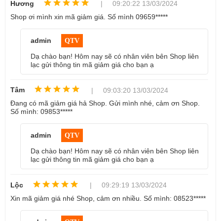
Hương
| 09:20:22 13/03/2024
Mua Samsung cũ rất nhiều rủi ro trong quá trình sử dụng sẽ có 
Shop ơi mình xin mã giảm giá. Số mình 09659*****
phát sinh. Vì vậy tại didongthongminh luôn phải chắc chắn đảm 
admin
QTV
bảo chất lượng từ khâu nhập hàng về bán.
Dạ chào bạn! Hôm nay sẽ có nhân viên bên Shop liên
Nguồn gốc, xuất xứ rõ ràng
lạc gửi thông tin mã giảm giá cho bạn ạ
Cam kết hàng zin chuẩn, hình thức đẹp như mới 
Tâm
| 09:03:20 13/03/2024
Bảo hành 6 tháng toàn diện chưa bao gồm nguồn & màn 
Đang có mã giảm giá hả Shop. Gửi mình nhé, cảm ơn Shop.
hình
Số mình: 09853*****
Hỗ trợ khi nâng cấp gói bảo hành toàn diện, dGold 1 đổi 1 
trong 12 tháng, tặng sạc cable nhanh samsung 25W
admin
QTV
Dạ chào bạn! Hôm nay sẽ có nhân viên bên Shop liên
Đặc điểm nổi bật của Samsung 
lạc gửi thông tin mã giảm giá cho bạn ạ
Galaxy S22 Ultra 5G Mỹ cũ 
Lộc
| 09:29:19 13/03/2024
Thông số kỹ thuật của Samsung Galaxy S22 Ultra 5G Mỹ cũ:
Xin mã giảm giá nhé Shop, cảm ơn nhiều. Số mình: 08523*****
 Màn hình: 6.8 inches, Dynamic AMOLED 2X, 120Hz, 