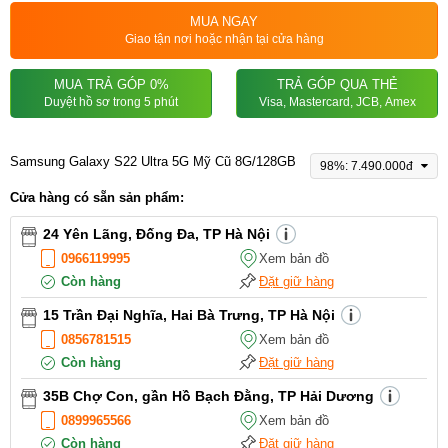
MUA NGAY
Giao tận nơi hoặc nhận tại cửa hàng
MUA TRẢ GÓP 0%
TRẢ GÓP QUA THẺ
Duyệt hồ sơ trong 5 phút
Visa, Mastercard, JCB, Amex
Samsung Galaxy S22 Ultra 5G Mỹ Cũ 8G/128GB
98%: 7.490.000đ
Cửa hàng có sẵn sản phẩm:
24 Yên Lãng, Đống Đa, TP Hà Nội
0966119995
Xem bản đồ
Còn hàng
Đặt giữ hàng
15 Trần Đại Nghĩa, Hai Bà Trưng, TP Hà Nội
0856781515
Xem bản đồ
Còn hàng
Đặt giữ hàng
35B Chợ Con, gần Hồ Bạch Đằng, TP Hải Dương
0899965566
Xem bản đồ
Còn hàng
Đặt giữ hàng