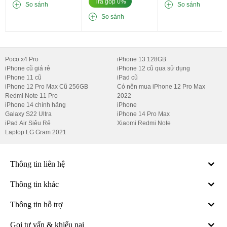
Trả góp 0%
So sánh
So sánh
So sánh
Hình ảnh thiết kế của Samsung Galaxy S22 Ultra 5G Mỹ Cũ
Poco x4 Pro
iPhone 13 128GB
Samsung Galaxy vẫn là con flagship android đẹp và sang với 
iPhone cũ giá rẻ
iPhone 12 cũ qua sử dụng
thiết kế vuông vức, cá tính mạnh tạo cảm giác cực kỳ sang 
iPhone 11 cũ
iPad cũ
trọng. 
iPhone 12 Pro Max Cũ 256GB
Có nên mua iPhone 12 Pro Max
Redmi Note 11 Pro
2022
iPhone 14 chính hãng
iPhone
Galaxy S22 Ultra
iPhone 14 Pro Max
iPad Air Siêu Rẻ
Xiaomi Redmi Note
Laptop LG Gram 2021
Thông tin liên hệ
Thông tin khác
Thông tin hỗ trợ
Gọi tư vấn & khiếu nại