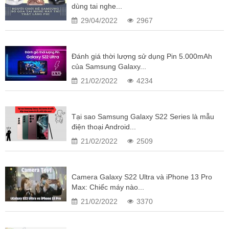
dùng tai nghe...
ROM
128GB | 256GB
29/04/2022
2967
Chip xử lý (CPU)
Qualcomm Snap
8 nhân – ti
Đánh giá thời lượng sử dụng Pin 5.000mAh
1 nhân Cort
của Samsung Galaxy...
3 nhân Corte
21/02/2022
4234
4 nhân Corte
GPU
Adre
Tại sao Samsung Galaxy S22 Series là mẫu
Hệ điều hành
And
điện thoại Android...
21/02/2022
2509
Pin
5.00
Công nghệ sạc nhanh
4
Camera Galaxy S22 Ultra và iPhone 13 Pro
S Pen
Đi kèm – Đ
Max: Chiếc máy nào...
21/02/2022
3370
Kết nối mạng di động
Bluetooth
v