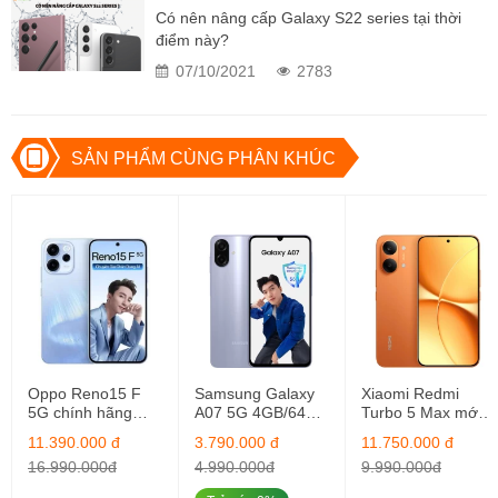
Có nên nâng cấp Galaxy S22 series tại thời
SIM
 2
điểm này?
Cổng kết nối
USB Type-
07/10/2021
2783
Đánh giá chi tiết Samsung Galaxy 
SẢN PHẨM CÙNG PHÂN KHÚC
S22 Ultra
1.Samsung Galaxy sở hữu một diện mạo vô 
cùng ấn tượng
Oppo Reno15 F
Samsung Galaxy
Xiaomi Redmi
5G chính hãng
A07 5G 4GB/64GB
Turbo 5 Max mới
mới nguyên seal
Mới Chính Hãng
ngyên seal
11.390.000 đ
3.790.000 đ
11.750.000 đ
12GB/256GB
16GB/256GB
16.990.000đ
4.990.000đ
9.990.000đ