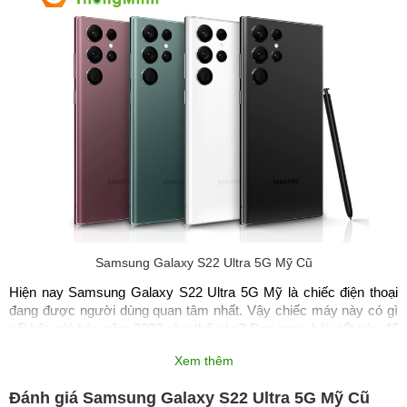
Samsung Galaxy S22 Ultra 5G Mỹ Cũ
Hiện nay Samsung Galaxy S22 Ultra 5G Mỹ là chiếc điện thoại 
đang được người dùng quan tâm nhất. Vậy chiếc máy này có gì 
nổi bật, giá bán năm 2023 như thế nào? Đọc ngay bài viết này để 
biết thêm chi tiết Samsung Galaxy S22 Ultra 5G.
Xem thêm
Giá bán Samsung Galaxy S22 
Đánh giá Samsung Galaxy S22 Ultra 5G Mỹ Cũ