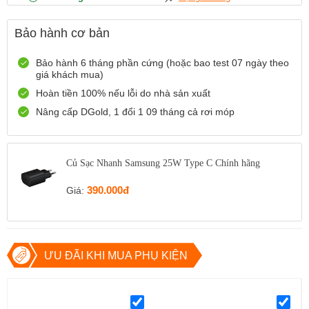
12 Điện Biên Phủ, TP Hải Phòng
Bảo hành cơ bản
0916551212
Xem bản đồ
Còn hàng
Đặt giữ hàng
Bảo hành 6 tháng phần cứng (hoặc bao test 07 ngày theo
giá khách mua)
Số 72 Trần Thành Ngọ,TP Hải Phòng
Hoàn tiền 100% nếu lỗi do nhà sản xuất
0888667272
Xem bản đồ
Còn hàng
Đặt giữ hàng
Nâng cấp DGold, 1 đổi 1 09 tháng cả rơi móp
699 Lê Hồng Phong , Quận 10, TP Hồ Chí Minh
0971699701
Xem bản đồ
Củ Sạc Nhanh Samsung 25W Type C Chính hãng
Còn hàng
Đặt giữ hàng
390.000đ
Giá:
ƯU ĐÃI KHI MUA PHỤ KIỆN