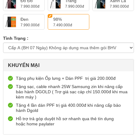
Đỏ Đô
Trắng
Xanh Lá
7.990.000đ
7.990.000đ
7.990.000đ
Đen
98%
7.990.000đ
7.490.000đ
Tình Trạng :
KHUYẾN MẠI
Tặng phụ kiện Ốp lưng + Dán PPF trị giá 200.000đ
Tặng sạc, cable nhanh 25W Samsung zin khi nâng cấp
bảo hành DGOLD ( Trợ giá sạc cáp chỉ 150.000đ khi mua
kèm máy )
Tặng 4 lần dán PPF trị giá 400.000đ khi nâng cấp bảo
hành Dgold
Hỗ trợ trả góp duyệt hồ sơ nhanh qua thẻ tín dụng
hoặc home paylater