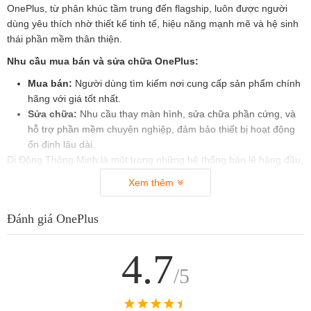
OnePlus, từ phân khúc tầm trung đến flagship, luôn được người
dùng yêu thích nhờ thiết kế tinh tế, hiệu năng mạnh mẽ và hệ sinh
thái phần mềm thân thiện.
Nhu cầu mua bán và sửa chữa OnePlus:
Mua bán:
Người dùng tìm kiếm nơi cung cấp sản phẩm chính
hãng với giá tốt nhất.
Sửa chữa:
Nhu cầu thay màn hình, sửa chữa phần cứng, và
hỗ trợ phần mềm chuyên nghiệp, đảm bảo thiết bị hoạt động
ổn định lâu dài.
Di Động Thông Minh là một trong những hệ thống bán lẻ hàng đầu,
đáp ứng cả hai nhu cầu trên, mang đến giải pháp toàn diện cho
Xem thêm
khách hàng sở hữu thiết bị OnePlus.
Đánh giá OnePlus
II. Vì sao nên chọn Di Động Thông Minh để mua
bán và sửa chữa OnePlus?
1. Cam kết sản phẩm chính hãng, giá cạnh tranh
4.7
/5
Di Động Thông Minh cung cấp các dòng sản phẩm OnePlus chính
hãng, từ những model mới nhất như OnePlus 13 đến các dòng
máy tầm trung.