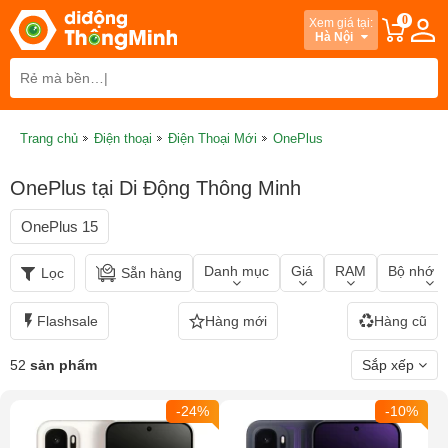
0
Xem giá tại:
Hà Nội
Trang chủ
Điện thoại
Điện Thoại Mới
OnePlus
OnePlus tại Di Động Thông Minh
OnePlus 15
Danh mục
Giá
RAM
Bộ nhớ t
Lọc
Sẵn hàng
Flashsale
Hàng mới
Hàng cũ
52
sản phẩm
Sắp xếp
-24%
-10%