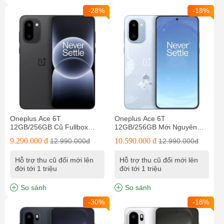
-28%
-18%
Oneplus Ace 6T
Oneplus Ace 6T
12GB/256GB Cũ Fullbox
12GB/256GB Mới Nguyên
Nguyên Bản
Seal
9.290.000 đ
10.590.000 đ
12.990.000đ
12.990.000đ
Hỗ trợ thu cũ đổi mới lên
Hỗ trợ thu cũ đổi mới lên
đời tới 1 triệu
đời tới 1 triệu
So sánh
So sánh
-30%
-18%