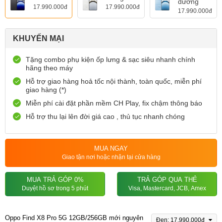
dương
17.990.000đ
17.990.000đ
17.990.000đ
KHUYẾN MẠI
Tặng combo phụ kiện ốp lưng & sạc siêu nhanh chính
hãng theo máy
Hỗ trợ giao hàng hoả tốc nội thành, toàn quốc, miễn phí
giao hàng (*)
Miễn phí cài đặt phần mềm CH Play, fix chậm thông báo
Hỗ trợ thu lại lên đời giá cao , thủ tục nhanh chóng
MUA NGAY
Giao tận nơi hoặc nhận tại cửa hàng
MUA TRẢ GÓP 0%
TRẢ GÓP QUA THẺ
Duyệt hồ sơ trong 5 phút
Visa, Mastercard, JCB, Amex
Oppo Find X8 Pro 5G 12GB/256GB mới nguyên
Đen: 17.990.000đ