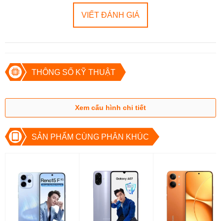
xuyên di chuyển hoặc làm việc trong môi trường không lý tưởng.
VIẾT ĐÁNH GIÁ
2. Màn Hình LTPO AMOLED Đỉnh Cao
Chất lượng hiển thị
Công nghệ LTPO AMOLED:
Hỗ trợ 1 tỷ màu, Dolby Vision và
THÔNG SỐ KỸ THUẬT
HDR10+, mang lại hình ảnh sắc nét, sống động và chân thực.
Kích thước màn hình lớn:
6.78 inch với tỷ lệ màn hình chiếm
~89.8% diện tích mặt trước.
Xem cấu hình chi tiết
Độ sáng tối đa:
4500 nits, giúp hiển thị rõ ràng ngay cả dưới
ánh sáng mặt trời.
SẢN PHẨM CÙNG PHÂN KHÚC
Tần số quét 120Hz
Tần số quét cao giúp các thao tác vuốt chạm mượt mà hơn, đồng
thời cải thiện trải nghiệm xem video và chơi game.
Đánh giá cá nhân:
Màn hình của Oppo Find X8 Pro 5G xứng
đáng nằm trong top đầu của phân khúc flagship. Khả năng tái tạo