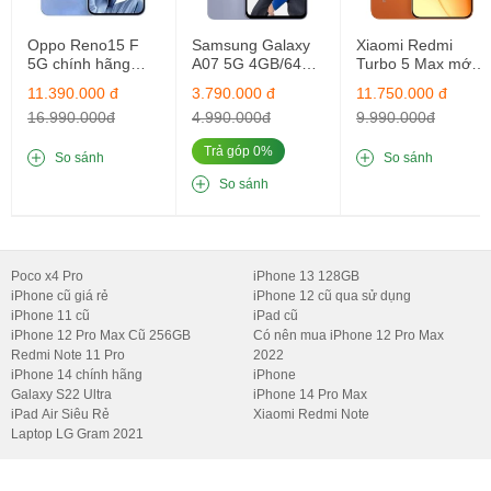
màu sắc tuyệt vời cùng độ sáng cao giúp thiết bị vượt trội khi sử
dụng ngoài trời. Tần số quét 120Hz là điểm cộng lớn, đặc biệt khi
Oppo Reno15 F
Samsung Galaxy
Xiaomi Redmi
5G chính hãng
A07 5G 4GB/64GB
Turbo 5 Max mới
chơi các tựa game cần phản hồi nhanh.
mới nguyên seal
Mới Chính Hãng
ngyên seal
11.390.000 đ
3.790.000 đ
11.750.000 đ
12GB/256GB
16GB/256GB
16.990.000đ
4.990.000đ
9.990.000đ
3. Hiệu Năng Đỉnh Cao Với MediaTek
Dimensity 9400
Trả góp 0%
So sánh
So sánh
So sánh
Cấu hình mạnh mẽ
CPU 8 nhân:
Gồm 1 lõi Cortex-X925 tốc độ 3.63 GHz, 3 lõi
Cortex-X4 và 4 lõi Cortex-A720, đảm bảo xử lý mượt mà mọi
Poco x4 Pro
iPhone 13 128GB
iPhone cũ giá rẻ
iPhone 12 cũ qua sử dụng
tác vụ.
iPhone 11 cũ
iPad cũ
GPU Immortalis-G925:
Hỗ trợ đồ họa cao cấp, mang lại trải
iPhone 12 Pro Max Cũ 256GB
Có nên mua iPhone 12 Pro Max
Redmi Note 11 Pro
2022
nghiệm chơi game mượt mà và xử lý đồ họa chuyên sâu.
iPhone 14 chính hãng
iPhone
Galaxy S22 Ultra
iPhone 14 Pro Max
Bộ nhớ khủng
iPad Air Siêu Rẻ
Xiaomi Redmi Note
Laptop LG Gram 2021
RAM 16GB:
Hỗ trợ đa nhiệm tuyệt vời, chạy mượt mà ngay cả
khi sử dụng nhiều ứng dụng cùng lúc.