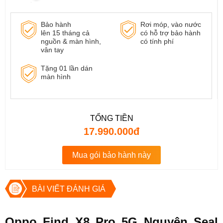
Bảo hành
Rơi móp, vào nước
lên 15 tháng cả
có hỗ trợ bảo hành
nguồn & màn hình,
có tính phí
vân tay
Tặng 01 lần dán
màn hình
TỔNG TIỀN
17.990.000đ
Mua gói bảo hành này
BÀI VIẾT ĐÁNH GIÁ
Oppo Find X8 Pro 5G Nguyên Seal