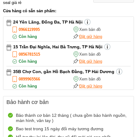
seal giá rẻ
Cửa hàng có sẵn sản phẩm:
24 Yên Lãng, Đống Đa, TP Hà Nội
0966119995
Xem bản đồ
Còn hàng
Đặt giữ hàng
15 Trần Đại Nghĩa, Hai Bà Trưng, TP Hà Nội
0856781515
Xem bản đồ
Còn hàng
Đặt giữ hàng
35B Chợ Con, gần Hồ Bạch Đằng, TP Hải Dương
0899965566
Xem bản đồ
Còn hàng
Đặt giữ hàng
12 Điện Biên Phủ, TP Hải Phòng
Bảo hành cơ bản
0916551212
Xem bản đồ
Còn hàng
Đặt giữ hàng
Bảo thành cơ bản 12 tháng ( chưa gồm bảo hành nguồn,
màn hình, vân tay )
Số 72 Trần Thành Ngọ,TP Hải Phòng
Bao test trong 15 ngày đổi máy tương đương
0888667272
Xem bản đồ
Còn hàng
Đặt giữ hàng