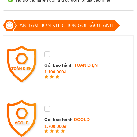
Hỗ trợ thu lại lên đời, thu cũ đổi mới giá cao nhất
699 Lê Hồng Phong , Quận 10, TP Hồ Chí Minh
0971699701
Xem bản đồ
Còn hàng
Đặt giữ hàng
AN TÂM HƠN KHI CHỌN GÓI BẢO HÀNH
Gói bảo hành
TOÀN DIỆN
1.190.000đ
Gói bảo hành
DGOLD
1.700.000đ