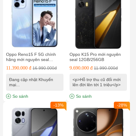
Oppo Reno15 F 5G chính
Oppo K15 Pro mới nguyên
hãng mới nguyên seal
seal 12GB/256GB
12GB/256GB
11.390.000 đ
9.690.000 đ
16.990.000đ
11.990.000đ
Đang cập nhật Khuyến
<p>Hỗ trợ thu cũ đổi mới
mại...
lên đời lên tới 1 triệu</p>
So sánh
So sánh
-13%
-28%