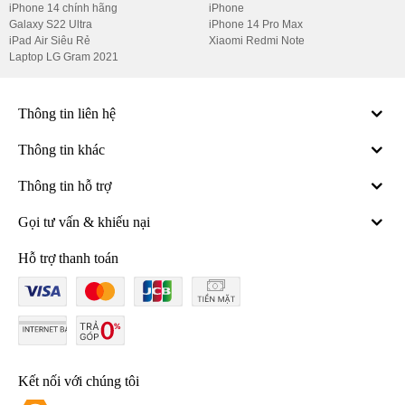
iPhone 14 chính hãng
iPhone
nhiều phân khúc khác nhau (từ 2-30 triệu).
Galaxy S22 Ultra
iPhone 14 Pro Max
iPad Air Siêu Rẻ
Xiaomi Redmi Note
Danh sách điện thoại OPPO bán
Laptop LG Gram 2021
chạy nhất 2023
Điện thoại OPPO luôn thu hút lượng lớn khách hàng khi có ưu điểm
Thông tin liên hệ
vượt trội về camera. Dưới đây là danh sách những mẫu điện thoại
Thông tin khác
OPPO bán chạy nhất 2023:
OPPO A16K
Thông tin hỗ trợ
OPPO A55
Gọi tư vấn & khiếu nại
OPPO A95
Hỗ trợ thanh toán
OPPO Reno6 Z
OPPO Reno7 & 7Z
OPPO Find X5 Pro
Kết nối với chúng tôi
Phân loại điện thoại OPPO