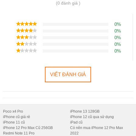
Hiệu năng ổn định:
điện thoại OPPO có thể khiến người
(0 đánh giá )
dùng hài lòng về tốc độ xử lý tác vụ và khả năng chơi game tốt
nhờ hiệu năng ổn định.
0%
0%
0%
0%
0%
VIẾT ĐÁNH GIÁ
Poco x4 Pro
iPhone 13 128GB
Thiết kế hiện đại:
những mẫu smartphone được OPPO cho
iPhone cũ giá rẻ
iPhone 12 cũ qua sử dụng
iPhone 11 cũ
iPad cũ
ra mắt đều sở hữu thiết kế thời thượng, bắt kịp xu hướng.
iPhone 12 Pro Max Cũ 256GB
Có nên mua iPhone 12 Pro Max
Phân khúc giá trải dài:
điện thoại OPPO có trên thị trường ở
Redmi Note 11 Pro
2022