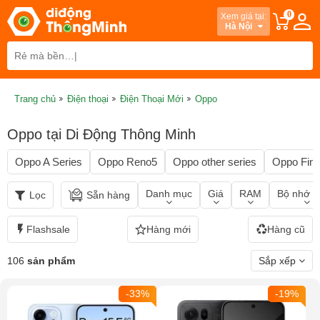
0
Xem giá tại:
Hà Nội
Trang chủ
Điện thoại
Điện Thoại Mới
Oppo
Oppo tại Di Động Thông Minh
Oppo A Series
Oppo Reno5
Oppo other series
Oppo Fin
Danh mục
Giá
RAM
Bộ nhớ t
Lọc
Sẵn hàng
Flashsale
Hàng mới
Hàng cũ
106
sản phẩm
Sắp xếp
-33%
-19%