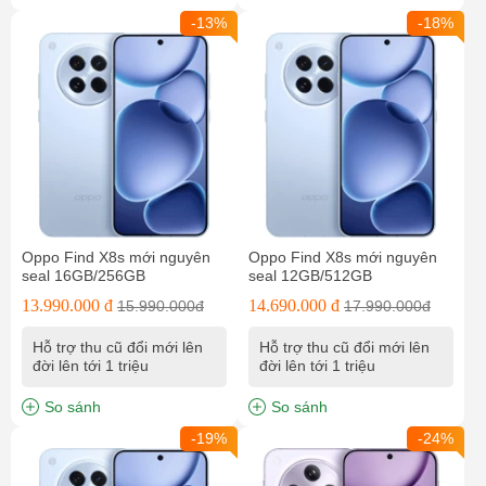
-13%
-18%
Oppo Find X8s mới nguyên
Oppo Find X8s mới nguyên
seal 16GB/256GB
seal 12GB/512GB
13.990.000 đ
14.690.000 đ
15.990.000đ
17.990.000đ
Hỗ trợ thu cũ đổi mới lên
Hỗ trợ thu cũ đổi mới lên
đời lên tới 1 triệu
đời lên tới 1 triệu
So sánh
So sánh
-19%
-24%