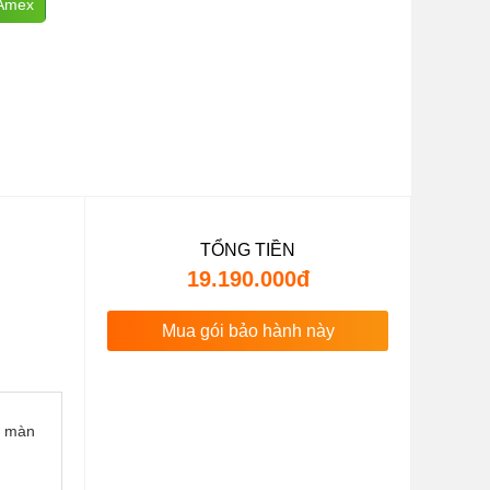
 Amex
TỔNG TIỀN
19.190.000đ
Mua gói bảo hành này
n màn