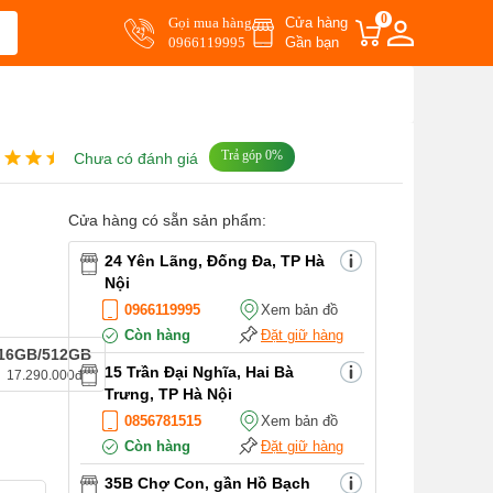
0
Gọi mua hàng
Cửa hàng
0966119995
Gần bạn
Trả góp 0%
Chưa có đánh giá
Cửa hàng có sẵn sản phẩm:
24 Yên Lãng, Đống Đa, TP Hà
Nội
0966119995
Xem bản đồ
Còn hàng
Đặt giữ hàng
16GB/512GB
15 Trần Đại Nghĩa, Hai Bà
17.290.000đ
Trưng, TP Hà Nội
0856781515
Xem bản đồ
Còn hàng
Đặt giữ hàng
35B Chợ Con, gần Hồ Bạch