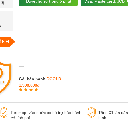
Duyệt hồ sơ trong 5 phút
Visa, Mastercard, JCB,
30)
n
ÀNH
Gói bảo hành
DGOLD
1.900.000đ
Rơi móp, vào nước có hỗ trợ bảo hành
Tặng 01 lần dá
có tính phí
hình