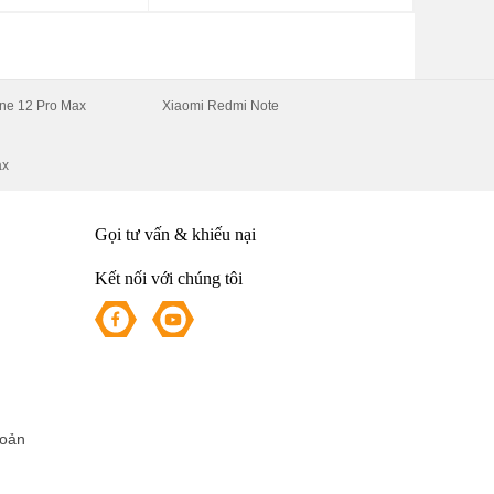
n
ne 12 Pro Max
Xiaomi Redmi Note
ax
Gọi tư vấn & khiếu nại
Kết nối với chúng tôi
,
g
hoản