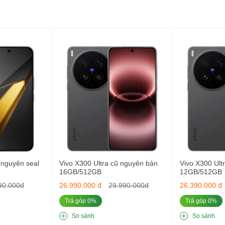
, mang lại màu sắc sống động và chân thực.
từ lướt web đến chơi game.
 màn hình hiển thị rõ ràng ngay cả dưới ánh sáng mạnh.
imensity 9400
y 9400
, một trong những bộ vi xử lý mạnh nhất hiện nay.
5 (3.63 GHz), 3 lõi Cortex-X4 và 4 lõi Cortex-A720, đảm bảo máy xử l
 lại trải nghiệm chơi game và chỉnh sửa video mượt mà, không bị giậ
nguyên seal
Vivo X300 Ultra cũ nguyên bản
Vivo X300 Ult
16GB/512GB
12GB/512GB
90.000đ
26.990.000 đ
29.990.000đ
26.390.000 đ
Trả góp 0%
Trả góp 0%
hông lo giật lag khi sử dụng nhiều ứng dụng cùng lúc.
đọc/ghi dữ liệu cực nhanh, phù hợp cho nhu cầu lưu trữ lớn như vide
So sánh
So sánh