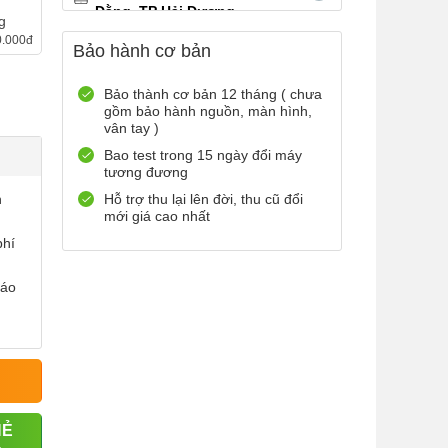
Đằng, TP Hải Dương
g
0899965566
Xem bản đồ
0.000đ
Bảo hành cơ bản
Còn hàng
Đặt giữ hàng
12 Điện Biên Phủ, TP Hải
Bảo thành cơ bản 12 tháng ( chưa
gồm bảo hành nguồn, màn hình,
Phòng
vân tay )
0916551212
Xem bản đồ
Bao test trong 15 ngày đổi máy
Còn hàng
Đặt giữ hàng
tương đương
Số 72 Trần Thành Ngọ,TP Hải
h
Hỗ trợ thu lại lên đời, thu cũ đổi
Phòng
mới giá cao nhất
0888667272
Xem bản đồ
phí
Còn hàng
Đặt giữ hàng
báo
699 Lê Hồng Phong , Quận 10,
TP Hồ Chí Minh
0971699701
Xem bản đồ
Còn hàng
Đặt giữ hàng
HẺ