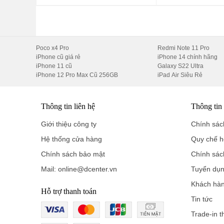
4K, tài liệu công việc hoặc thư viện ảnh.
Hệ điều hành hiện đại
Chạy trên nền
Android 15
, giao diện
ColorOS 15
, 
Poco x4 Pro
Redmi Note 11 Pro
iPhone cũ giá rẻ
iPhone 14 chính hãng
cập nhật các tính năng mới nhất.
iPhone 11 cũ
Galaxy S22 Ultra
iPhone 12 Pro Max Cũ 256GB
iPad Air Siêu Rẻ
4. Camera Hasselblad Chuyên Nghiệp
Oppo Find X8 5G được trang bị hệ thống camera hợp tác 
Thông tin liên hệ
Thông tin
Cụm 3 camera sau
Giới thiệu công ty
Chính sách
Hệ thống cửa hàng
Quy chế h
Camera chính 50 MP:
Khẩu độ f/1.8, cảm biến lớn 1
Chính sách bảo mật
Chính sác
mang lại ảnh chụp sắc nét, chi tiết.
Camera tele 50 MP:
Zoom quang học 3x, cảm biến 1
Mail: online@dcenter.vn
Tuyển dụ
cách xa.
Khách hà
Hỗ trợ thanh toán
Camera góc siêu rộng 50 MP:
Góc nhìn 120°, lý t
Tin tức
Trade-in t
Tính năng nổi bật