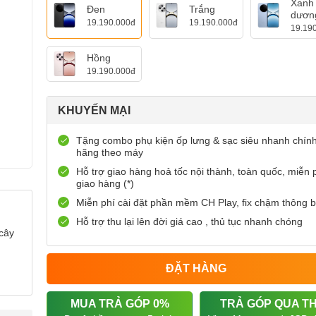
Xanh
Đen
Trắng
dươn
19.190.000đ
19.190.000đ
19.19
Hồng
19.190.000đ
KHUYẾN MẠI
Tặng combo phụ kiện ốp lưng & sạc siêu nhanh chín
hãng theo máy
Hỗ trợ giao hàng hoả tốc nội thành, toàn quốc, miễn 
giao hàng (*)
Miễn phí cài đặt phần mềm CH Play, fix chậm thông 
Hỗ trợ thu lại lên đời giá cao , thủ tục nhanh chóng
cây
ĐẶT HÀNG
MUA TRẢ GÓP 0%
TRẢ GÓP QUA T