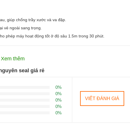
au, giúp chống trầy xước và va đập.
i vẻ ngoài sang trọng.
cho phép máy hoạt động tốt ở độ sâu 1.5m trong 30 phút.
Xem thêm
ar Grey
,
Space Black
,
Shell Pink
, và
Blue
, giúp bạn dễ dàng chọn lự
guyên seal giá rẻ
0%
0%
VIẾT ĐÁNH GIÁ
0%
 chiếm ~90.3% mặt trước, tạo không gian trải nghiệm rộng rãi.
0%
 hình ảnh sắc nét, chi tiết.
0%