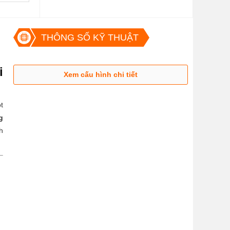
THÔNG SỐ KỸ THUẬT
i
Xem cấu hình chi tiết
t
g
h