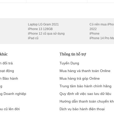
Oppo Find X8 5G hỗ trợ nâng cấp 5 phiên bản Android lớn, giúp bạn luô
Laptop LG Gram 2021
Có nên mua iPho
iPhone 13 128GB
2022
iPhone 12 cũ qua sử dụng
iPhone
iPad cũ
iPhone 14 Pro M
với Hasselblad, mang lại chất lượng ảnh và video ấn tượng.
 khác
Thông tin hỗ trợ
 đổi trả
Tuyển Dụng
oạt động
Mua hàng và thanh toán Online
/1.56", hỗ trợ chống rung quang học (OIS) và lấy nét đa hướng (PDAF)
h Bảo hành
Mua hàng trả góp Online
/1.95", phù hợp để chụp ảnh chân dung hoặc các đối tượng ở khoản
ng
Trung tâm bảo hành chính hãng
ng Doanh nghiệp
Quy định về việc sao lưu dữ liệu
ưởng để chụp phong cảnh hoặc nhóm đông người.
Hướng dẫn thanh toán chuyển k
hu cũ lên đời
Dịch vụ bảo hành điện thoại