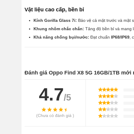
Vật liệu cao cấp, bền bỉ
Kính Gorilla Glass 7i:
Bảo vệ cả mặt trước và mặt s
Khung nhôm chắc chắn:
Tăng độ bền bỉ và mang lạ
Khả năng chống bụi/nước:
Đạt chuẩn
IP68/IP69
, 
Màu sắc sang trọng
Oppo Find X8 5G mang đến 4 tùy chọn màu sắc:
St
theo phong cách cá nhân.
Đánh giá Oppo Find X8 5G 16GB/1TB mới n
2. Màn Hình AMOLED Đỉnh Cao
4.7
/5
Chất lượng hiển thị tuyệt vời
Kích thước màn hình:
6.59 inch, với tỷ lệ màn hình
(Chưa có đánh giá )
Độ phân giải:
1256 x 2760 pixels (~460 ppi), mang lại
Công nghệ hiển thị hàng đầu