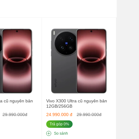
ý
t
ra cũ nguyên bản
Vivo X300 Ultra cũ nguyên bản
12GB/256GB
29.990.000đ
24.990.000 đ
29.990.000đ
Trả góp 0%
o
So sánh