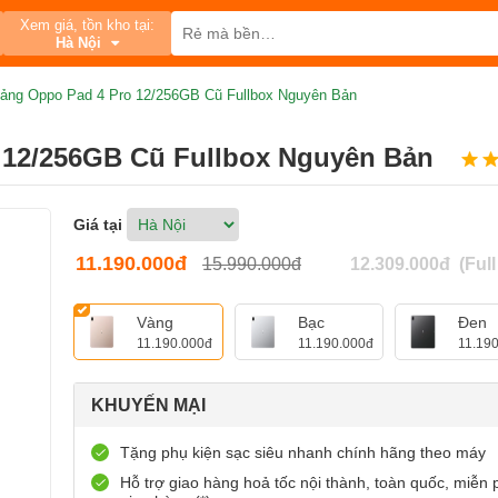
Xem giá, tồn kho tại:
Hà Nội
ảng Oppo Pad 4 Pro 12/256GB Cũ Fullbox Nguyên Bản
 12/256GB Cũ Fullbox Nguyên Bản
Giá tại
11.190.000đ
15.990.000đ
12.309.000đ
(Ful
Vàng
Bạc
Đen
11.190.000đ
11.190.000đ
11.19
KHUYẾN MẠI
Tặng phụ kiện sạc siêu nhanh chính hãng theo máy
Hỗ trợ giao hàng hoả tốc nội thành, toàn quốc, miễn 