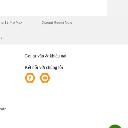
ne 12 Pro Max
Xiaomi Redmi Note
ax
Gọi tư vấn & khiếu nại
i
Kết nối với chúng tôi
e
i
hoản