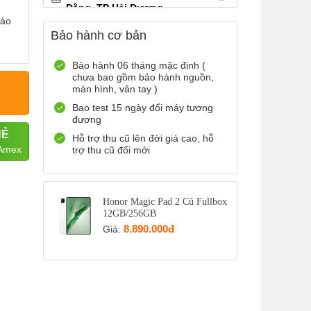
Đằng, TP Hải Dương
báo
0899965566
Xem bản đồ
Bảo hành cơ bản
Còn hàng
Đặt giữ hàng
12 Điện Biên Phủ, TP Hải
Bảo hành 06 tháng mặc định (
chưa bao gồm bảo hành nguồn,
Phòng
màn hình, vân tay )
0916551212
Xem bản đồ
Bao test 15 ngày đổi máy tương
Còn hàng
Đặt giữ hàng
đương
HẺ
Số 72 Trần Thành Ngọ,TP Hải
Hỗ trợ thu cũ lên đời giá cao, hỗ
Phòng
 Amex
trợ thu cũ đổi mới
0888667272
Xem bản đồ
Còn hàng
Đặt giữ hàng
Honor Magic Pad 2 Cũ Fullbox
699 Lê Hồng Phong , Quận 10,
12GB/256GB
TP Hồ Chí Minh
8.890.000đ
Giá:
0971699701
Xem bản đồ
Còn hàng
Đặt giữ hàng