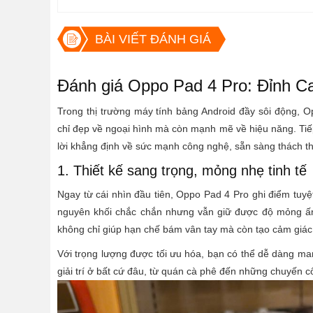
BÀI VIẾT ĐÁNH GIÁ
Đánh giá Oppo Pad 4 Pro: Đỉnh C
Trong thị trường máy tính bảng Android đầy sôi động,
chỉ đẹp về ngoại hình mà còn mạnh mẽ về hiệu năng. Tiế
lời khẳng định về sức mạnh công nghệ, sẵn sàng thách t
1. Thiết kế sang trọng, mỏng nhẹ tinh tế
Ngay từ cái nhìn đầu tiên, Oppo Pad 4 Pro ghi điểm tuyệ
nguyên khối chắc chắn nhưng vẫn giữ được độ mỏng ấ
không chỉ giúp hạn chế bám vân tay mà còn tạo cảm giác
Với trọng lượng được tối ưu hóa, bạn có thể dễ dàng man
giải trí ở bất cứ đâu, từ quán cà phê đến những chuyến c