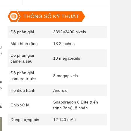
THÔNG SỐ KỸ THUẬT
Độ phân giải
3392×2400 pixels
Màn hình rộng
13.2 inches
g
t
Độ phân giải
13 megapixels
camera sau
Độ phân giải
8 megapixels
camera trước
i
ờ
Hệ điều hành
Android
Snapdragon 8 Elite (tiến
Chip xử lý
à
trình 3nm), 8 nhân
Dung lượng pin
12.140 mAh