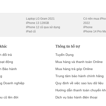
Laptop LG Gram 2021
Có nên mua iPho
iPhone 13 128GB
2022
iPhone 12 cũ qua sử dụng
iPhone
iPad cũ
iPhone 14 Pro M
44Hz mượt mà
 khác
Thông tin hỗ trợ
h. Được trang bị tấm nền cao cấp với độ phân giải lên đến 3K, mọi ch
 đổi trả
Tuyển Dụng
nét đến từng chân tơ kẽ tóc.
oạt động
Mua hàng và thanh toán Online
 cực kỳ mượt mà, loại bỏ hoàn toàn hiện tượng bóng ma khi chơi gam
h Bảo hành
Mua hàng trả góp Online
.
ng
Trung tâm bảo hành chính hãng
g máy ngay cả dưới điều kiện ánh sáng mạnh ngoài trời.
ng Doanh nghiệp
Quy định về việc sao lưu dữ liệu
g nhận quốc tế giúp bạn làm việc liên tục nhiều giờ mà không bị mỏ
Hướng dẫn thanh toán chuyển k
hu cũ lên đời
Dịch vụ bảo hành điện thoại
 đầu