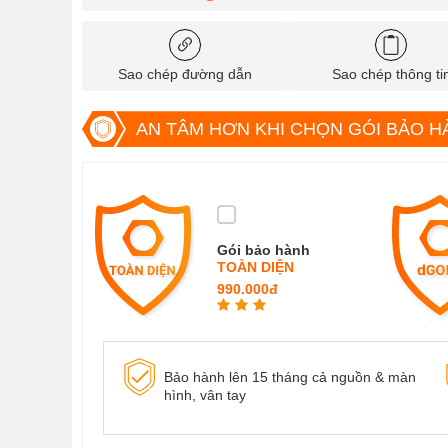
Sao chép đường dẫn
Sao chép thông ti
AN TÂM HƠN KHI CHỌN GÓI BẢO H
Gói bảo hành
TOÀN DIỆN
990.000đ
Bảo hành lên 15 tháng cả nguồn & màn
hình, vân tay