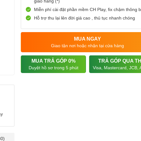
giao hàng (*)
Miễn phí cài đặt phần mềm CH Play, fix chậm thông 
Hỗ trợ thu lại lên đời giá cao , thủ tục nhanh chóng
MUA NGAY
Giao tận nơi hoặc nhận tại cửa hàng
MUA TRẢ GÓP 0%
TRẢ GÓP QUA T
Duyệt hồ sơ trong 5 phút
Visa, Mastercard, JCB,
ày
30)