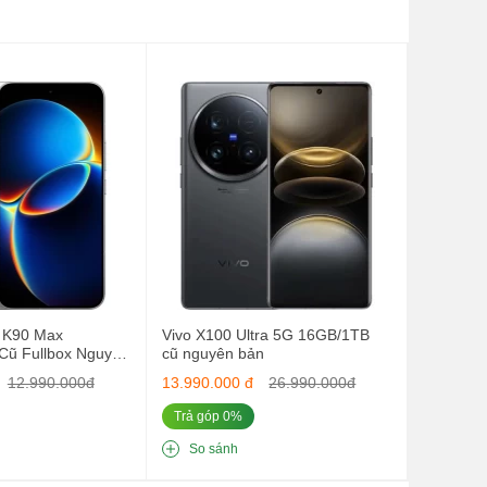
 K90 Max
Vivo X100 Ultra 5G 16GB/1TB
ũ Fullbox Nguyên
cũ nguyên bản
12.990.000đ
13.990.000 đ
26.990.000đ
Trả góp 0%
So sánh