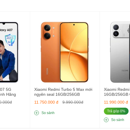
A07 5G
Xiaomi Redmi Turbo 5 Max mới
Xiaomi Redmi
ính Hãng
ngyên seal 16GB/256GB
16GB/256GB C
Bản
0.000đ
11.750.000 đ
9.990.000đ
11.990.000 đ
Trả góp 0%
So sánh
So sánh