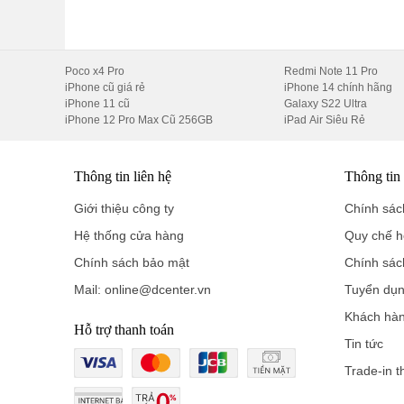
Poco x4 Pro
Redmi Note 11 Pro
iPhone cũ giá rẻ
iPhone 14 chính hãng
iPhone 11 cũ
Galaxy S22 Ultra
iPhone 12 Pro Max Cũ 256GB
iPad Air Siêu Rẻ
2. Màn hình 3K siêu nét, tần số quét 1
Thông tin liên hệ
Thông tin
Điểm đáng giá nhất trên Oppo Pad 4 Pro chính là màn hìn
Giới thiệu công ty
Chính sách
tiết hình ảnh đều được tái hiện một cách sống động, sắc 
Hệ thống cửa hàng
Quy chế h
Tần số quét 144Hz:
Mang lại trải nghiệm vuốt chạm
Chính sách bảo mật
Chính sác
đồ họa cao hoặc xem các bộ phim hành động nhanh
Mail: online@dcenter.vn
Tuyển dụ
Độ sáng vượt trội:
Giúp người dùng dễ dàng sử dụn
Khách hà
Hỗ trợ thanh toán
Bảo vệ mắt:
Công nghệ giảm ánh sáng xanh đạt chứn
Tin tức
mắt.
Trade-in t
3. Hiệu năng "quái vật" với chipset hàng