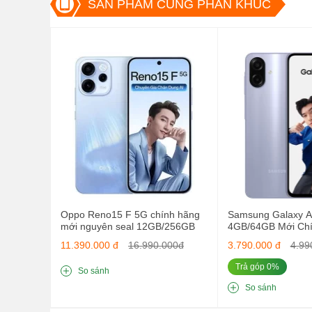
SẢN PHẨM CÙNG PHÂN KHÚC
Oppo Reno15 F 5G chính hãng
Samsung Galaxy 
mới nguyên seal 12GB/256GB
4GB/64GB Mới Ch
11.390.000 đ
16.990.000đ
3.790.000 đ
4.99
Trả góp 0%
So sánh
So sánh