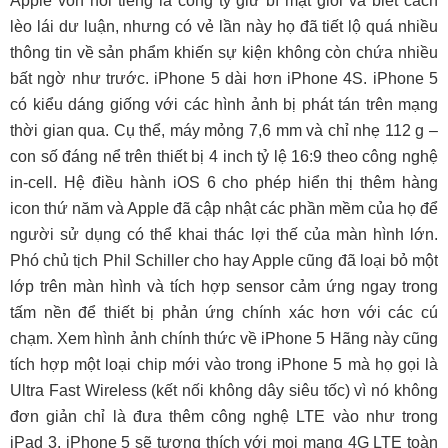
Apple vốn nổi tiếng là công ty giữ bí mật giỏi và biết cách
lèo lái dư luận, nhưng có vẻ lần này họ đã tiết lộ quá nhiều
thông tin về sản phẩm khiến sự kiện không còn chứa nhiều
bất ngờ như trước. iPhone 5 dài hơn iPhone 4S. iPhone 5
có kiểu dáng giống với các hình ảnh bị phát tán trên mạng
thời gian qua. Cụ thể, máy mỏng 7,6 mm và chỉ nhẹ 112 g –
con số đáng nể trên thiết bị 4 inch tỷ lệ 16:9 theo công nghệ
in-cell. Hệ điều hành iOS 6 cho phép hiển thị thêm hàng
icon thứ năm và Apple đã cập nhật các phần mềm của họ để
người sử dụng có thể khai thác lợi thế của màn hình lớn.
Phó chủ tịch Phil Schiller cho hay Apple cũng đã loại bỏ một
lớp trên màn hình và tích hợp sensor cảm ứng ngay trong
tấm nền để thiết bị phản ứng chính xác hơn với các cú
chạm. Xem hình ảnh chính thức về iPhone 5 Hãng này cũng
tích hợp một loại chip mới vào trong iPhone 5 mà họ gọi là
Ultra Fast Wireless (kết nối không dây siêu tốc) vì nó không
đơn giản chỉ là đưa thêm công nghệ LTE vào như trong
iPad 3. iPhone 5 sẽ tương thích với mọi mạng 4G LTE toàn