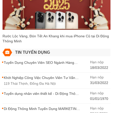
Rước Lộc Vàng, Đón Tết An Khang khi mua iPhone Cũ tại Di Động
Thông Minh
TIN TUYỂN DỤNG
Hạn nộp
Tuyển Dụng Chuyên Viên SEO Ngành Hàng
Điện Thoại Tại Hà Nội
18/03/2022
Hạn nộp
Khởi Nghiệp Công Việc Chuyên Viên Tư Vấn
Bán Hàng Di Động Thông Minh
31/03/2022
119 Thái Thịnh, Đống Đa Hà Nội
Hạn nộp
Tuyển dụng nhân viên thiết kế - Di Động Thông
Minh
01/01/1970
Hạn nộp
Di Động Thông Minh Tuyển Dụng MARKETING