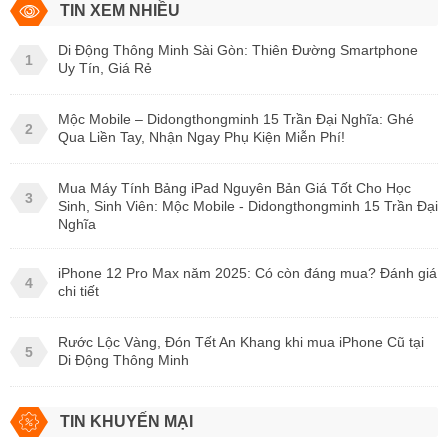
TIN XEM NHIỀU
Di Động Thông Minh Sài Gòn: Thiên Đường Smartphone
1
Uy Tín, Giá Rẻ
Mộc Mobile – Didongthongminh 15 Trần Đại Nghĩa: Ghé
2
Qua Liền Tay, Nhận Ngay Phụ Kiện Miễn Phí!
Mua Máy Tính Bảng iPad Nguyên Bản Giá Tốt Cho Học
3
Sinh, Sinh Viên: Mộc Mobile - Didongthongminh 15 Trần Đại
Nghĩa
iPhone 12 Pro Max năm 2025: Có còn đáng mua? Đánh giá
4
chi tiết
Rước Lộc Vàng, Đón Tết An Khang khi mua iPhone Cũ tại
5
Di Động Thông Minh
TIN KHUYẾN MẠI