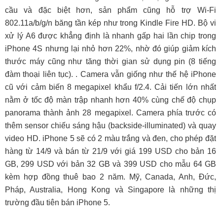
cầu và đặc biệt hơn, sản phẩm cũng hỗ trợ Wi-Fi
802.11a/b/g/n băng tần kép như trong Kindle Fire HD. Bộ vi
xử lý A6 được khẳng định là nhanh gấp hai lần chip trong
iPhone 4S nhưng lại nhỏ hơn 22%, nhờ đó giúp giảm kích
thước máy cũng như tăng thời gian sử dụng pin (8 tiếng
đàm thoại liên tục). . Camera vẫn giống như thế hệ iPhone
cũ với cảm biến 8 megapixel khẩu f/2.4. Cải tiến lớn nhất
nằm ở tốc độ màn trập nhanh hơn 40% cùng chế độ chụp
panorama thành ảnh 28 megapixel. Camera phía trước có
thêm sensor chiếu sáng hậu (backside-illuminated) và quay
video HD. iPhone 5 sẽ có 2 màu trắng và đen, cho phép đặt
hàng từ 14/9 và bán từ 21/9 với giá 199 USD cho bản 16
GB, 299 USD với bản 32 GB và 399 USD cho mẫu 64 GB
kèm hợp đồng thuê bao 2 năm. Mỹ, Canada, Anh, Đức,
Pháp, Australia, Hong Kong và Singapore là những thị
trường đầu tiên bán iPhone 5.