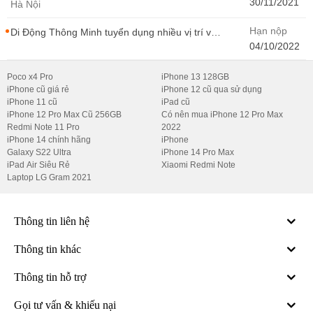
- CONTENT WIRITER
30/11/2021
Hà Nội
Hạn nộp
Di Động Thông Minh tuyển dụng nhiều vị trí với
Thu Nhập Cao, Cơ Hội Thăng Tiến - Di Động
04/10/2022
Thông Minh
Poco x4 Pro
iPhone 13 128GB
iPhone cũ giá rẻ
iPhone 12 cũ qua sử dụng
iPhone 11 cũ
iPad cũ
iPhone 12 Pro Max Cũ 256GB
Có nên mua iPhone 12 Pro Max
Redmi Note 11 Pro
2022
iPhone 14 chính hãng
iPhone
Galaxy S22 Ultra
iPhone 14 Pro Max
iPad Air Siêu Rẻ
Xiaomi Redmi Note
Laptop LG Gram 2021
Thông tin liên hệ
Thông tin khác
Thông tin hỗ trợ
Gọi tư vấn & khiếu nại