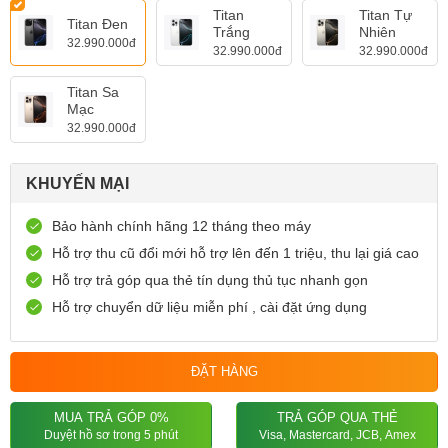
Titan
Titan Tự
Titan Đen
Trắng
Nhiên
32.990.000đ
32.990.000đ
32.990.000đ
Titan Sa
Mạc
32.990.000đ
KHUYẾN MẠI
Bảo hành chính hãng 12 tháng theo máy
Hỗ trợ thu cũ đổi mới hỗ trợ lên đến 1 triệu, thu lại giá cao
Hỗ trợ trả góp qua thẻ tín dụng thủ tục nhanh gọn
Hỗ trợ chuyển dữ liệu miễn phí , cài đặt ứng dụng
ĐẶT HÀNG
MUA TRẢ GÓP 0%
TRẢ GÓP QUA THẺ
Duyệt hồ sơ trong 5 phút
Visa, Mastercard, JCB, Amex