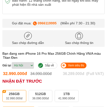
Bảo hành: 12 tháng chính hãng, đổi lỗi ngay khi bóc máy
phát hiện lỗi nhà sản xuất
Gọi đặt mua:
0966119995
(Miễn phí 7:30 - 21:30)
Sao chép đường dẫn
Sao chép thông tin
Bạn đang xem iPhone 16 Pro Max 256GB Chính Hãng VN/A màu
Titan Đen
Giá tại
Sắp về
Xem siêu thị
32.990.000đ
34.990.000đ
36.289.000đ
(Full VAT)
NHẬN ĐẶT TRƯỚC
256GB
512GB
1TB
32.990.000đ
36.090.000đ
41.990.000đ