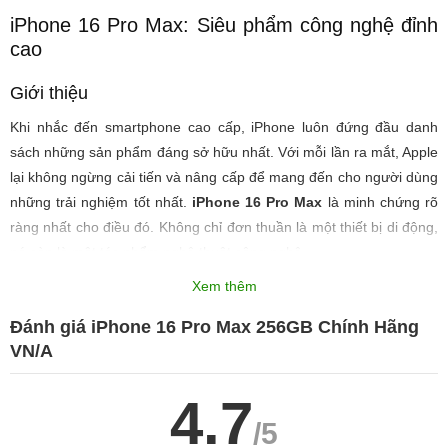
iPhone 16 Pro Max: Siêu phẩm công nghệ đỉnh
cao
Giới thiệu
Khi nhắc đến smartphone cao cấp, iPhone luôn đứng đầu danh
sách những sản phẩm đáng sở hữu nhất. Với mỗi lần ra mắt, Apple
lại không ngừng cải tiến và nâng cấp để mang đến cho người dùng
những trải nghiệm tốt nhất.
iPhone 16 Pro Max
là minh chứng rõ
ràng nhất cho điều đó. Không chỉ đơn thuần là một thiết bị di động,
nó còn là một tác phẩm nghệ thuật công nghệ.
Xem thêm
Từ chất liệu cho đến từng chi tiết nhỏ, tất cả đều được chăm chút tỉ
mỉ, tạo nên một sản phẩm vừa sang trọng vừa mạnh mẽ. Hãy cùng
Đánh giá iPhone 16 Pro Max 256GB Chính Hãng
khám phá những điểm nổi bật của
iPhone 16 Pro Max
để hiểu vì
VN/A
sao nó xứng đáng trở thành một trong những siêu phẩm công nghệ
hàng đầu thế giới.
4.7
/5
Thiết kế hoàn hảo, chất liệu cao cấp