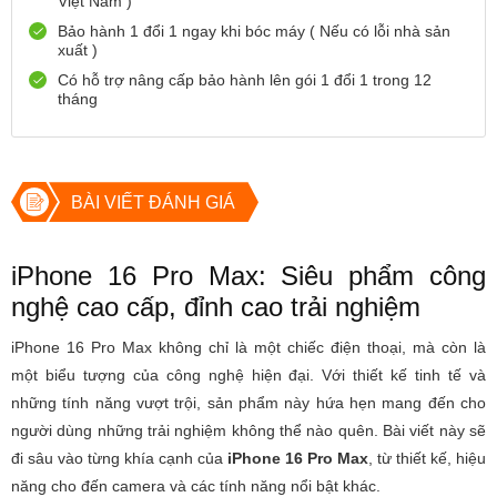
Việt Nam )
Số 72 Trần Thành Ngọ,TP Hải Phòng
Bảo hành 1 đổi 1 ngay khi bóc máy ( Nếu có lỗi nhà sản
0888667272
Xem bản đồ
xuất )
Còn hàng
Đặt giữ hàng
Có hỗ trợ nâng cấp bảo hành lên gói 1 đổi 1 trong 12
699 Lê Hồng Phong , Quận 10, TP Hồ Chí Minh
tháng
0971699701
Xem bản đồ
Còn hàng
Đặt giữ hàng
BÀI VIẾT ĐÁNH GIÁ
iPhone 16 Pro Max: Siêu phẩm công
nghệ cao cấp, đỉnh cao trải nghiệm
iPhone 16 Pro Max không chỉ là một chiếc điện thoại, mà còn là
một biểu tượng của công nghệ hiện đại. Với thiết kế tinh tế và
những tính năng vượt trội, sản phẩm này hứa hẹn mang đến cho
người dùng những trải nghiệm không thể nào quên. Bài viết này sẽ
đi sâu vào từng khía cạnh của
iPhone 16 Pro Max
, từ thiết kế, hiệu
năng cho đến camera và các tính năng nổi bật khác.