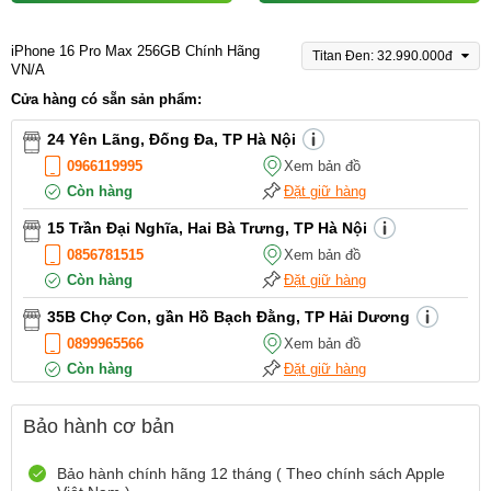
iPhone 16 Pro Max 256GB Chính Hãng
Titan Đen: 32.990.000đ
VN/A
Cửa hàng có sẵn sản phẩm:
24 Yên Lãng, Đống Đa, TP Hà Nội
0966119995
Xem bản đồ
Còn hàng
Đặt giữ hàng
15 Trần Đại Nghĩa, Hai Bà Trưng, TP Hà Nội
0856781515
Xem bản đồ
Còn hàng
Đặt giữ hàng
35B Chợ Con, gần Hồ Bạch Đằng, TP Hải Dương
0899965566
Xem bản đồ
Còn hàng
Đặt giữ hàng
12 Điện Biên Phủ, TP Hải Phòng
Bảo hành cơ bản
0916551212
Xem bản đồ
Còn hàng
Đặt giữ hàng
Bảo hành chính hãng 12 tháng ( Theo chính sách Apple