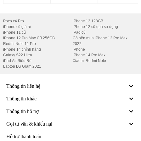
Hệ thống 3 camera sau
Hệ thống camera sau của
iPhone 16 Pro Max
bao gồm camera
góc rộng, camera siêu rộng và camera tele. Điều này cho phép bạn
Poco x4 Pro
iPhone 13 128GB
iPhone cũ giá rẻ
iPhone 12 cũ qua sử dụng
linh hoạt hơn trong việc chụp ảnh, từ chân dung đến phong cảnh,
iPhone 11 cũ
iPad cũ
đều đạt chất lượng tuyệt vời.
iPhone 12 Pro Max Cũ 256GB
Có nên mua iPhone 12 Pro Max
Redmi Note 11 Pro
2022
Đặc biệt, camera 48MP không chỉ giúp bạn chụp được những bức
iPhone 14 chính hãng
iPhone
Galaxy S22 Ultra
iPhone 14 Pro Max
ảnh có độ phân giải cao mà còn tái tạo lại màu sắc một cách chân
iPad Air Siêu Rẻ
Xiaomi Redmi Note
thực nhất, giúp bạn ghi lại những khoảnh khắc đẹp nhất trong cuộc
Laptop LG Gram 2021
sống.
Chế độ chụp đêm
Thông tin liên hệ
Chế độ chụp đêm trên
iPhone 16 Pro Max
là một tính năng nổi
Thông tin khác
bật, cho phép bạn bắt trọn mọi khoảnh khắc tuyệt đẹp ngay cả
trong điều kiện thiếu sáng. Công nghệ Smart HDR giúp tối ưu hóa
Thông tin hỗ trợ
ánh sáng và độ tương phản, tạo ra những bức ảnh sắc nét và tự
nhiên.
Gọi tư vấn & khiếu nại
Bạn sẽ không còn phải lo lắng về việc chụp ảnh vào ban đêm nữa,
Hỗ trợ thanh toán