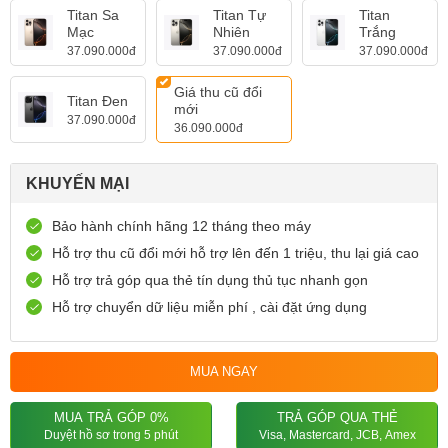
Titan Sa
Titan Tự
Titan
Mạc
Nhiên
Trắng
37.090.000đ
37.090.000đ
37.090.000đ
Giá thu cũ đổi
Titan Đen
mới
37.090.000đ
36.090.000đ
KHUYẾN MẠI
Bảo hành chính hãng 12 tháng theo máy
Hỗ trợ thu cũ đổi mới hỗ trợ lên đến 1 triệu, thu lại giá cao
Hỗ trợ trả góp qua thẻ tín dụng thủ tục nhanh gọn
Hỗ trợ chuyển dữ liệu miễn phí , cài đặt ứng dụng
MUA NGAY
MUA TRẢ GÓP 0%
TRẢ GÓP QUA THẺ
Duyệt hồ sơ trong 5 phút
Visa, Mastercard, JCB, Amex