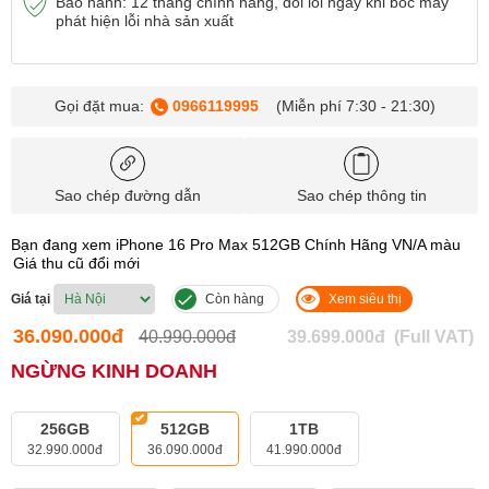
Bảo hành: 12 tháng chính hãng, đổi lỗi ngay khi bóc máy
phát hiện lỗi nhà sản xuất
Gọi đặt mua:
0966119995
(Miễn phí 7:30 - 21:30)
Sao chép đường dẫn
Sao chép thông tin
Bạn đang xem iPhone 16 Pro Max 512GB Chính Hãng VN/A màu
Giá thu cũ đổi mới
Giá tại
Còn hàng
Xem siêu thị
36.090.000đ
40.990.000đ
39.699.000đ
(Full VAT)
NGỪNG KINH DOANH
256GB
512GB
1TB
32.990.000đ
36.090.000đ
41.990.000đ