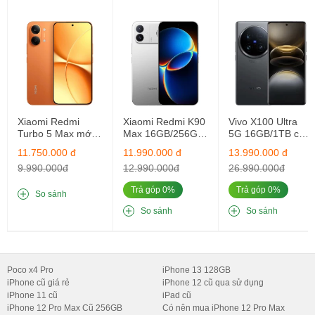
Xiaomi Redmi
Xiaomi Redmi K90
Vivo X100 Ultra
Turbo 5 Max mới
Max 16GB/256GB
5G 16GB/1TB cũ
ngyên seal
Cũ Fullbox
nguyên bản
11.750.000 đ
11.990.000 đ
13.990.000 đ
16GB/256GB
Nguyên Bản
9.990.000đ
12.990.000đ
26.990.000đ
Trả góp 0%
Trả góp 0%
So sánh
So sánh
So sánh
Poco x4 Pro
iPhone 13 128GB
iPhone cũ giá rẻ
iPhone 12 cũ qua sử dụng
iPhone 11 cũ
iPad cũ
iPhone 12 Pro Max Cũ 256GB
Có nên mua iPhone 12 Pro Max