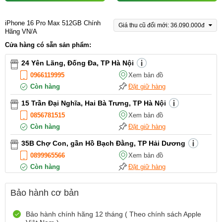
iPhone 16 Pro Max 512GB Chính
Giá thu cũ đổi mới: 36.090.000đ
Hãng VN/A
Cửa hàng có sẵn sản phẩm:
24 Yên Lãng, Đống Đa, TP Hà Nội
0966119995
Xem bản đồ
Còn hàng
Đặt giữ hàng
15 Trần Đại Nghĩa, Hai Bà Trưng, TP Hà Nội
0856781515
Xem bản đồ
Còn hàng
Đặt giữ hàng
35B Chợ Con, gần Hồ Bạch Đằng, TP Hải Dương
0899965566
Xem bản đồ
Còn hàng
Đặt giữ hàng
12 Điện Biên Phủ, TP Hải Phòng
Bảo hành cơ bản
0916551212
Xem bản đồ
Còn hàng
Đặt giữ hàng
Bảo hành chính hãng 12 tháng ( Theo chính sách Apple