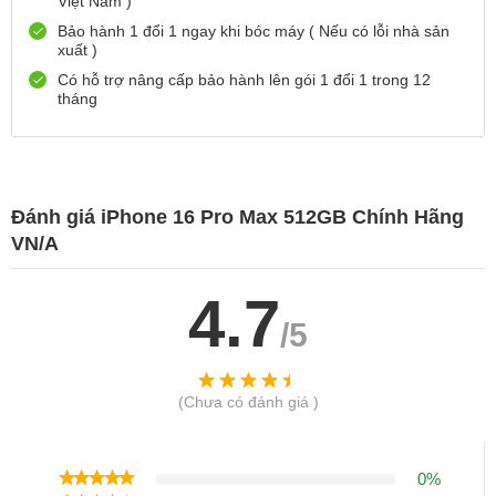
Việt Nam )
Số 72 Trần Thành Ngọ,TP Hải Phòng
Bảo hành 1 đổi 1 ngay khi bóc máy ( Nếu có lỗi nhà sản
0888667272
Xem bản đồ
xuất )
Còn hàng
Đặt giữ hàng
Có hỗ trợ nâng cấp bảo hành lên gói 1 đổi 1 trong 12
699 Lê Hồng Phong , Quận 10, TP Hồ Chí Minh
tháng
0971699701
Xem bản đồ
Còn hàng
Đặt giữ hàng
Đánh giá iPhone 16 Pro Max 512GB Chính Hãng
VN/A
4.7
/5
(Chưa có đánh giá )
0%