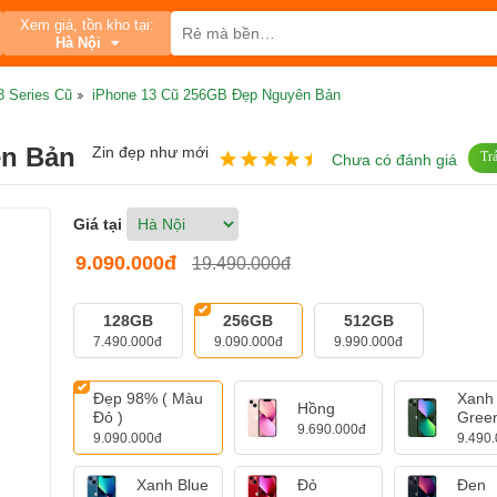
Xem giá, tồn kho tại:
Hà Nội
3 Series Cũ
iPhone 13 Cũ 256GB Đẹp Nguyên Bản
ên Bản
Zin đẹp như mới
Tr
Chưa có đánh giá
Giá tại
9.090.000đ
19.490.000đ
128GB
256GB
512GB
7.490.000đ
9.090.000đ
9.990.000đ
Đẹp 98% ( Màu
Xanh
Hồng
Đỏ )
Gree
9.690.000đ
9.090.000đ
9.490
Xanh Blue
Đỏ
Đen