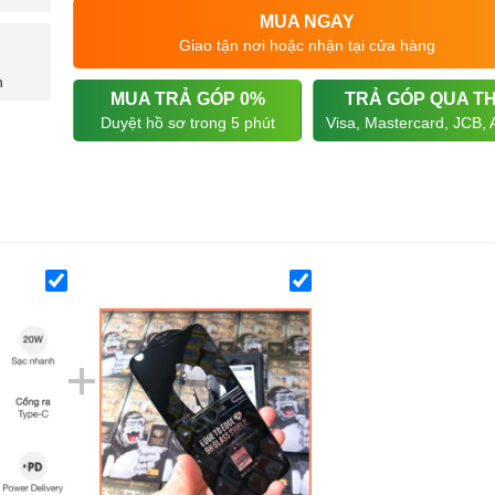
MUA NGAY
Giao tận nơi hoặc nhận tại cửa hàng
n
MUA TRẢ GÓP 0%
TRẢ GÓP QUA T
Duyệt hồ sơ trong 5 phút
Visa, Mastercard, JCB,