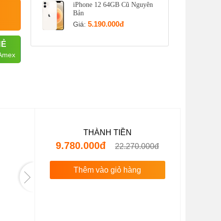
iPhone 12 64GB Cũ Nguyên
Bản
5.190.000đ
Giá:
HẺ
 Amex
THÀNH TIỀN
9.780.000đ
22.270.000đ
Thêm vào giỏ hàng