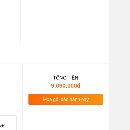
TỔNG TIỀN
9.090.000đ
Mua gói bảo hành này
chỉ