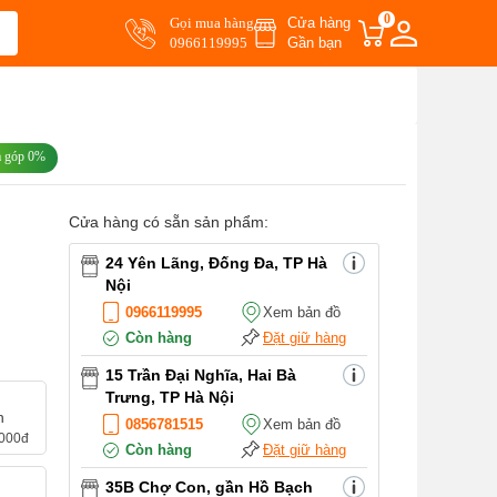
0
Gọi mua hàng
Cửa hàng
0966119995
Gần bạn
ả góp 0%
Cửa hàng có sẵn sản phẩm:
24 Yên Lãng, Đống Đa, TP Hà
Nội
0966119995
Xem bản đồ
Còn hàng
Đặt giữ hàng
15 Trần Đại Nghĩa, Hai Bà
Trưng, TP Hà Nội
n
0856781515
Xem bản đồ
.000đ
Còn hàng
Đặt giữ hàng
35B Chợ Con, gần Hồ Bạch