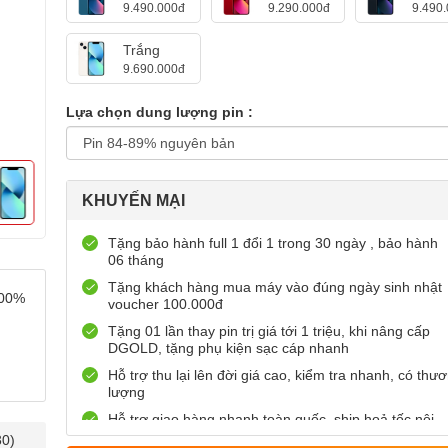
9.490.000đ
9.290.000đ
9.490
Trắng
9.690.000đ
Lựa chọn dung lượng pin :
KHUYẾN MẠI
Tặng bảo hành full 1 đổi 1 trong 30 ngày , bảo hành
06 tháng
Tặng khách hàng mua máy vào đúng ngày sinh nhật
100%
voucher 100.000đ
Tặng 01 lần thay pin trị giá tới 1 triệu, khi nâng cấp
DGOLD, tặng phụ kiện sạc cáp nhanh
Hỗ trợ thu lại lên đời giá cao, kiểm tra nhanh, có thư
lượng
Hỗ trợ giao hàng nhanh toàn quốc, ship hoả tốc nội
thành, miễn phí giao hàng (*)
30)