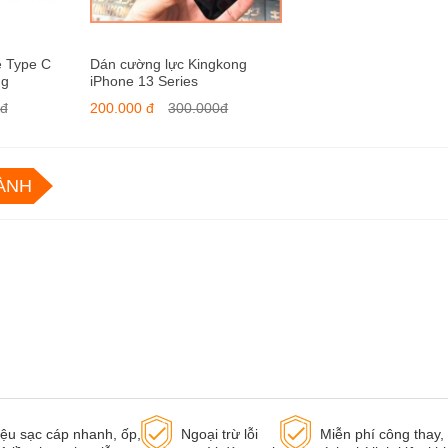
e Type C
Dán cường lực Kingkong
ng
iPhone 13 Series
0đ
200.000 đ
300.000đ
ÀNH
iệu sạc cáp nhanh, ốp,
Ngoại trừ lỗi
Miễn phí công thay, 