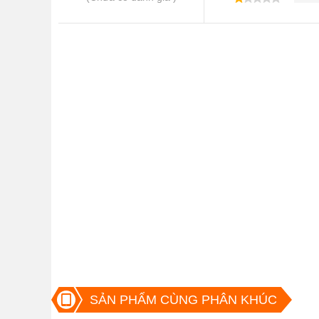
Các điểm nổi bật của  iPhone 13 Cũ 
iPhone 13 có
 Thiết kế:  iPhone 13 Cũ 256GB giữ nguyên thiết kế
có một tạo hình camera mới và viền bên cạnh m
SẢN PHẨM CÙNG PHÂN KHÚC
dựng vẫn rất tốt.