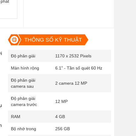
i phát
THÔNG SỐ KỸ THUẬT
 
Độ phân giải
1170 x 2532 Pixels
Màn hình rộng
6.1" - Tần số quét 60 Hz
Độ phân giải
2 camera 12 MP
camera sau
Độ phân giải
12 MP
camera trước
 
RAM
4 GB
 
Bộ nhớ trong
256 GB