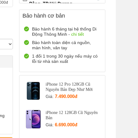
.000đ
Đằng, TP Hải Dương
0899965566
Xem bản đồ
Bảo hành cơ bản
Còn hàng
Đặt giữ hàng
12 Điện Biên Phủ, TP Hải
Bảo hành 6 tháng tại hệ thống Di
Động Thông Minh -
chi tiết
Phòng
0916551212
Xem bản đồ
Bảo hành toàn diện cả nguồn,
màn hình, vân tay
Còn hàng
Đặt giữ hàng
1 đổi 1 trong 30 ngày nếu máy có
Số 72 Trần Thành Ngọ,TP Hải
lỗi từ nhà sản xuất
Phòng
0888667272
Xem bản đồ
Còn hàng
Đặt giữ hàng
iPhone 12 Pro 128GB Cũ
Nguyên Bản Đẹp Như Mới
699 Lê Hồng Phong , Quận 10,
7.490.000đ
Giá:
TP Hồ Chí Minh
0971699701
Xem bản đồ
Còn hàng
Đặt giữ hàng
iPhone 12 128GB Cũ Nguyên
ơng
Bản
6.690.000đ
Giá: