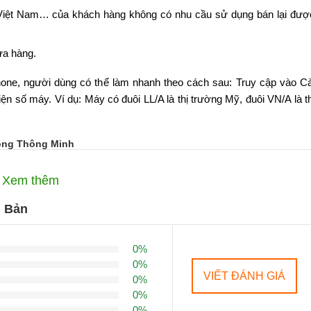
 Việt Nam… của khách hàng không có nhu cầu sử dụng bán lại được
ửa hàng.
one, người dùng có thể làm nhanh theo cách sau: Truy cập vào Cài
n số máy. Ví dụ: Máy có đuôi LL/A là thị trường Mỹ, đuôi VN/A là thi
Động Thông Minh
Xem thêm
n Bản
0%
0%
VIẾT ĐÁNH GIÁ
0%
0%
0%