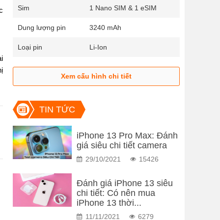
Sim
1 Nano SIM & 1 eSIM
 
Dung lượng pin
3240 mAh
Loại pin
Li-Ion
 
̣ 
Xem cấu hình chi tiết
TIN TỨC
iPhone 13 Pro Max: Đánh
giá siêu chi tiết camera
29/10/2021
15426
Đánh giá iPhone 13 siêu
chi tiết: Có nên mua
iPhone 13 thời...
11/11/2021
6279