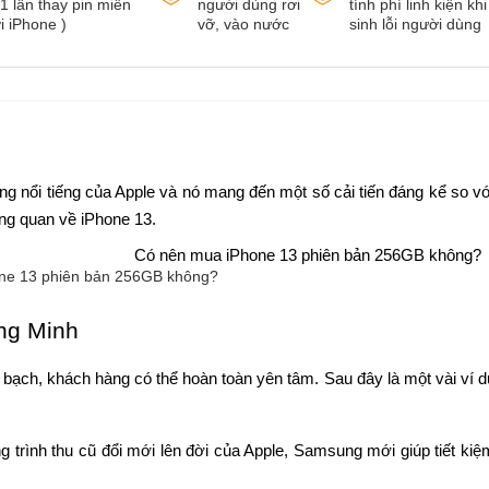
1 lần thay pin miễn
người dùng rơi
tính phí linh kiện kh
i iPhone )
vỡ, vào nước
sinh lỗi người dùng
ng nổi tiếng của Apple và nó mang đến một số cải tiến đáng kể so với
ổng quan về iPhone 13.
ne 13 phiên bản 256GB không?
ng Minh
ạch, khách hàng có thể hoàn toàn yên tâm. Sau đây là một vài ví dụ
trình thu cũ đổi mới lên đời của Apple, Samsung mới giúp tiết kiệm