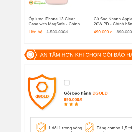
Ốp lưng iPhone 13 Clear
Củ Sạc Nhanh Appl
Case with MagSafe - Chính
20W PD - Chính hã
hãng
Liên hệ
1.590.000đ
490.000 đ
890.00
AN TÂM HƠN KHI CHỌN GÓI BẢO H
Gói bảo hành
DGOLD
990.000đ
1 đổi 1 trong vòng
Tặng combo 1,5 tr