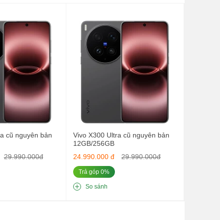
 
 
 
 
ra cũ nguyên bản
Vivo X300 Ultra cũ nguyên bản
12GB/256GB
29.990.000đ
24.990.000 đ
29.990.000đ
Trả góp 0%
 
So sánh
 