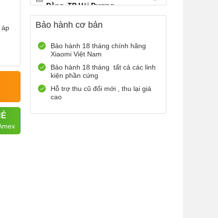
Đằng, TP Hải Dương
0899965566
Xem bản đồ
Bảo hành cơ bản
 áp
Còn hàng
Đặt giữ hàng
12 Điện Biên Phủ, TP Hải
Bảo hành 18 tháng chính hãng
Xiaomi Việt Nam
Phòng
0916551212
Xem bản đồ
Bảo hành 18 tháng tất cả các linh
kiện phần cứng
Còn hàng
Đặt giữ hàng
Hỗ trợ thu cũ đổi mới , thu lại giá
Số 72 Trần Thành Ngọ,TP Hải
cao
Phòng
HẺ
0888667272
Xem bản đồ
 Amex
Còn hàng
Đặt giữ hàng
699 Lê Hồng Phong , Quận 10,
TP Hồ Chí Minh
0971699701
Xem bản đồ
Còn hàng
Đặt giữ hàng