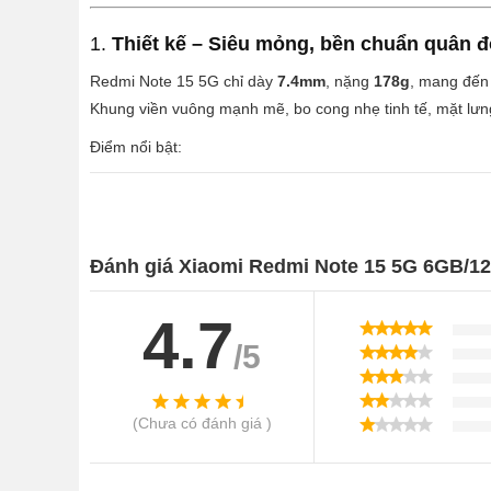
1.
Thiết kế – Siêu mỏng, bền chuẩn quân đ
Redmi Note 15 5G chỉ dày
7.4mm
, nặng
178g
, mang đến
Khung viền vuông mạnh mẽ, bo cong nhẹ tinh tế, mặt lư
Điểm nổi bật:
Chuẩn IP66
chống bụi tuyệt đối, chịu được
tia nước
Đạt chứng nhận MIL-STD-810H
, chống rơi từ
1.7m
Đánh giá Xiaomi Redmi Note 15 5G 6GB/1
Ba màu sắc thanh lịch:
Black (Đen)
– lịch lãm.
4.7
/5
Glacier Blue (Xanh Băng)
– hiện đại.
Mist Purple (Tím Sương)
– nhẹ nhàng, thời tra
(Chưa có đánh giá )
2.
Màn hình AMOLED 120Hz – Hiển thị đỉnh
Redmi Note 15 5G trang bị
tấm nền AMOLED 6.77 inch