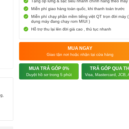
Tặng ốp lưng & sạc siêu nhanh chính hãng theo máy
Miễn phí giao hàng toàn quốc, khi thanh toán trước
Miễn phí chạy phần mềm tiếng việt QT trọn đời máy (
dụng máy đang chạy rom MIUI )
Hỗ trợ thu lại lên đời giá cao , thủ tục nhanh
MUA NGAY
Giao tận nơi hoặc nhận tại cửa hàng
MUA TRẢ GÓP 0%
TRẢ GÓP QUA T
Duyệt hồ sơ trong 5 phút
Visa, Mastercard, JCB,
g,