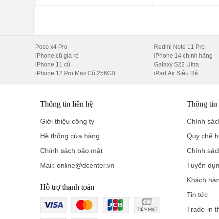
ROM:
128GB – 512GB UFS 2.2, mở rộng qua micro
Hệ điều hành:
Android 15 – HyperOS 2,
hỗ trợ cập
Poco x4 Pro
Redmi Note 11 Pro
???? Hiệu suất thực tế:
iPhone cũ giá rẻ
iPhone 14 chính hãng
iPhone 11 cũ
Galaxy S22 Ultra
AnTuTu v10:
~620.000 điểm.
iPhone 12 Pro Max Cũ 256GB
iPad Air Siêu Rẻ
Genshin Impact:
50fps ở cấu hình trung bình.
Thông tin liên hệ
Thông tin
PUBG Mobile:
60fps ổn định.
Giới thiệu công ty
Chính sách
Máy vận hành mát, ít nóng nhờ
tản nhiệt ống đồng VC
v
Hệ thống cửa hàng
Quy chế h
4.
Camera – 108MP OIS, quay 4K, selfie 2
Chính sách bảo mật
Chính sác
Cụm camera sau:
Mail: online@dcenter.vn
Tuyển dụ
Khách hà
Cảm biến chính 108MP
với OIS, giúp ảnh sắc nét n
Hỗ trợ thanh toán
Tin tức
Camera góc siêu rộng 8MP
, góc nhìn 120°, phù h
Trade-in t
Hỗ trợ
HDR, panorama, AI Scene Optimization
, q