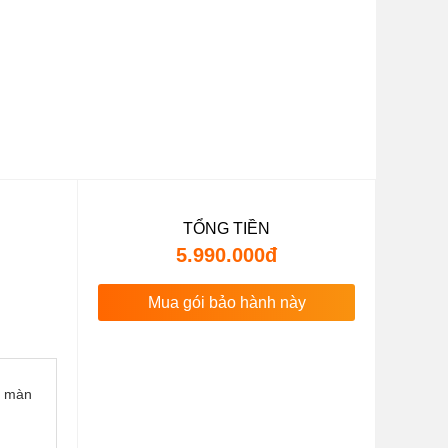
TỔNG TIỀN
5.990.000đ
Mua gói bảo hành này
n màn