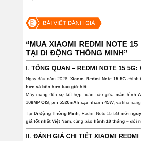
BÀI VIẾT ĐÁNH GIÁ
“MUA XIAOMI REDMI NOTE 15
TẠI DI ĐỘNG THÔNG MINH”
I.
TỔNG QUAN – REDMI NOTE 15 5G:
Ngay đầu năm 2026,
Xiaomi Redmi Note 15 5G
chính 
hơn và bền hơn bao giờ hết
.
Máy mang đến sự kết hợp hoàn hảo giữa
màn hình 
108MP OIS
,
pin 5520mAh sạc nhanh 45W
, và khả năn
Tại
Di Động Thông Minh
, Redmi Note 15 5G
mới nguy
giá tốt nhất Việt Nam
, cùng
bảo hành 18 tháng – đổi 
II.
ĐÁNH GIÁ CHI TIẾT XIAOMI REDMI