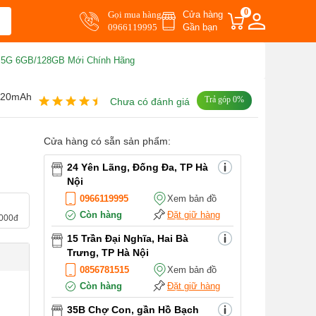
0
Gọi mua hàng
Cửa hàng
0966119995
Gần bạn
5 5G 6GB/128GB Mới Chính Hãng
5520mAh
Trả góp 0%
Chưa có đánh giá
Cửa hàng có sẵn sản phẩm:
24 Yên Lãng, Đống Đa, TP Hà
Nội
0966119995
Xem bản đồ
Còn hàng
Đặt giữ hàng
.000đ
15 Trần Đại Nghĩa, Hai Bà
Trưng, TP Hà Nội
0856781515
Xem bản đồ
Còn hàng
Đặt giữ hàng
35B Chợ Con, gần Hồ Bạch