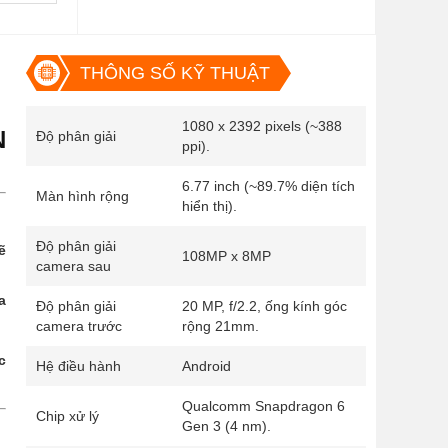
THÔNG SỐ KỸ THUẬT
1080 x 2392 pixels (~388
N
Độ phân giải
ppi).
6.77 inch (~89.7% diện tích
Màn hình rộng
hiển thị).
Độ phân giải
ẽ
108MP x 8MP
camera sau
a
Độ phân giải
20 MP, f/2.2, ống kính góc
camera trước
rộng 21mm.
c
Hệ điều hành
Android
Qualcomm Snapdragon 6
Chip xử lý
Gen 3 (4 nm).