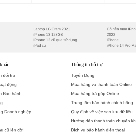
SD.
 nhật 4 năm
.
Laptop LG Gram 2021
Có nên mua iPho
iPhone 13 128GB
2022
iPhone 12 cũ qua sử dụng
iPhone
iPad cũ
iPhone 14 Pro M
 khác
Thông tin hỗ trợ
 đổi trả
Tuyển Dụng
à tối ưu năng lượng AI.
oạt động
Mua hàng và thanh toán Online
0MP
h Bảo hành
Mua hàng trả góp Online
ng
Trung tâm bảo hành chính hãng
ng Doanh nghiệp
Quy định về việc sao lưu dữ liệu
gay cả khi chụp trong đêm.
Hướng dẫn thanh toán chuyển k
ợp chụp phong cảnh.
hu cũ lên đời
Dịch vụ bảo hành điện thoại
uay
4K@30fps
hoặc
1080p@60fps
.