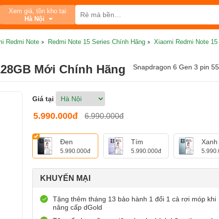
Xem giá, tồn kho tại:
Hà Nội
mi Redmi Note
Redmi Note 15 Series Chính Hãng
Xiaomi Redmi Note 1
128GB Mới Chính Hãng
Snapdragon 6 Gen 3 pin 
Giá tại
5.990.000đ
6.990.000đ
Đen
Tím
Xanh
5.990.000đ
5.990.000đ
5.990
KHUYẾN MẠI
Tặng thêm tháng 13 bảo hành 1 đổi 1 cả rơi móp khi
nâng cấp dGold