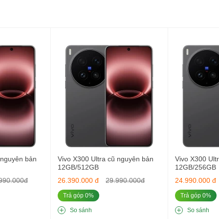
nắng gắt.
óng tối.
 so với thế hệ trước.
 độ sáng và giảm tiêu thụ pin 18%.
mạnh mẽ và tiết kiệm điện
sử dụng chip Snapdragon 6 Gen 3
, với hiệu năng vượt trội so với G9
ũ nguyên bản
Vivo X300 Ultra cũ nguyên bản
Vivo X300 Ult
12GB/512GB
12GB/256GB
990.000đ
26.390.000 đ
29.990.000đ
24.990.000 đ
Trả góp 0%
Trả góp 0%
So sánh
So sánh
GB.