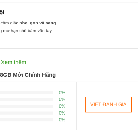
ội
 cảm giác
nhẹ, gọn và sang
.
ng mờ hạn chế bám vân tay.
 áp lực cao
.
Xem thêm
– cực hiếm trong phân khúc.
28GB Mới Chính Hãng
0%
0%
VIẾT ĐÁNH GIÁ
0%
ng.
0%
0%
 cao, siêu sáng
,
68 tỷ màu
,
HDR10+
, mang lại hình ảnh chân thực, rực rỡ.