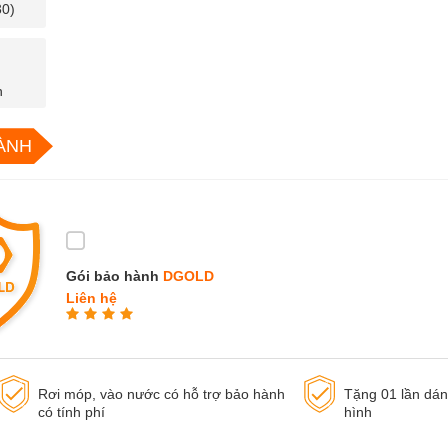
30)
n
ÀNH
Gói bảo hành
DGOLD
Liên hệ
Rơi móp, vào nước có hỗ trợ bảo hành
Tặng 01 lần dá
có tính phí
hình