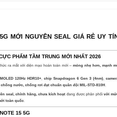
 5G MỚI NGUYÊN SEAL GIÁ RẺ UY TÍ
 CỰC PHẨM TẦM TRUNG MỚI NHẤT 2026
thức ra mắt với diện mạo hoàn toàn mới –
mỏng nhẹ hơn, mạnh m
AMOLED 120Hz HDR10+
,
chip Snapdragon 6 Gen 3 (4nm)
,
camer
g
chống nước, chống rơi đạt chuẩn quân đội MIL-STD-810H
.
ên seal, chính hãng, chưa kích hoạt
đang được phân phối
với mứ
mới toàn quốc
.
 NOTE 15 5G