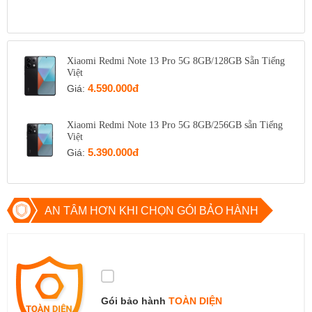
0971699701
Xem bản đồ
Còn hàng
Đặt giữ hàng
Xiaomi Redmi Note 13 Pro 5G 8GB/128GB Sẵn Tiếng
Việt
4.590.000đ
Giá:
Xiaomi Redmi Note 13 Pro 5G 8GB/256GB sẵn Tiếng
Việt
5.390.000đ
Giá:
AN TÂM HƠN KHI CHỌN GÓI BẢO HÀNH
Gói bảo hành
TOÀN DIỆN