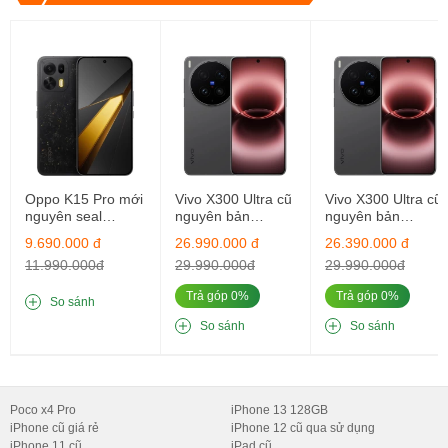
Oppo K15 Pro mới
Vivo X300 Ultra cũ
Vivo X300 Ultra cũ
nguyên seal
nguyên bản
nguyên bản
12GB/256GB
16GB/512GB
12GB/512GB
9.690.000 đ
26.990.000 đ
26.390.000 đ
11.990.000đ
29.990.000đ
29.990.000đ
Trả góp 0%
Trả góp 0%
So sánh
So sánh
So sánh
Poco x4 Pro
iPhone 13 128GB
iPhone cũ giá rẻ
iPhone 12 cũ qua sử dụng
iPhone 11 cũ
iPad cũ