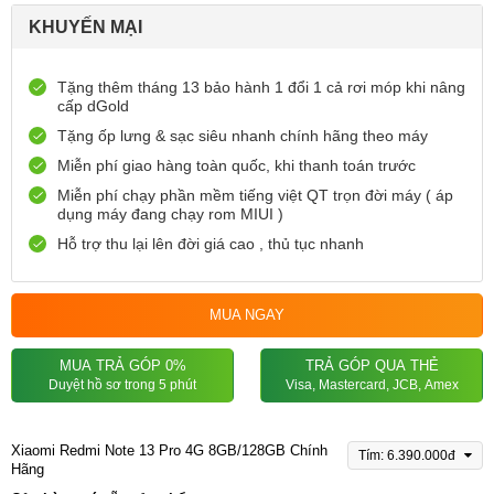
KHUYẾN MẠI
Tặng thêm tháng 13 bảo hành 1 đổi 1 cả rơi móp khi nâng
cấp dGold
Tặng ốp lưng & sạc siêu nhanh chính hãng theo máy
Miễn phí giao hàng toàn quốc, khi thanh toán trước
Miễn phí chạy phần mềm tiếng việt QT trọn đời máy ( áp
dụng máy đang chạy rom MIUI )
Hỗ trợ thu lại lên đời giá cao , thủ tục nhanh
MUA NGAY
MUA TRẢ GÓP 0%
TRẢ GÓP QUA THẺ
Duyệt hồ sơ trong 5 phút
Visa, Mastercard, JCB, Amex
Xiaomi Redmi Note 13 Pro 4G 8GB/128GB Chính
Tím: 6.390.000đ
Hãng