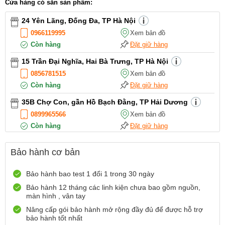
Cửa hàng có sẵn sản phẩm:
24 Yên Lãng, Đống Đa, TP Hà Nội
0966119995
Xem bản đồ
Còn hàng
Đặt giữ hàng
15 Trần Đại Nghĩa, Hai Bà Trưng, TP Hà Nội
0856781515
Xem bản đồ
Còn hàng
Đặt giữ hàng
35B Chợ Con, gần Hồ Bạch Đằng, TP Hải Dương
0899965566
Xem bản đồ
Còn hàng
Đặt giữ hàng
12 Điện Biên Phủ, TP Hải Phòng
Bảo hành cơ bản
0916551212
Xem bản đồ
Còn hàng
Đặt giữ hàng
Bảo hành bao test 1 đổi 1 trong 30 ngày
Số 72 Trần Thành Ngọ,TP Hải Phòng
Bảo hành 12 tháng các linh kiện chưa bao gồm nguồn,
màn hình , vân tay
0888667272
Xem bản đồ
Còn hàng
Đặt giữ hàng
Nâng cấp gói bảo hành mở rộng đầy đủ để được hỗ trợ
bảo hành tốt nhất
699 Lê Hồng Phong , Quận 10, TP Hồ Chí Minh