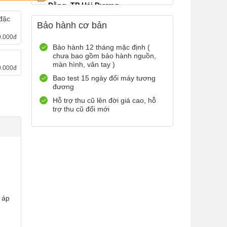
Đằng, TP Hải Dương
0899965566
Xem bản đồ
đặc
Bảo hành cơ bản
Còn hàng
Đặt giữ hàng
0.000đ
12 Điện Biên Phủ, TP Hải
Bảo hành 12 tháng mặc định (
chưa bao gồm bảo hành nguồn,
Phòng
g
màn hình, vân tay )
0.000đ
0916551212
Xem bản đồ
Bao test 15 ngày đổi máy tương
Còn hàng
Đặt giữ hàng
đương
Số 72 Trần Thành Ngọ,TP Hải
Hỗ trợ thu cũ lên đời giá cao, hỗ
Phòng
trợ thu cũ đổi mới
0888667272
Xem bản đồ
Còn hàng
Đặt giữ hàng
699 Lê Hồng Phong , Quận 10,
TP Hồ Chí Minh
0971699701
Xem bản đồ
Còn hàng
Đặt giữ hàng
 áp