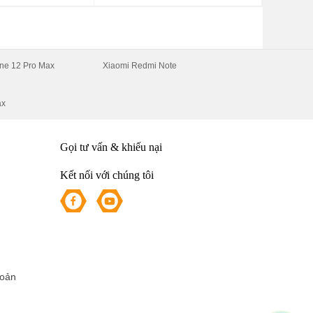
u
ne 12 Pro Max
Xiaomi Redmi Note
n
p
ax
Gọi tư vấn & khiếu nại
g
à
Kết nối với chúng tôi
hoản