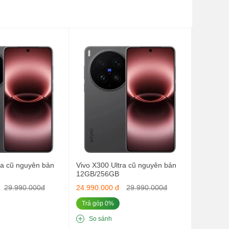
g
g
,
c
ra cũ nguyên bản
Vivo X300 Ultra cũ nguyên bản
y
12GB/256GB
29.990.000đ
24.990.000 đ
29.990.000đ
Trả góp 0%
à
So sánh
n