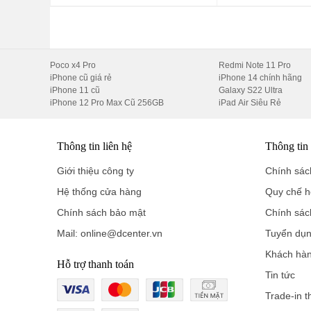
khai thác tối đa khả năng của thiết bị.
Kết Luận
Xiaomi 15 không chỉ là một chiếc smartphone, mà còn là 
Poco x4 Pro
Redmi Note 11 Pro
năng vượt trội, camera xuất sắc và màn hình đỉnh cao, n
iPhone cũ giá rẻ
iPhone 14 chính hãng
iPhone 11 cũ
là người yêu thích chụp ảnh, game thủ hay đơn giản ch
Galaxy S22 Ultra
iPhone 12 Pro Max Cũ 256GB
iPad Air Siêu Rẻ
ứng đầy đủ.
Mua Sắm Tại Di Động Thông Minh
Thông tin liên hệ
Thông tin
Bạn có thể mua Xiaomi 15 tại
Di Động Thông Minh
vớ
Thông Minh không chỉ cam kết mang đến giá cả cạnh 
Giới thiệu công ty
Chính sách
chuyên nghiệp. Hãy truy cập vào trang web của họ để tì
Hệ thống cửa hàng
Quy chế h
Chính sách bảo mật
Chính sác
Mail: online@dcenter.vn
Tuyển dụ
Khách hà
Hỗ trợ thanh toán
Tin tức
Trade-in t