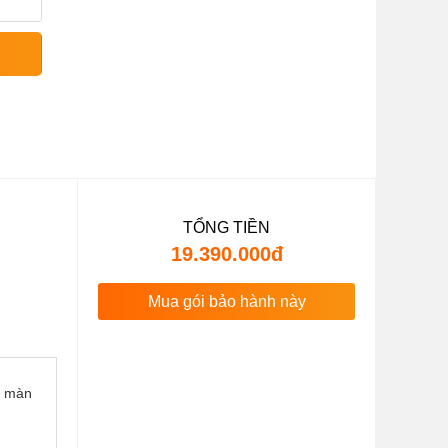
TỔNG TIỀN
19.390.000đ
Mua gói bảo hành này
n màn