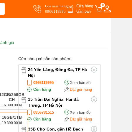
0
Gọi mua hàng
Cửa hàng
0966119995
Gần bạn
ánh giá
Cửa hàng có sẵn sản phẩm:
24 Yên Lãng, Đống Đa, TP Hà
Nội
0966119995
Xem bản đồ
Còn hàng
Đặt giữ hàng
12GB/256GB
15 Trần Đại Nghĩa, Hai Bà
CH
Trưng, TP Hà Nội
16.390.000đ
0856781515
Xem bản đồ
16GB/1TB
Còn hàng
Đặt giữ hàng
19.390.000đ
35B Chợ Con, gần Hồ Bạch