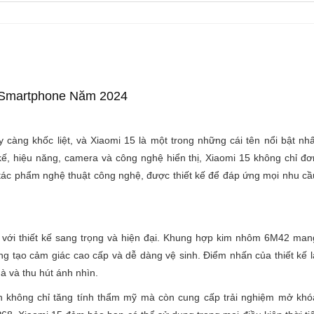
m Smartphone Năm 2024
 càng khốc liệt, và Xiaomi 15 là một trong những cái tên nổi bật nhấ
 kế, hiệu năng, camera và công nghệ hiển thị, Xiaomi 15 không chỉ đơ
t tác phẩm nghệ thuật công nghệ, được thiết kế để đáp ứng mọi nhu cầ
 với thiết kế sang trọng và hiện đại. Khung hợp kim nhôm 6M42 man
ng tạo cảm giác cao cấp và dễ dàng vệ sinh. Điểm nhấn của thiết kế l
 và thu hút ánh nhìn.
h không chỉ tăng tính thẩm mỹ mà còn cung cấp trải nghiệm mở khó