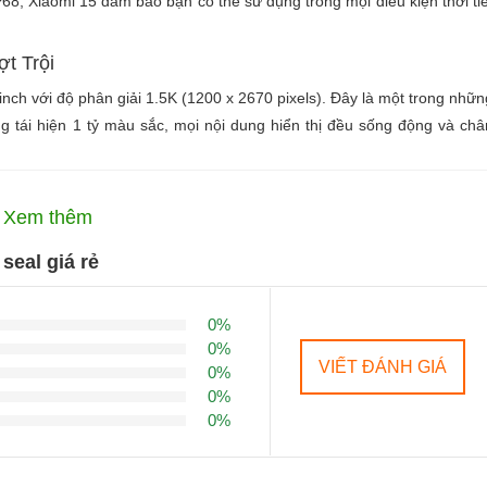
8, Xiaomi 15 đảm bảo bạn có thể sử dụng trong mọi điều kiện thời tiế
t Trội
ch với độ phân giải 1.5K (1200 x 2670 pixels). Đây là một trong nhữn
ng tái hiện 1 tỷ màu sắc, mọi nội dung hiển thị đều sống động và châ
 mượt mà hơn bao giờ hết, đặc biệt khi chơi game hay cuộn trang. Đ
Xem thêm
 mái ngay cả dưới ánh nắng mặt trời gay gắt. Công nghệ Dolby Vision v
ng đến trải nghiệm giải trí tuyệt vời.
eal giá rẻ
y trình sản xuất 3nm, Xiaomi 15 mang lại hiệu năng mạnh mẽ và tiế
0%
p cao 4.32 GHz và 6 nhân xung nhịp thấp 3.53 GHz giúp máy xử lý mượ
0%
VIẾT ĐÁNH GIÁ
0%
0%
g với bộ nhớ trong từ 256GB đến 1TB UFS 4.0, cho phép người dùn
0%
hậm. Khả năng đa nhiệm cực tốt giúp bạn có thể mở nhiều ứng dụng cùn