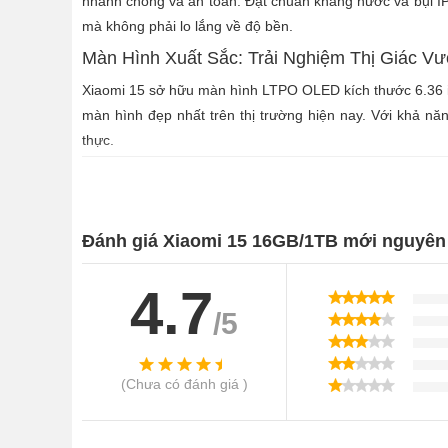
nhanh chóng và an toàn. Đạt chuẩn kháng nước và bụi IP6
mà không phải lo lắng về độ bền.
Màn Hình Xuất Sắc: Trải Nghiệm Thị Giác Vượ
Xiaomi 15 sở hữu màn hình LTPO OLED kích thước 6.36 in
màn hình đẹp nhất trên thị trường hiện nay. Với khả nă
thực.
Tần số quét 120Hz giúp mọi thao tác vuốt chạm trở nên
sáng tối đa lên tới 3200 nits cho phép bạn sử dụng thoải
HDR10+ không chỉ nâng cao chất lượng hình ảnh mà còn ma
Đánh giá Xiaomi 15 16GB/1TB mới nguyên s
Hiệu Năng Mạnh Mẽ: Xử Lý Mọi Nhiệm Vụ
4.7
Được trang bị chip Qualcomm Snapdragon 8 Elite với qu
kiệm năng lượng. Chip xử lý 8 nhân với 2 nhân xung nhị
/5
mà mọi tác vụ, từ game nặng đến đa nhiệm.
Xiaomi 15 có tùy chọn RAM 12GB và 16GB LPDDR5X, cùn
(Chưa có đánh giá )
thoải mái lưu trữ dữ liệu và ứng dụng mà không lo bị c
lúc mà không gặp khó khăn.