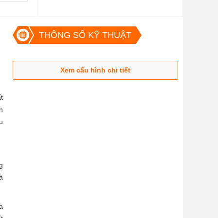
THÔNG SỐ KỸ THUẬT
Xem cấu hình chi tiết
t
n
u
g
à
a