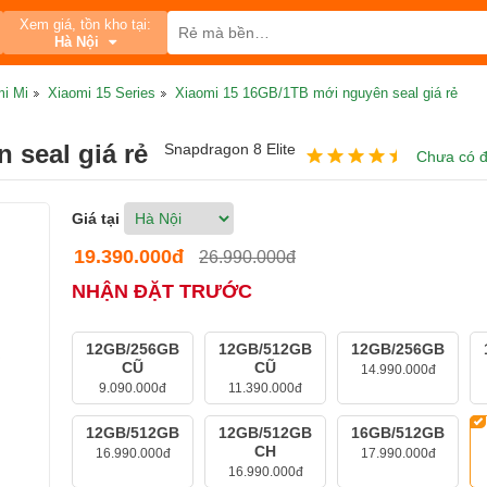
Xem giá, tồn kho tại:
Hà Nội
mi Mi
Xiaomi 15 Series
Xiaomi 15 16GB/1TB mới nguyên seal giá rẻ
 seal giá rẻ
Snapdragon 8 Elite
Chưa có đ
Giá tại
19.390.000đ
26.990.000đ
NHẬN ĐẶT TRƯỚC
12GB/256GB
12GB/512GB
12GB/256GB
CŨ
CŨ
14.990.000đ
9.090.000đ
11.390.000đ
12GB/512GB
12GB/512GB
16GB/512GB
CH
16.990.000đ
17.990.000đ
16.990.000đ