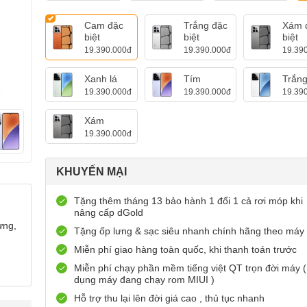
Cam đặc
Trắng đặc
Xám 
biệt
biệt
biệt
19.390.000đ
19.390.000đ
19.39
Xanh lá
Tím
Trắn
19.390.000đ
19.390.000đ
19.39
Xám
19.390.000đ
KHUYẾN MẠI
Tặng thêm tháng 13 bảo hành 1 đổi 1 cả rơi móp khi
nâng cấp dGold
ưng,
Tặng ốp lưng & sạc siêu nhanh chính hãng theo máy
Miễn phí giao hàng toàn quốc, khi thanh toán trước
Miễn phí chạy phần mềm tiếng việt QT trọn đời máy (
dụng máy đang chạy rom MIUI )
Hỗ trợ thu lại lên đời giá cao , thủ tục nhanh