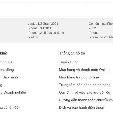
một bước tiến lớn trong công nghệ di động. Với thiết kế tinh tế, hiệ
Laptop LG Gram 2021
Có nên mua iPho
ó chắc chắn sẽ làm hài lòng cả những người dùng khó tính nhất. Dù bạ
iPhone 13 128GB
2022
ỉ muốn một thiết bị mạnh mẽ để sử dụng hàng ngày, Xiaomi 15 đều đá
iPhone 12 cũ qua sử dụng
iPhone
iPad cũ
iPhone 14 Pro M
 khác
Thông tin hỗ trợ
i giá tốt nhất trên thị trường và dịch vụ bảo hành chuẩn chỉ. Di Độn
tranh mà còn đảm bảo bạn nhận được dịch vụ khách hàng tận tâm v
 đổi trả
Tuyển Dụng
m hiểu thêm và đặt hàng ngay hôm nay!
oạt động
Mua hàng và thanh toán Online
h Bảo hành
Mua hàng trả góp Online
ng
Trung tâm bảo hành chính hãng
ng Doanh nghiệp
Quy định về việc sao lưu dữ liệu
Hướng dẫn thanh toán chuyển k
hu cũ lên đời
Dịch vụ bảo hành điện thoại