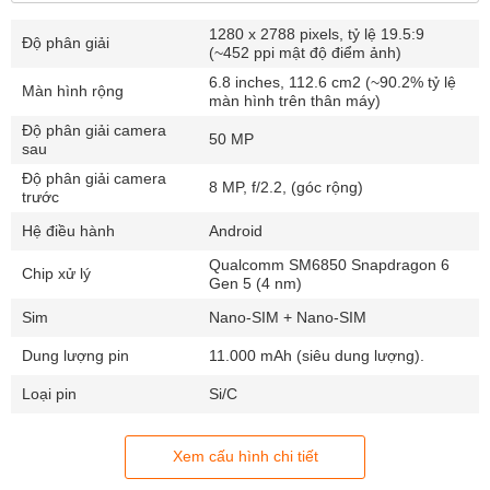
1280 x 2788 pixels, tỷ lệ 19.5:9
Độ phân giải
(~452 ppi mật độ điểm ảnh)
6.8 inches, 112.6 cm2 (~90.2% tỷ lệ
Màn hình rộng
màn hình trên thân máy)
Độ phân giải camera
50 MP
sau
Độ phân giải camera
8 MP, f/2.2, (góc rộng)
trước
Hệ điều hành
Android
Qualcomm SM6850 Snapdragon 6
Chip xử lý
Gen 5 (4 nm)
Sim
Nano-SIM + Nano-SIM
Dung lượng pin
11.000 mAh (siêu dung lượng).
Loại pin
Si/C
Xem cấu hình chi tiết