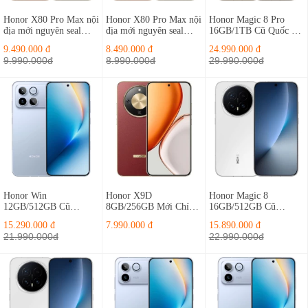
Honor X80 Pro Max nội
Honor X80 Pro Max nội
Honor Magic 8 Pro
địa mới nguyên seal
địa mới nguyên seal
16GB/1TB Cũ Quốc Tế
8GB/256GB
8GB/128GB
Fullbox
9.490.000 đ
8.490.000 đ
24.990.000 đ
9.990.000đ
8.990.000đ
29.990.000đ
Honor Win
Honor X9D
Honor Magic 8
12GB/512GB Cũ
8GB/256GB Mới Chính
16GB/512GB Cũ
Fullbox Nguyên Bản
Hãng
Fullbox Nguyên Bản
15.290.000 đ
7.990.000 đ
15.890.000 đ
21.990.000đ
22.990.000đ