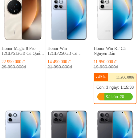
Honor Magic 8 Pro
Honor Win
Honor Win RT Cũ
12GB/512GB Cũ Quốc
12GB/256GB Cũ
Nguyên Bản
Tế Fullbox
Fullbox Nguyên Bản
22.990.000 đ
14.490.000 đ
11.950.000 đ
29.990.000đ
21.990.000đ
19.990.000đ
- 40 %
11.950.000
đ
Còn:
3
ngày
: 1:15:38
Đã bán: 20