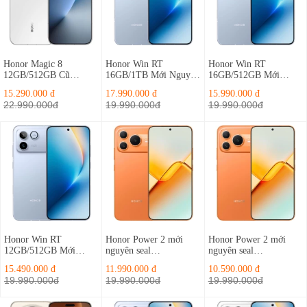
Honor Magic 8
Honor Win RT
Honor Win RT
12GB/512GB Cũ
16GB/1TB Mới Nguyên
16GB/512GB Mới
Fullbox Nguyên Bản
Seal
Nguyên Seal
15.290.000 đ
17.990.000 đ
15.990.000 đ
22.990.000đ
19.990.000đ
19.990.000đ
Honor Win RT
Honor Power 2 mới
Honor Power 2 mới
12GB/512GB Mới
nguyên seal
nguyên seal
Nguyên Seal
12GB/512GB
12GB/256GB
15.490.000 đ
11.990.000 đ
10.590.000 đ
19.990.000đ
19.990.000đ
19.990.000đ