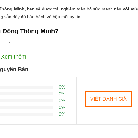
 Thông Minh
, bạn sẽ được trải nghiệm toàn bộ sức mạnh này
với mứ
g vẫn đầy đủ bảo hành và hậu mãi uy tín.
 Di Động Thông Minh?
ư mới
7 – 99%
Xem thêm
Nguyên Bản
áy mới
0%
ồng
0%
VIẾT ĐÁNH GIÁ
0%
0%
0%
TB
với mức giá cực hợp lý
nghiệp