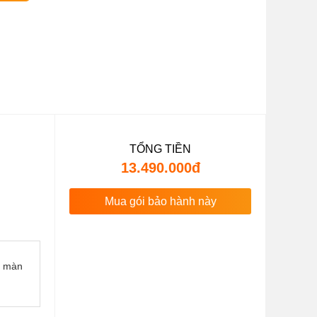
TỔNG TIỀN
13.490.000đ
Mua gói bảo hành này
n màn