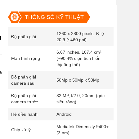
THÔNG SỐ KỸ THUẬT
1260 x 2800 pixels, tỷ lệ
u
Độ phân giải
20:9 (~460 ppi)
6.67 inches, 107.4 cm²
Màn hình rộng
(~90.4% diện tích hiển
thị/tổng thể)
a
Độ phân giải
50Mp x 50Mp x 50Mp
camera sau
Độ phân giải
32 MP, f/2.0, 20mm (góc
camera trước
siêu rộng)
Hệ điều hành
Android
Mediatek Dimensity 9400+
Chip xử lý
(3 nm)