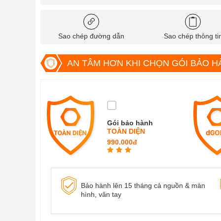
Sao chép đường dẫn
Sao chép thông ti
AN TÂM HƠN KHI CHỌN GÓI BẢO H
Gói bảo hành
TOÀN DIỆN
990.000đ
Bảo hành lên 15 tháng cả nguồn & màn
hình, vân tay