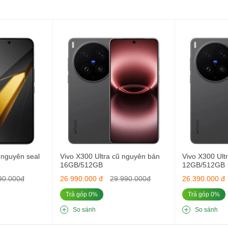
g
Giá cũ, chất lượng không cũ
n IP69
 mặt kính, siêu mỏng chỉ 8mm
nguyên seal
Vivo X300 Ultra cũ nguyên bản
Vivo X300 Ult
16GB/512GB
12GB/512GB
90.000đ
26.990.000 đ
29.990.000đ
26.390.000 đ
ời gian
Trả góp 0%
Trả góp 0%
m giác cao cấp khi cầm trên tay
, không thua kém flagship cao cấp.
So sánh
So sánh