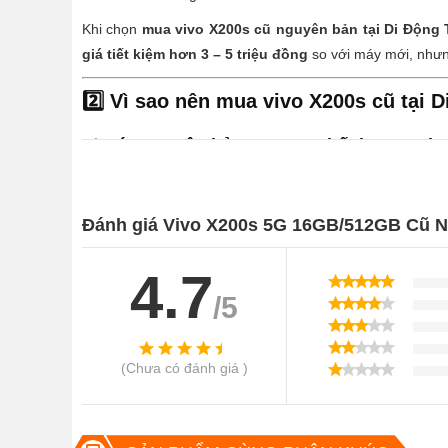
Khi chọn
mua vivo X200s cũ nguyên bản tại Di Động
giá tiết kiệm hơn 3 – 5 triệu đồng
so với máy mới, nhưn
2️⃣ Vì sao nên mua vivo X200s cũ tại
✅
Máy nguyên bản 100% – Chất lượng nh
Không sửa chữa, không dựng,
ngoại hình đẹp từ 9
Kiểm tra kỹ 32 bước trước khi đến tay khách hàng
Đánh giá Vivo X200s 5G 16GB/512GB Cũ 
Pin còn từ
90% trở lên
, đảm bảo trải nghiệm như m
4.7
????
Giá rẻ hơn hàng mới từ 3 – 5 triệu đ
/5
Giá chỉ từ
9.9 – 10.9 triệu
, tùy dung lượng
(Chưa có đánh giá )
Có thể chọn bản
RAM 16GB – ROM 512GB hoặc 1
????
Bảo hành rõ ràng – Hậu mãi chuyên 