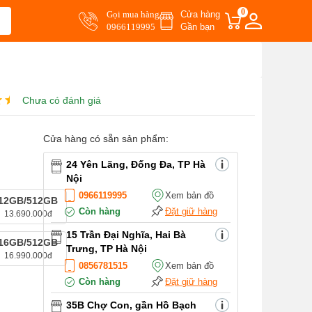
0
Gọi mua hàng
Cửa hàng
0966119995
Gần bạn
Chưa có đánh giá
Cửa hàng có sẵn sản phẩm:
24 Yên Lãng, Đống Đa, TP Hà
Nội
0966119995
Xem bản đồ
12GB/512GB
Còn hàng
Đặt giữ hàng
13.690.000đ
15 Trần Đại Nghĩa, Hai Bà
16GB/512GB
Trưng, TP Hà Nội
16.990.000đ
0856781515
Xem bản đồ
Còn hàng
Đặt giữ hàng
35B Chợ Con, gần Hồ Bạch