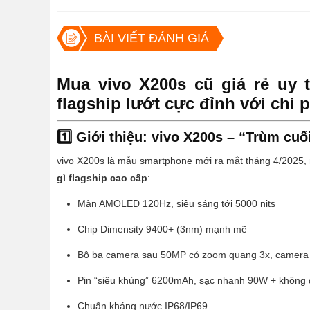
BÀI VIẾT ĐÁNH GIÁ
Mua vivo X200s cũ giá rẻ uy 
flagship lướt cực đỉnh với chi p
1️⃣ Giới thiệu: vivo X200s – “Trùm cuố
vivo X200s là mẫu smartphone mới ra mắt tháng 4/2025,
gì flagship cao cấp
:
Màn AMOLED 120Hz, siêu sáng tới 5000 nits
Chip Dimensity 9400+ (3nm) mạnh mẽ
Bộ ba camera sau 50MP có zoom quang 3x, camera s
Pin “siêu khủng” 6200mAh, sạc nhanh 90W + không
Chuẩn kháng nước IP68/IP69