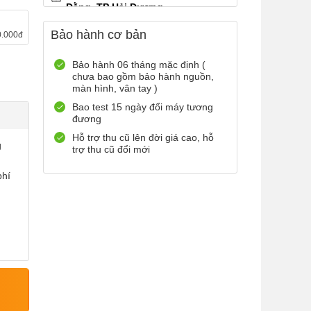
Đằng, TP Hải Dương
0899965566
Xem bản đồ
Bảo hành cơ bản
0.000đ
Còn hàng
Đặt giữ hàng
12 Điện Biên Phủ, TP Hải
Bảo hành 06 tháng mặc định (
chưa bao gồm bảo hành nguồn,
Phòng
màn hình, vân tay )
0916551212
Xem bản đồ
Bao test 15 ngày đổi máy tương
Còn hàng
Đặt giữ hàng
đương
Số 72 Trần Thành Ngọ,TP Hải
Hỗ trợ thu cũ lên đời giá cao, hỗ
g
Phòng
trợ thu cũ đổi mới
0888667272
Xem bản đồ
phí
Còn hàng
Đặt giữ hàng
699 Lê Hồng Phong , Quận 10,
TP Hồ Chí Minh
0971699701
Xem bản đồ
Còn hàng
Đặt giữ hàng