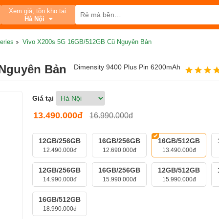
Xem giá, tồn kho tại:
Hà Nội
eries
Vivo X200s 5G 16GB/512GB Cũ Nguyên Bản
 Nguyên Bản
Dimensity 9400 Plus Pin 6200mAh
Giá tại
13.490.000đ
16.990.000đ
12GB/256GB
16GB/256GB
16GB/512GB
12.490.000đ
12.690.000đ
13.490.000đ
12GB/256GB
16GB/256GB
12GB/512GB
14.990.000đ
15.990.000đ
15.990.000đ
16GB/512GB
18.990.000đ