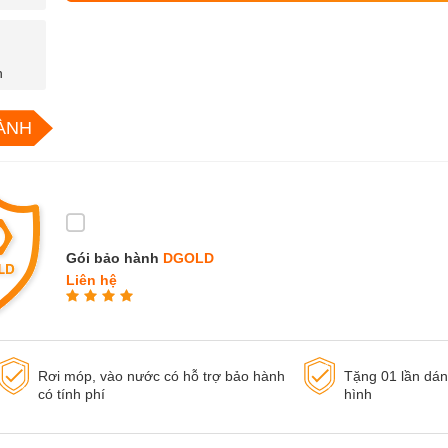
n
ÀNH
Gói bảo hành
DGOLD
Liên hệ
Rơi móp, vào nước có hỗ trợ bảo hành
Tặng 01 lần dá
có tính phí
hình