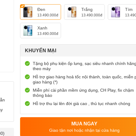
Đen
Trắng
Tím
13.490.000đ
13.490.000đ
13.49
Xanh
13.490.000đ
KHUYẾN MẠI
Tặng bộ phụ kiện ốp lưng, sạc siêu nhanh chính hãn
theo máy
Hỗ trợ giao hàng hoả tốc nội thành, toàn quốc, miễn 
giao hàng (*)
Miễn phí cài phần mềm ứng dụng, CH Play, fix chậm
thông báo
dẫn
Hỗ trợ thu lại lên đời giá cao , thủ tục nhanh chóng
ày
MUA NGAY
Giao tận nơi hoặc nhận tại cửa hàng
30)