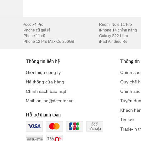
????
Màn hình AMOLED 5000 nits – Cực s
6.67", độ phân giải 1260 x 2800 (460ppi), HDR10+, 
Poco x4 Pro
Redmi Note 11 Pro
Tần số quét 120Hz – siêu mượt
iPhone cũ giá rẻ
iPhone 14 chính hãng
iPhone 11 cũ
Galaxy S22 Ultra
Độ sáng tối đa:
5000 nits
– hiển thị tốt kể cả dưới n
iPhone 12 Pro Max Cũ 256GB
iPad Air Siêu Rẻ
????
Trải nghiệm thực tế:
Không điểm chết, không á
xem phim, game, chỉnh ảnh.
Thông tin liên hệ
Thông tin
Giới thiệu công ty
Chính sách
????
Hiệu năng: Dimensity 9400+ – Vẫn m
Hệ thống cửa hàng
Quy chế h
Chipset mạnh nhất của MediaTek (3nm)
Chính sách bảo mật
Chính sác
RAM 12GB hoặc 16GB – ROM từ 256GB đến 1TB (c
Mail: online@dcenter.vn
Tuyển dụ
Khách hà
GPU Immortalis-G925 – tối ưu cả gaming và AI
Hỗ trợ thanh toán
Tin tức
????
Dù là máy cũ, hiệu năng vẫn đủ mạnh để chiến mượ
Trade-in t
????
Camera Zeiss 3 ống kính – Quay 4K c