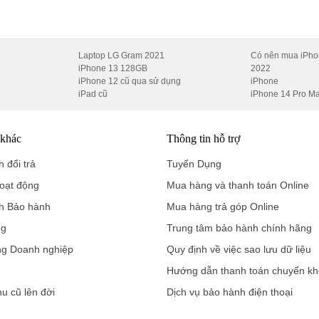
áng, cực mượt
HDR Vivid
Laptop LG Gram 2021
Có nên mua iPho
iPhone 13 128GB
2022
iPhone 12 cũ qua sử dụng
iPhone
ắng gắt
iPad cũ
iPhone 14 Pro M
m màu –
màn hình đẹp như máy mới
. Xứng đáng với người dùng cầ
 khác
Thông tin hỗ trợ
 đổi trả
Tuyển Dụng
ạnh mẽ kể cả khi đã qua sử dụng
oạt động
Mua hàng và thanh toán Online
h Bảo hành
Mua hàng trả góp Online
huẩn UFS 4.1)
ng
Trung tâm bảo hành chính hãng
ng Doanh nghiệp
Quy định về việc sao lưu dữ liệu
Hướng dẫn thanh toán chuyển k
t Liên Quân, Genshin, xử lý video, đa nhiệm mượt mà
.
hu cũ lên đời
Dịch vụ bảo hành điện thoại
ả trước và sau