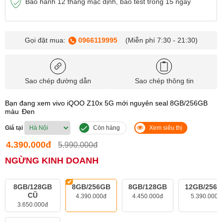
Bảo hành 12 tháng mặc định, bao test trong 15 ngày
Gọi đặt mua:
0966119995
(Miễn phí 7:30 - 21:30)
Sao chép đường dẫn
Sao chép thông tin
Bạn đang xem vivo iQOO Z10x 5G mới nguyên seal 8GB/256GB
màu
Đen
Giá tại
Còn hàng
Xem siêu thị
4.390.000đ
5.990.000đ
NGỪNG KINH DOANH
8GB/128GB
8GB/256GB
8GB/128GB
12GB/256
CŨ
4.390.000đ
4.450.000đ
5.390.000đ
3.650.000đ