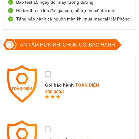
Bao test 15 ngày đổi máy tương đương
0888667272
Xem bản đồ
Còn hàng
Đặt giữ hàng
Hỗ trợ thu cũ lên đời giá cao, hỗ trợ thu cũ đổi mới
Tặng bảo hành cả nguồn màn khi mua máy tại Hải Phòng
699 Lê Hồng Phong , Quận 10, TP Hồ Chí Minh
0971699701
Xem bản đồ
Còn hàng
Đặt giữ hàng
AN TÂM HƠN KHI CHỌN GÓI BẢO HÀNH
Gói bảo hành
TOÀN DIỆN
390.000đ