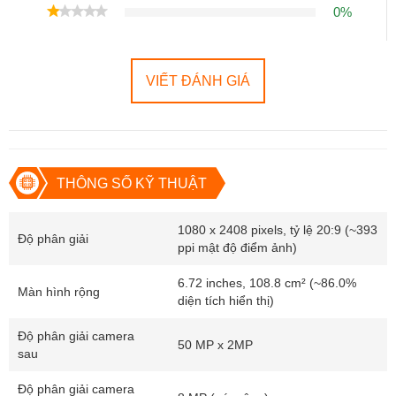
Hỗ trợ trả góp 0% lãi suất
0%
????
Bảo hành vượt trội
VIẾT ĐÁNH GIÁ
Bảo hành nguồn, màn hình, vân tay hoặc FaceID mặc
định 12 tháng
Đổi mới miễn phí trong
15 ngày đầu
nếu lỗi phần cứng
????
Thu cũ đổi mới – Giao lưu máy dễ dàng
THÔNG SỐ KỸ THUẬT
Thu tất cả các dòng máy, kể cả máy lỗi nhẹ
1080 x 2408 pixels, tỷ lệ 20:9 (~393
Độ phân giải
Giá thu vào cao nhất thị trường, hỗ trợ lên đời dễ dàng
ppi mật độ điểm ảnh)
????
Giao hàng nhanh – Test máy trước thanh
6.72 inches, 108.8 cm² (~86.0%
Màn hình rộng
toán
diện tích hiển thị)
Ship nội thành Hà Nội, TP.HCM, Hải Phòng chỉ từ 1–2 giờ
Độ phân giải camera
50 MP x 2MP
sau
Ship toàn quốc, kiểm tra máy thoải mái trước khi nhận
Độ phân giải camera