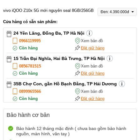
vivo iQOO Z10x 5G mới nguyên seal 8GB/256GB
Đen: 4.390.000đ
Cửa hàng có sẵn sản phẩm:
24 Yên Lãng, Đống Đa, TP Hà Nội
0966119995
Xem bản đồ
Còn hàng
Đặt giữ hàng
15 Trần Đại Nghĩa, Hai Bà Trưng, TP Hà Nội
0856781515
Xem bản đồ
Còn hàng
Đặt giữ hàng
35B Chợ Con, gần Hồ Bạch Đằng, TP Hải Dương
0899965566
Xem bản đồ
Còn hàng
Đặt giữ hàng
12 Điện Biên Phủ, TP Hải Phòng
Bảo hành cơ bản
0916551212
Xem bản đồ
Còn hàng
Đặt giữ hàng
Bảo hành 12 tháng mặc định ( chưa bao gồm bảo hành
nguồn, màn hình, vân tay )
Số 72 Trần Thành Ngọ,TP Hải Phòng