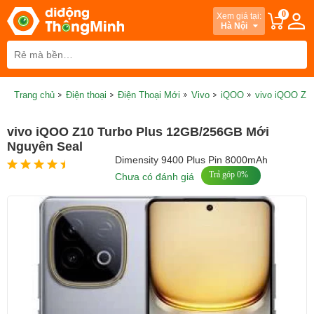
0
Xem giá tại:
Hà Nội
Trang chủ
Điện thoại
Điện Thoại Mới
Vivo
iQOO
vivo iQOO Z1
vivo iQOO Z10 Turbo Plus 12GB/256GB Mới
Nguyên Seal
Dimensity 9400 Plus Pin 8000mAh
Trả góp 0%
Chưa có đánh giá