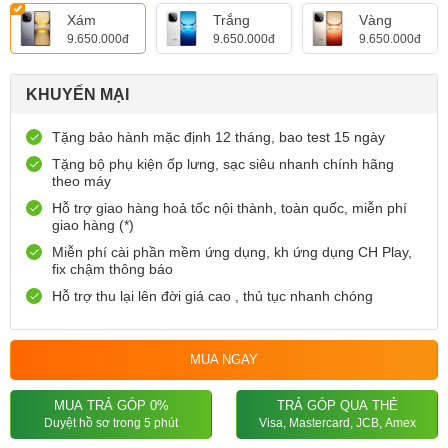
Xám
Trắng
Vàng
9.650.000đ
9.650.000đ
9.650.000đ
KHUYẾN MẠI
Tặng bảo hành mặc định 12 tháng, bao test 15 ngày
Tặng bộ phụ kiện ốp lưng, sạc siêu nhanh chính hãng
theo máy
Hỗ trợ giao hàng hoả tốc nội thành, toàn quốc, miễn phí
giao hàng (*)
Miễn phí cài phần mềm ứng dụng, kh ứng dụng CH Play,
fix chậm thông báo
Hỗ trợ thu lại lên đời giá cao , thủ tục nhanh chóng
Tặng bảo hành cả nguồn màn 12 tháng tại chi nhánh Hải
Phòng
MUA NGAY
MUA TRẢ GÓP 0%
TRẢ GÓP QUA THẺ
Duyệt hồ sơ trong 5 phút
Visa, Mastercard, JCB, Amex