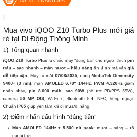
BÀI VIẾT ĐÁNH GIÁ
Mua vivo iQOO Z10 Turbo Plus mới giá
rẻ tại Di Động Thông Minh
1) Tổng quan nhanh
iQOO Z10 Turbo Plus
là chiếc máy “đúng bài” cho người thích
pin
trâu – sạc nhanh – màn mượt – hiệu năng ổn định
mà vẫn
giá
dễ tiếp cận
. Máy ra mắt
07/08/2025
, dùng
MediaTek Dimensity
9400+ (3 nm)
, màn
AMOLED 6.78" 144Hz
,
PWM 4.320Hz
giảm
nhấp nháy,
pin 8.000 mAh
,
sạc 90W
(hỗ trợ PD/PPS 55W),
camera
50 MP OIS
, Wi-Fi 7, Bluetooth 5.4, NFC, hồng ngoại.
Chuẩn
IP65
giúp yên tâm khi đi mưa/đi nắng.
2) Điểm nhấn cấu hình “đáng tiền”
Màn AMOLED 144Hz + 5.500 nit peak
: mượt – sáng – rõ
ngoài trời.