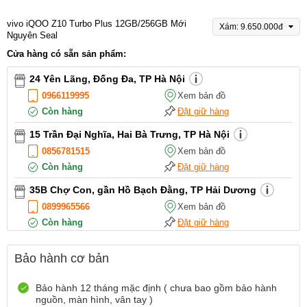
vivo iQOO Z10 Turbo Plus 12GB/256GB Mới
Xám: 9.650.000đ
Nguyên Seal
Cửa hàng có sẵn sản phẩm:
24 Yên Lãng, Đống Đa, TP Hà Nội
0966119995
Xem bản đồ
Còn hàng
Đặt giữ hàng
15 Trần Đại Nghĩa, Hai Bà Trưng, TP Hà Nội
0856781515
Xem bản đồ
Còn hàng
Đặt giữ hàng
35B Chợ Con, gần Hồ Bạch Đằng, TP Hải Dương
0899965566
Xem bản đồ
Còn hàng
Đặt giữ hàng
12 Điện Biên Phủ, TP Hải Phòng
Bảo hành cơ bản
0916551212
Xem bản đồ
Còn hàng
Đặt giữ hàng
Bảo hành 12 tháng mặc định ( chưa bao gồm bảo hành
nguồn, màn hình, vân tay )
Số 72 Trần Thành Ngọ,TP Hải Phòng