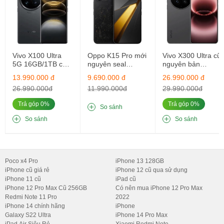
144Hz
thực sự tạo khác biệt khi cuộn feed, chơi game
FPS/MOBA.
5.500 nit peak
giúp giữ màu – giữ độ tương phản khi đứng
ngoài trời nắng.
Vivo X100 Ultra
Oppo K15 Pro mới
Vivo X300 Ultra cũ
5G 16GB/1TB cũ
nguyên seal
nguyên bản
PWM 4.320Hz
giảm nhấp nháy khi giảm độ sáng, phù hợp
nguyên bản
12GB/256GB
16GB/512GB
13.990.000 đ
9.690.000 đ
26.990.000 đ
người hay dùng máy ban đêm.
26.990.000đ
11.990.000đ
29.990.000đ
Kết luận
: Z10 Turbo Plus là “rạp chiếu mini” vừa mắt, vừa mượt
Trả góp 0%
Trả góp 0%
So sánh
trong tầm giá.
So sánh
So sánh
4.2. Hiệu năng: Dimensity 9400+ đủ “gánh” game
Nhân
X925 3.73 GHz
+ GPU Immortalis-G925 cho khung hình
Poco x4 Pro
iPhone 13 128GB
ổn định ở mức đồ hoạ cao với game eSports.
iPhone cũ giá rẻ
iPhone 12 cũ qua sử dụng
iPhone 11 cũ
iPad cũ
UFS 4.1
giúp tải map nhanh, chuyển app “tạch tạch”.
iPhone 12 Pro Max Cũ 256GB
Có nên mua iPhone 12 Pro Max
Redmi Note 11 Pro
2022
Kinh nghiệm tối ưu
:
iPhone 14 chính hãng
iPhone
Galaxy S22 Ultra
iPhone 14 Pro Max
Bật
Chế độ hiệu năng cao
trong OriginOS khi chơi game