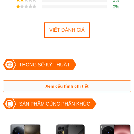
0%
Hạng mục
Chi tiết
0%
6.78" AMOLED, 144Hz, HDR, PWM 4.320Hz; 2.000 nit
Màn hình
(~453 ppi)
Dimensity 9400+ (3 nm); CPU 8 nhân (1×3.73 GHz Co
Hiệu năng
A720); GPU Immortalis-G925
VIẾT ĐÁNH GIÁ
RAM/ROM
12/16 GB + 256 GB; 12/16 GB + 512 GB; UFS 4.1; khôn
Camera sau
50 MP f/1.8 OIS (1/1.95", 0.8µm) + 8 MP ultrawide f/2.
Selfie
16 MP f/2.5, 1080p@30fps, gyro-EIS
Pin & sạc
8.000 mAh (Si/C Li-Ion); 90W có dây; 55W PD/PPS; sạ
Wi-Fi 802.11 a/b/g/n/ac/6/7 (dual-band), BT 5.4 (ap
Kết nối
2.0 OTG
THÔNG SỐ KỸ THUẬT
Định vị
GPS L1+L5, BDS, GALILEO E1+E5a+E5b, QZSS L1+L5
Kháng
IP65
bụi/nước
Bảo mật
Vân tay quang học dưới màn hình
Xem cấu hình chi tiết
Hệ điều
Android 15, OriginOS 5
hành
Màu sắc
Trắng, Xám, Vàng
SẢN PHẨM CÙNG PHÂN KHÚC
4) Phân tích trải nghiệm thực tế
4.1. Màn hình: mượt + sáng + đỡ mỏi mắt