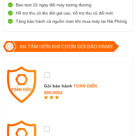
Bao test 15 ngày đổi máy tương đương
0888667272
Xem bản đồ
Còn hàng
Đặt giữ hàng
Hỗ trợ thu cũ lên đời giá cao, hỗ trợ thu cũ đổi mới
Tặng bảo hành cả nguồn màn khi mua máy tại Hải Phòng
699 Lê Hồng Phong , Quận 10, TP Hồ Chí Minh
0971699701
Xem bản đồ
Còn hàng
Đặt giữ hàng
AN TÂM HƠN KHI CHỌN GÓI BẢO HÀNH
Gói bảo hành
TOÀN DIỆN
890.000đ