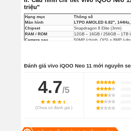
II. Cấu hình chi tiết vivo iQOO Neo 
triệu”
Hạng mục
Thông số
Màn hình
LTPO AMOLED 6.82", 144Hz,
Chipset
Snapdragon 8 Elite (3nm)
RAM / ROM
12GB – 16GB / 256GB – 1TB 
Camera sau
50MP (chính, OIS) + 8MP (ultr
Camera trước
16MP, quay 1080p@30fps
Pin
7500mAh – Sạc nhanh 100W
Kháng nước
IP68/IP69, chống rơi 1.2m
Âm thanh
Stereo kép, aptX Lossless
Đánh giá vivo iQOO Neo 11 mới nguyên s
Giá bán tại DĐTM
Từ
8.490.000đ
(nguyên seal, 
4.7
III. Thiết kế – Bền bỉ, sang trọng và đ
/5
vivo iQOO Neo 11 mang phong cách thiết kế
bền – đẹp –
Khung nhôm hợp kim
sang trọng, cứng cáp.
(Chưa có đánh giá )
Mặt lưng sợi thủy tinh hoặc da sinh học (eco-lea
Chống nước/bụi IP68/IP69
, vượt chuẩn so với các đ