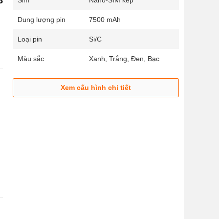
8
Sim
Nano-SIM kép
Dung lượng pin
7500 mAh
Loại pin
Si/C
Màu sắc
Xanh, Trắng, Đen, Bạc
Xem cấu hình chi tiết