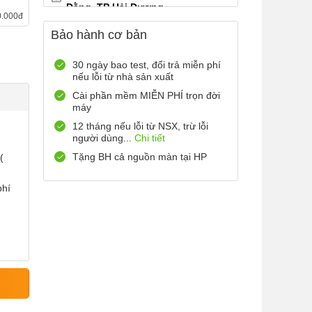
Đằng, TP Hải Dương
0.000đ
0899965566
Xem bản đồ
Bảo hành cơ bản
Còn hàng
Đặt giữ hàng
12 Điện Biên Phủ, TP Hải
30 ngày bao test, đổi trả miễn phí
nếu lỗi từ nhà sản xuất
Phòng
0916551212
Xem bản đồ
Cài phần mềm MIỄN PHÍ trọn đời
máy
Còn hàng
Đặt giữ hàng
12 tháng nếu lỗi từ NSX, trừ lỗi
Số 72 Trần Thành Ngọ,TP Hải
người dùng...
Chi tiết
Phòng
Tặng BH cả nguồn màn tại HP
(
0888667272
Xem bản đồ
Còn hàng
Đặt giữ hàng
phí
699 Lê Hồng Phong , Quận 10,
TP Hồ Chí Minh
0971699701
Xem bản đồ
Còn hàng
Đặt giữ hàng