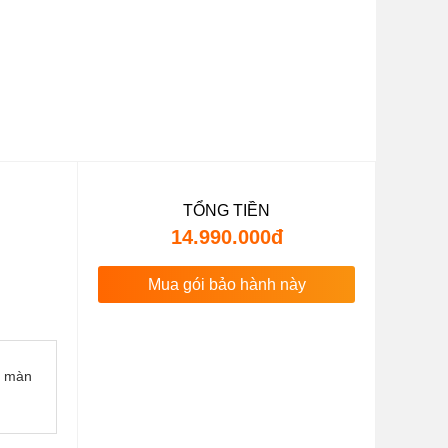
TỔNG TIỀN
14.990.000đ
Mua gói bảo hành này
n màn