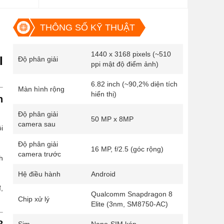
THÔNG SỐ KỸ THUẬT
1440 x 3168 pixels (~510
I
Độ phân giải
ppi mật độ điểm ảnh)
6.82 inch (~90,2% diện tích
Màn hình rộng
hiển thị)
n
Độ phân giải
50 MP x 8MP
camera sau
i
Độ phân giải
16 MP, f/2.5 (góc rộng)
camera trước
h
Hệ điều hành
Android
đ
,
Qualcomm Snapdragon 8
Chip xử lý
Elite (3nm, SM8750-AC)