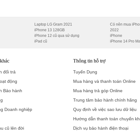
Laptop LG Gram 2021
Có nên mua iPho
ực nhanh.
iPhone 13 128GB
2022
iPhone 12 cũ qua sử dụng
iPhone
iPad cũ
iPhone 14 Pro M
 khác
Thông tin hỗ trợ
 đổi trả
Tuyển Dụng
oạt động
Mua hàng và thanh toán Online
h Bảo hành
Mua hàng trả góp Online
arging
– vừa sạc vừa chơi mà không nóng pin.
ng
Trung tâm bảo hành chính hãng
ợng hàng đầu
ng Doanh nghiệp
Quy định về việc sao lưu dữ liệu
 8MP
, nhưng mỗi ống kính đều được tinh chỉnh chuyên nghiệp:
Hướng dẫn thanh toán chuyển k
hu cũ lên đời
Dịch vụ bảo hành điện thoại
chi tiết.