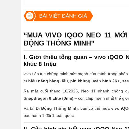
BÀI VIẾT ĐÁNH GIÁ
“MUA VIVO IQOO NEO 11 MỚI
ĐỘNG THÔNG MINH”
I. Giới thiệu tổng quan – vivo iQOO 
khúc 8 triệu
vivo tiếp tục chứng minh sức mạnh của mình trong phân 
tụ
hiệu năng hàng đầu, pin khủng, màn hình 2K+, sạ
Ra mắt cuối tháng 10/2025, Neo 11 nhanh chóng đ
Snapdragon 8 Elite (3nm)
– con chip mạnh nhất thế giới
Và tại
Di Động Thông Minh
, bạn có thể mua
vivo iQO
bảo hành 1 đổi 1 toàn quốc.