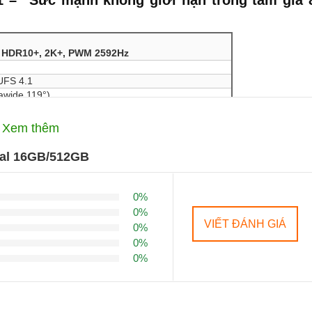
11 – “Sức mạnh không giới hạn trong tầm giá 
 HDR10+, 2K+, PWM 2592Hz
UFS 4.1
awide 119°)
Xem thêm
eal 16GB/512GB
chính hãng)
ầy đẳng cấp
0%
0%
 hiện đại
:
VIẾT ĐÁNH GIÁ
0%
0%
0%
ther)
, tạo cảm giác cầm chắc tay, chống bám vân.
ối thủ.