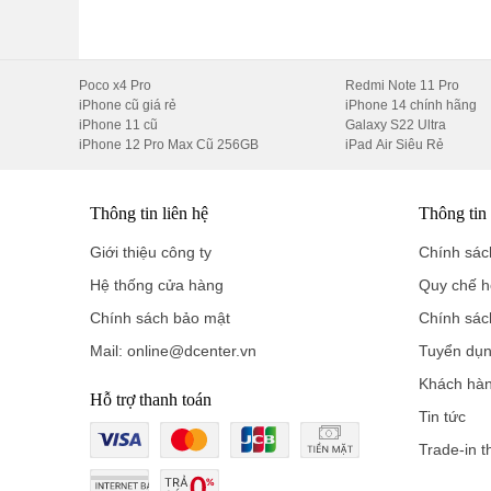
Kiến trúc CPU
Oryon V2 Phoenix
, tốc độ 4.32GHz.
GPU
Adreno 830
, hiệu suất đồ họa tăng 45%.
Poco x4 Pro
Redmi Note 11 Pro
RAM LPDDR5X
và
ROM UFS 4.1
– tốc độ ghi đọc c
iPhone cũ giá rẻ
iPhone 14 chính hãng
iPhone 11 cũ
Galaxy S22 Ultra
⚡ Test thực tế:
iPhone 12 Pro Max Cũ 256GB
iPad Air Siêu Rẻ
AnTuTu:
2.750.000 điểm
GeekBench:
9480 điểm
Thông tin liên hệ
Thông tin
Genshin Impact:
120fps ổn định 45 phút
Giới thiệu công ty
Chính sách
Hệ thống cửa hàng
Quy chế h
PUBG New State:
HDR Extreme, không giật lag
Chính sách bảo mật
Chính sác
Neo 11 được tối ưu đặc biệt cho game, hỗ trợ
Bypass ch
Mail: online@dcenter.vn
Tuyển dụ
VI. Camera – Đơn giản nhưng chất lư
Khách hà
Hỗ trợ thanh toán
vivo iQOO Neo 11 sở hữu hệ thống camera
kép 50MP +
Tin tức
Trade-in t
Cảm biến
Sony IMX920 50MP
– ảnh sắc nét, sáng và 