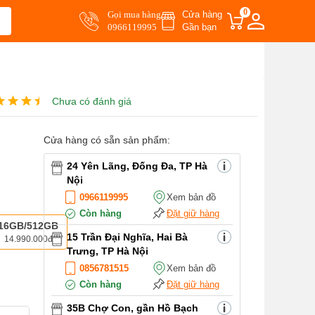
0
Gọi mua hàng
Cửa hàng
0966119995
Gần bạn
Chưa có đánh giá
Cửa hàng có sẵn sản phẩm:
24 Yên Lãng, Đống Đa, TP Hà
Nội
0966119995
Xem bản đồ
Còn hàng
Đặt giữ hàng
16GB/512GB
15 Trần Đại Nghĩa, Hai Bà
14.990.000đ
Trưng, TP Hà Nội
0856781515
Xem bản đồ
Còn hàng
Đặt giữ hàng
35B Chợ Con, gần Hồ Bạch