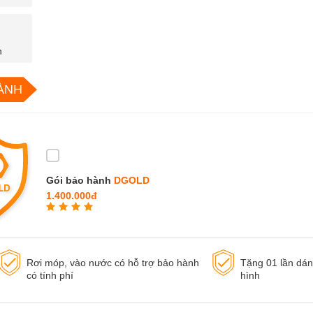
n
ÀNH
Gói bảo hành
DGOLD
1.400.000đ
Rơi móp, vào nước có hỗ trợ bảo hành
Tặng 01 lần dá
có tính phí
hình