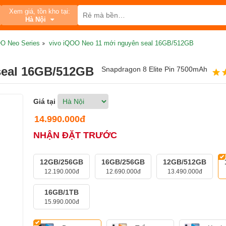
Xem giá, tồn kho tại:
Hà Nội
O Neo Series
vivo iQOO Neo 11 mới nguyên seal 16GB/512GB
seal 16GB/512GB
Snapdragon 8 Elite Pin 7500mAh
Giá tại
14.990.000đ
NHẬN ĐẶT TRƯỚC
12GB/256GB
16GB/256GB
12GB/512GB
12.190.000đ
12.690.000đ
13.490.000đ
16GB/1TB
15.990.000đ