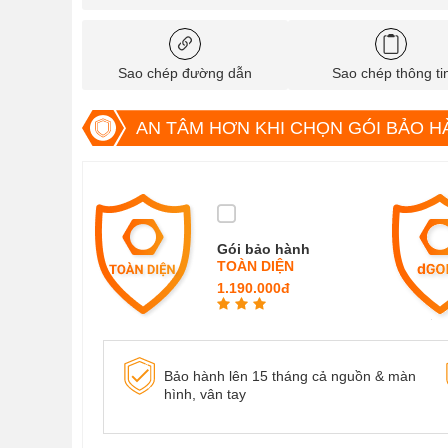
Sao chép đường dẫn
Sao chép thông ti
AN TÂM HƠN KHI CHỌN GÓI BẢO H
Gói bảo hành
TOÀN DIỆN
1.190.000đ
Bảo hành lên 15 tháng cả nguồn & màn
hình, vân tay