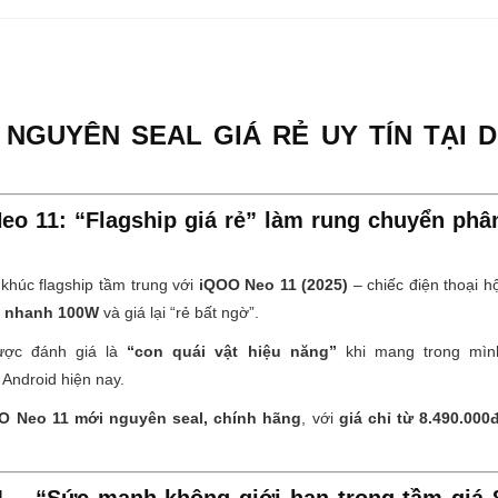
 NGUYÊN SEAL GIÁ RẺ UY TÍN TẠI D
Neo 11: “Flagship giá rẻ” làm rung chuyển phâ
khúc flagship tầm trung với
iQOO Neo 11 (2025)
– chiếc điện thoại hộ
c nhanh 100W
và giá lại “rẻ bất ngờ”.
ược đánh giá là
“con quái vật hiệu năng”
khi mang trong mìn
 Android hiện nay.
O Neo 11 mới nguyên seal, chính hãng
, với
giá chỉ từ 8.490.000