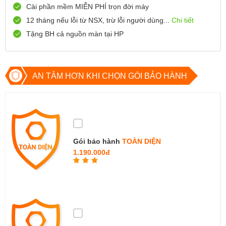
Số 72 Trần Thành Ngọ,TP Hải Phòng
Cài phần mềm MIỄN PHÍ trọn đời máy
0888667272
Xem bản đồ
12 tháng nếu lỗi từ NSX, trừ lỗi người dùng...
Chi tiết
Còn hàng
Đặt giữ hàng
Tặng BH cả nguồn màn tại HP
699 Lê Hồng Phong , Quận 10, TP Hồ Chí Minh
0971699701
Xem bản đồ
Còn hàng
Đặt giữ hàng
AN TÂM HƠN KHI CHỌN GÓI BẢO HÀNH
Gói bảo hành
TOÀN DIỆN
1.190.000đ