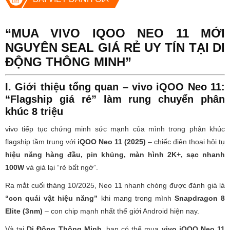
“MUA VIVO IQOO NEO 11 MỚI
NGUYÊN SEAL GIÁ RẺ UY TÍN TẠI DI
ĐỘNG THÔNG MINH”
I. Giới thiệu tổng quan – vivo iQOO Neo 11:
“Flagship giá rẻ” làm rung chuyển phân
khúc 8 triệu
vivo tiếp tục chứng minh sức mạnh của mình trong phân khúc
flagship tầm trung với
iQOO Neo 11 (2025)
– chiếc điện thoại hội tụ
hiệu năng hàng đầu, pin khủng, màn hình 2K+, sạc nhanh
100W
và giá lại “rẻ bất ngờ”.
Ra mắt cuối tháng 10/2025, Neo 11 nhanh chóng được đánh giá là
“con quái vật hiệu năng”
khi mang trong mình
Snapdragon 8
Elite (3nm)
– con chip mạnh nhất thế giới Android hiện nay.
Và tại
Di Động Thông Minh
, bạn có thể mua
vivo iQOO Neo 11