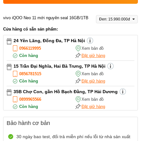
vivo iQOO Neo 11 mới nguyên seal 16GB/1TB
Đen: 15.990.000đ
Cửa hàng có sẵn sản phẩm:
24 Yên Lãng, Đống Đa, TP Hà Nội
0966119995
Xem bản đồ
Còn hàng
Đặt giữ hàng
15 Trần Đại Nghĩa, Hai Bà Trưng, TP Hà Nội
0856781515
Xem bản đồ
Còn hàng
Đặt giữ hàng
35B Chợ Con, gần Hồ Bạch Đằng, TP Hải Dương
0899965566
Xem bản đồ
Còn hàng
Đặt giữ hàng
12 Điện Biên Phủ, TP Hải Phòng
Bảo hành cơ bản
0916551212
Xem bản đồ
Còn hàng
Đặt giữ hàng
30 ngày bao test, đổi trả miễn phí nếu lỗi từ nhà sản xuất