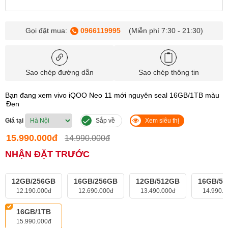
Gọi đặt mua:
0966119995
(Miễn phí 7:30 - 21:30)
Sao chép đường dẫn
Sao chép thông tin
Bạn đang xem vivo iQOO Neo 11 mới nguyên seal 16GB/1TB màu
Đen
Giá tại
Sắp về
Xem siêu thị
15.990.000đ
14.990.000đ
NHẬN ĐẶT TRƯỚC
12GB/256GB
16GB/256GB
12GB/512GB
16GB/5
12.190.000đ
12.690.000đ
13.490.000đ
14.990.0
16GB/1TB
15.990.000đ