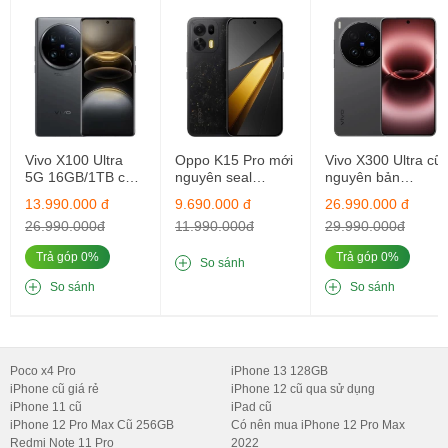
⚡ Test thực tế:
AnTuTu:
2.750.000 điểm
GeekBench:
9480 điểm
Genshin Impact:
120fps ổn định 45 phút
PUBG New State:
HDR Extreme, không giật lag
Vivo X100 Ultra
Oppo K15 Pro mới
Vivo X300 Ultra cũ
5G 16GB/1TB cũ
nguyên seal
nguyên bản
Neo 11 được tối ưu đặc biệt cho game, hỗ trợ
Bypass charging
–
nguyên bản
12GB/256GB
16GB/512GB
13.990.000 đ
9.690.000 đ
26.990.000 đ
vừa sạc vừa chơi mà không nóng pin.
26.990.000đ
11.990.000đ
29.990.000đ
Trả góp 0%
Trả góp 0%
VI. Camera – Đơn giản nhưng chất lượng
So sánh
hàng đầu
So sánh
So sánh
vivo iQOO Neo 11 sở hữu hệ thống camera
kép 50MP + 8MP
,
nhưng mỗi ống kính đều được tinh chỉnh chuyên nghiệp:
Poco x4 Pro
iPhone 13 128GB
Cảm biến
Sony IMX920 50MP
– ảnh sắc nét, sáng và chi tiết.
iPhone cũ giá rẻ
iPhone 12 cũ qua sử dụng
iPhone 11 cũ
iPad cũ
Ống kính
siêu rộng 8MP
– góc nhìn 119°, rất phù hợp chụp
iPhone 12 Pro Max Cũ 256GB
Có nên mua iPhone 12 Pro Max
Redmi Note 11 Pro
2022
du lịch.