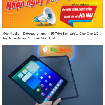
Mộc Mobile – Didongthongminh 15 Trần Đại Nghĩa: Ghé Qua Liền
Tay, Nhận Ngay Phụ Kiện Miễn Phí!