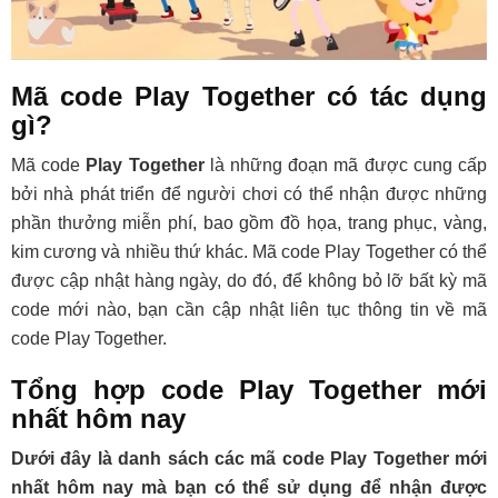
Mã code Play Together có tác dụng
gì?
Mã code
Play Together
là những đoạn mã được cung cấp
bởi nhà phát triển để người chơi có thể nhận được những
phần thưởng miễn phí, bao gồm đồ họa, trang phục, vàng,
kim cương và nhiều thứ khác. Mã code Play Together có thể
được cập nhật hàng ngày, do đó, để không bỏ lỡ bất kỳ mã
code mới nào, bạn cần cập nhật liên tục thông tin về mã
code Play Together.
Tổng hợp code Play Together mới
nhất hôm nay
Dưới đây là danh sách các mã code Play Together mới
nhất hôm nay mà bạn có thể sử dụng để nhận được