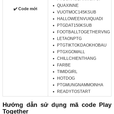
QUAXINNE
✔️ Code mới
VUOTMOC145KSUB
HALLOWEENVUIQUADI
PTGDAT150KSUB
FOOTBALLTOGETHERVNG
LETAONPTG
PTGTIKTOKDAOKHOBAU
PTGXGOMALL
CHILLCHIENTHANG
FARBE
TIMIDGIRL
HOTDOG
PTGMUNGNAMMOINHA
READYTOSTART
Hướng dẫn sử dụng mã code Play
Together