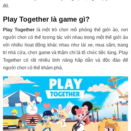
đó.
Play Together là game gì?
Play Together
là một trò chơi mô phỏng thế giới ảo, nơi
người chơi có thể tương tác với nhau trong một thế giới ảo
với nhiều hoạt động khác nhau như lái xe, mua sắm, trang
trí nhà cửa, chơi game và thậm chí là tổ chức tiệc tùng. Play
Together có rất nhiều tính năng hấp dẫn và độc đáo để
người chơi có thể khám phá.