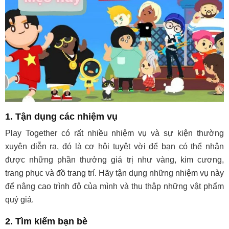
1. Tận dụng các nhiệm vụ
Play Together có rất nhiều nhiệm vụ và sự kiện thường
xuyên diễn ra, đó là cơ hội tuyệt vời để bạn có thể nhận
được những phần thưởng giá trị như vàng, kim cương,
trang phục và đồ trang trí. Hãy tận dụng những nhiệm vụ này
để nâng cao trình độ của mình và thu thập những vật phẩm
quý giá.
2. Tìm kiếm bạn bè