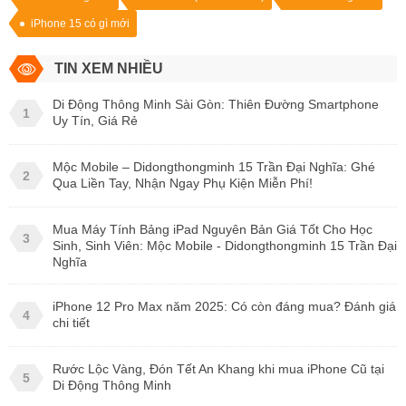
iPhone 15 có gì mới
TIN XEM NHIỀU
Di Động Thông Minh Sài Gòn: Thiên Đường Smartphone
1
Uy Tín, Giá Rẻ
Mộc Mobile – Didongthongminh 15 Trần Đại Nghĩa: Ghé
2
Qua Liền Tay, Nhận Ngay Phụ Kiện Miễn Phí!
Mua Máy Tính Bảng iPad Nguyên Bản Giá Tốt Cho Học
3
Sinh, Sinh Viên: Mộc Mobile - Didongthongminh 15 Trần Đại
Nghĩa
iPhone 12 Pro Max năm 2025: Có còn đáng mua? Đánh giá
4
chi tiết
Rước Lộc Vàng, Đón Tết An Khang khi mua iPhone Cũ tại
5
Di Động Thông Minh