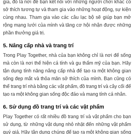
gia, đó là nơi để bạn kết nối với những người chơi khác có
sở thích tương tự và tham gia vào những hoạt động, sự kiện
cùng nhau. Tham gia vào các câu lạc bộ sẽ giúp bạn mở
rộng mạng lưới của mình và tăng cơ hội nhận được những
phần thưởng giá trị.
5. Nâng cấp nhà và trang trí
Trong Play Together, nhà của bạn không chỉ là nơi để sống
mà còn là nơi thể hiện cá tính và gu thẩm mỹ của bạn. Hãy
tận dụng tính năng nâng cấp nhà để tạo ra một không gian
sống đẹp mắt và thỏa mãn sở thích của mình. Bạn cũng có
thể trang trí nhà bằng các vật phẩm, đồ trang trí và cây cối để
tạo ra một không gian sống độc đáo và mang tính cá nhân.
6. Sử dụng đồ trang trí và các vật phẩm
Play Together có rất nhiều đồ trang trí và vật phẩm cho bạn
sử dụng, từ những vật dụng nhỏ nhặt đến những vật phẩm
quý giá. Hãy tận dụng chúng để tạo ra một không gian sống