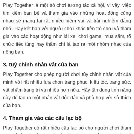
Play Together là một trò chơi tương tác xã hội, vì vậy, việc
tìm kiếm bạn bè và tham gia vào những hoạt động cùng
nhau sẽ mang lại rất nhiều niềm vui và trải nghiệm đáng
nhớ. Hãy kết bạn với người chơi khác trên trò chơi và tham
gia vào các hoạt động như lái xe, chơi game, mua sắm, tổ
chức tiệc tùng hay thậm chí là tạo ra một nhóm nhạc của
riêng bạn.
3. tuỳ chỉnh nhân vật của bạn
Play Together cho phép người chơi tùy chỉnh nhân vật của
mình với rất nhiều lựa chọn trang phục, kiểu tóc, trang sức,
vật phẩm trang trí và nhiều hơn nữa. Hãy tận dụng tính năng
này để tạo ra một nhân vật độc đáo và phù hợp với sở thích
của bạn.
4. Tham gia vào các câu lạc bộ
Play Together có rất nhiều câu lạc bộ cho người chơi tham