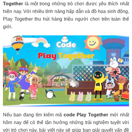
Together
là một trong những trò chơi được yêu thích nhất
hiện nay. Với nhiều tính năng hấp dẫn và đồ họa sinh động,
Play Together thu hút hàng triệu người chơi trên toàn thế
giới.
Nếu bạn đang tìm kiếm mã
code Play Together
mới nhất
hôm nay để có thể tận hưởng những trải nghiệm tuyệt vời
với trò chơi này, bài viết này sẽ giúp bạn giải quyết vấn đề