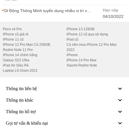
Hạn nộp
Di Động Thông Minh tuyển dụng nhiều vị trí với
Thu Nhập Cao, Cơ Hội Thăng Tiến - Di Động
04/10/2022
Thông Minh
Poco x4 Pro
iPhone 13 128GB
iPhone cũ giá rẻ
iPhone 12 cũ qua sử dụng
iPhone 11 cũ
iPad cũ
iPhone 12 Pro Max Cũ 256GB
Có nên mua iPhone 12 Pro Max
Redmi Note 11 Pro
2022
iPhone 14 chính hãng
iPhone
Galaxy S22 Ultra
iPhone 14 Pro Max
iPad Air Siêu Rẻ
Xiaomi Redmi Note
Laptop LG Gram 2021
Thông tin liên hệ
Thông tin khác
Thông tin hỗ trợ
Gọi tư vấn & khiếu nại