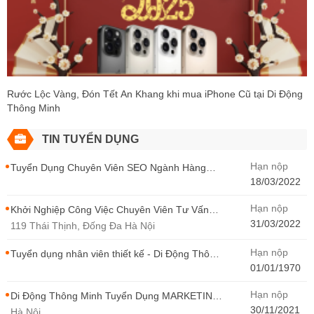
Rước Lộc Vàng, Đón Tết An Khang khi mua iPhone Cũ tại Di Động
Thông Minh
TIN TUYỂN DỤNG
Hạn nộp
Tuyển Dụng Chuyên Viên SEO Ngành Hàng
Điện Thoại Tại Hà Nội
18/03/2022
Hạn nộp
Khởi Nghiệp Công Việc Chuyên Viên Tư Vấn
Bán Hàng Di Động Thông Minh
31/03/2022
119 Thái Thịnh, Đống Đa Hà Nội
Hạn nộp
Tuyển dụng nhân viên thiết kế - Di Động Thông
Minh
01/01/1970
Hạn nộp
Di Động Thông Minh Tuyển Dụng MARKETING
- CONTENT WIRITER
30/11/2021
Hà Nội