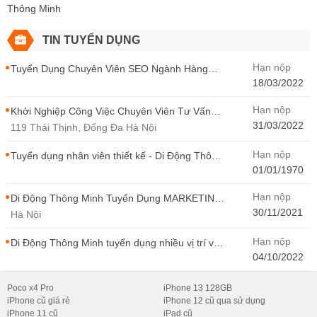
Thông Minh
TIN TUYỂN DỤNG
Hạn nộp
Tuyển Dụng Chuyên Viên SEO Ngành Hàng
Điện Thoại Tại Hà Nội
18/03/2022
Hạn nộp
Khởi Nghiệp Công Việc Chuyên Viên Tư Vấn
Bán Hàng Di Động Thông Minh
31/03/2022
119 Thái Thịnh, Đống Đa Hà Nội
Hạn nộp
Tuyển dụng nhân viên thiết kế - Di Động Thông
Minh
01/01/1970
Hạn nộp
Di Động Thông Minh Tuyển Dụng MARKETING
- CONTENT WIRITER
30/11/2021
Hà Nội
Hạn nộp
Di Động Thông Minh tuyển dụng nhiều vị trí với
Thu Nhập Cao, Cơ Hội Thăng Tiến - Di Động
04/10/2022
Thông Minh
Poco x4 Pro
iPhone 13 128GB
iPhone cũ giá rẻ
iPhone 12 cũ qua sử dụng
iPhone 11 cũ
iPad cũ