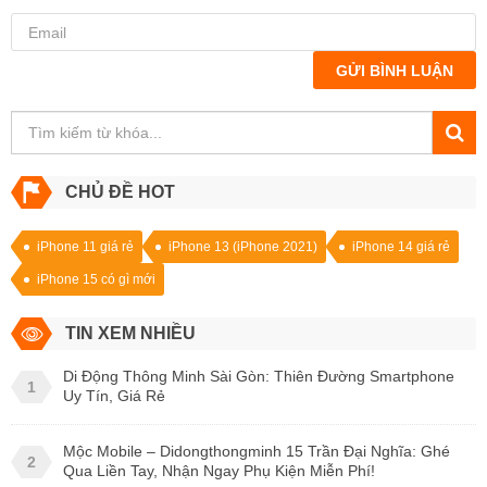
GỬI BÌNH LUẬN
CHỦ ĐỀ HOT
iPhone 11 giá rẻ
iPhone 13 (iPhone 2021)
iPhone 14 giá rẻ
iPhone 15 có gì mới
TIN XEM NHIỀU
Di Động Thông Minh Sài Gòn: Thiên Đường Smartphone
1
Uy Tín, Giá Rẻ
Mộc Mobile – Didongthongminh 15 Trần Đại Nghĩa: Ghé
2
Qua Liền Tay, Nhận Ngay Phụ Kiện Miễn Phí!