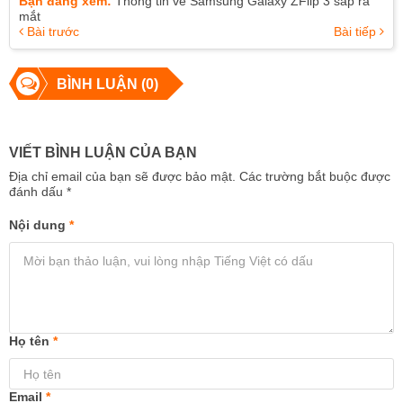
Bạn đang xem:
Thông tin về Samsung Galaxy ZFlip 3 sắp ra
mắt
Bài trước
Bài tiếp
BÌNH LUẬN (0)
VIẾT BÌNH LUẬN CỦA BẠN
Địa chỉ email của bạn sẽ được bảo mật. Các trường bắt buộc được
đánh dấu
*
Nội dung
*
Họ tên
*
Email
*