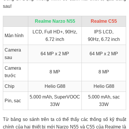
sau!
Realme Narzo N55
Realme C55
LCD, Full HD+, 90Hz,
IPS LCD,
Màn hình
6.72 inch
90Hz, 6.72 inch
Camera
64 MP x 2 MP
64 MP x 2 MP
sau
Camera
8 MP
8 MP
trước
Chip
Helio G88
Helio G88
5.000 mAh, SuperVOOC
5.000 mAh, sạc
Pin, sạc
33W
33W
Từ bảng so sánh trên ta có thể thấy các thông số kỹ thuật
chính của hai thiết bị mới Narzo N55 và C55 của Realme là