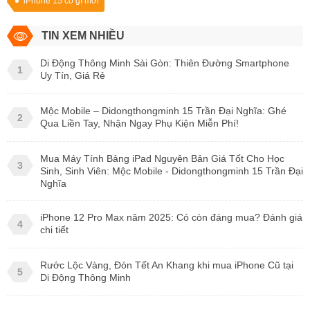
iPhone 15 có gì mới
TIN XEM NHIỀU
Di Động Thông Minh Sài Gòn: Thiên Đường Smartphone
1
Uy Tín, Giá Rẻ
Mộc Mobile – Didongthongminh 15 Trần Đại Nghĩa: Ghé
2
Qua Liền Tay, Nhận Ngay Phụ Kiện Miễn Phí!
Mua Máy Tính Bảng iPad Nguyên Bản Giá Tốt Cho Học
3
Sinh, Sinh Viên: Mộc Mobile - Didongthongminh 15 Trần Đại
Nghĩa
iPhone 12 Pro Max năm 2025: Có còn đáng mua? Đánh giá
4
chi tiết
Rước Lộc Vàng, Đón Tết An Khang khi mua iPhone Cũ tại
5
Di Động Thông Minh