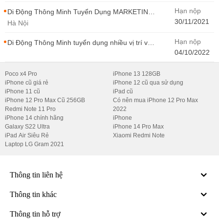
Hạn nộp
Di Động Thông Minh Tuyển Dụng MARKETING
- CONTENT WIRITER
30/11/2021
Hà Nội
Hạn nộp
Di Động Thông Minh tuyển dụng nhiều vị trí với
Thu Nhập Cao, Cơ Hội Thăng Tiến - Di Động
04/10/2022
Thông Minh
Poco x4 Pro
iPhone 13 128GB
iPhone cũ giá rẻ
iPhone 12 cũ qua sử dụng
iPhone 11 cũ
iPad cũ
iPhone 12 Pro Max Cũ 256GB
Có nên mua iPhone 12 Pro Max
Redmi Note 11 Pro
2022
iPhone 14 chính hãng
iPhone
Galaxy S22 Ultra
iPhone 14 Pro Max
iPad Air Siêu Rẻ
Xiaomi Redmi Note
Laptop LG Gram 2021
Thông tin liên hệ
Thông tin khác
Thông tin hỗ trợ