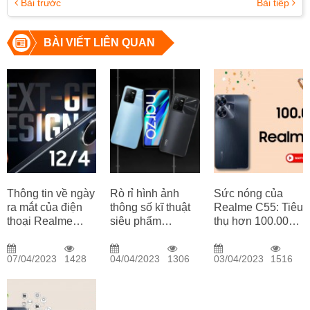
Bài trước
Bài tiếp
BÀI VIẾT LIÊN QUAN
Thông tin về ngày
Rò rỉ hình ảnh
Sức nóng của
ra mắt của điện
thông số kĩ thuật
Realme C55: Tiêu
thoại Realme
siêu phẩm
thụ hơn 100.000
Narzo N55
Realme Narzo 55
chiếc sau 5 giờ
mở bán tại Ấn Độ
07/04/2023
1428
04/04/2023
1306
03/04/2023
1516