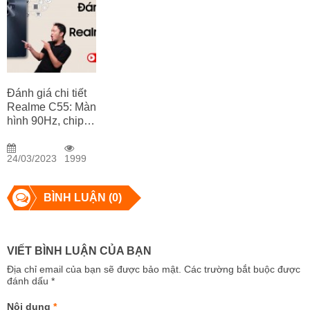
Đánh giá chi tiết
Realme C55: Màn
hình 90Hz, chip
Mediatek Helio
G88, giá siêu
24/03/2023
1999
mềm
BÌNH LUẬN (0)
VIẾT BÌNH LUẬN CỦA BẠN
Địa chỉ email của bạn sẽ được bảo mật. Các trường bắt buộc được
đánh dấu
*
Nội dung
*