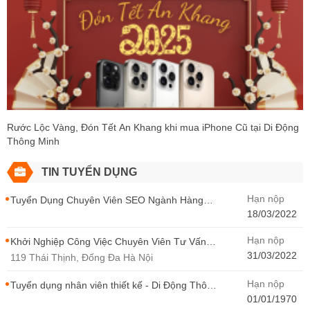
Rước Lộc Vàng, Đón Tết An Khang khi mua iPhone Cũ tại Di Động
Thông Minh
TIN TUYỂN DỤNG
Hạn nộp
Tuyển Dụng Chuyên Viên SEO Ngành Hàng
Điện Thoại Tại Hà Nội
18/03/2022
Hạn nộp
Khởi Nghiệp Công Việc Chuyên Viên Tư Vấn
Bán Hàng Di Động Thông Minh
31/03/2022
119 Thái Thịnh, Đống Đa Hà Nội
Hạn nộp
Tuyển dụng nhân viên thiết kế - Di Động Thông
Minh
01/01/1970