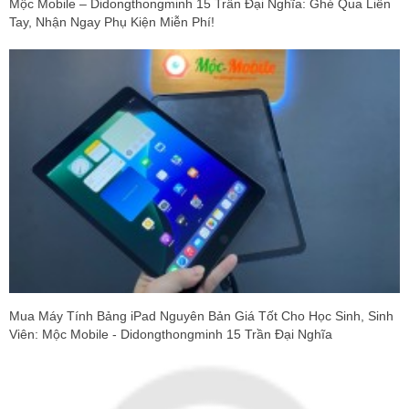
Mộc Mobile – Didongthongminh 15 Trần Đại Nghĩa: Ghé Qua Liền
Tay, Nhận Ngay Phụ Kiện Miễn Phí!
Mua Máy Tính Bảng iPad Nguyên Bản Giá Tốt Cho Học Sinh, Sinh
Viên: Mộc Mobile - Didongthongminh 15 Trần Đại Nghĩa