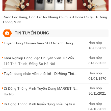
Rước Lộc Vàng, Đón Tết An Khang khi mua iPhone Cũ tại Di Động
Thông Minh
TIN TUYỂN DỤNG
Hạn nộp
Tuyển Dụng Chuyên Viên SEO Ngành Hàng
Điện Thoại Tại Hà Nội
18/03/2022
Hạn nộp
Khởi Nghiệp Công Việc Chuyên Viên Tư Vấn
Bán Hàng Di Động Thông Minh
31/03/2022
119 Thái Thịnh, Đống Đa Hà Nội
Hạn nộp
Tuyển dụng nhân viên thiết kế - Di Động Thông
Minh
01/01/1970
Hạn nộp
Di Động Thông Minh Tuyển Dụng MARKETING
- CONTENT WIRITER
30/11/2021
Hà Nội
Hạn nộp
Di Động Thông Minh tuyển dụng nhiều vị trí với
Thu Nhập Cao, Cơ Hội Thăng Tiến - Di Động
04/10/2022