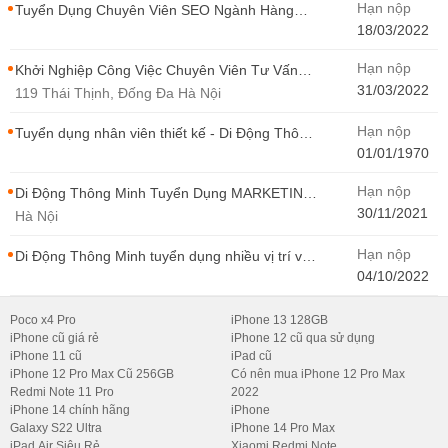
Hạn nộp
Tuyển Dụng Chuyên Viên SEO Ngành Hàng
Điện Thoại Tại Hà Nội
18/03/2022
Hạn nộp
Khởi Nghiệp Công Việc Chuyên Viên Tư Vấn
Bán Hàng Di Động Thông Minh
31/03/2022
119 Thái Thịnh, Đống Đa Hà Nội
Hạn nộp
Tuyển dụng nhân viên thiết kế - Di Động Thông
Minh
01/01/1970
Hạn nộp
Di Động Thông Minh Tuyển Dụng MARKETING
- CONTENT WIRITER
30/11/2021
Hà Nội
Hạn nộp
Di Động Thông Minh tuyển dụng nhiều vị trí với
Thu Nhập Cao, Cơ Hội Thăng Tiến - Di Động
04/10/2022
Thông Minh
Poco x4 Pro
iPhone 13 128GB
iPhone cũ giá rẻ
iPhone 12 cũ qua sử dụng
iPhone 11 cũ
iPad cũ
iPhone 12 Pro Max Cũ 256GB
Có nên mua iPhone 12 Pro Max
Redmi Note 11 Pro
2022
iPhone 14 chính hãng
iPhone
Galaxy S22 Ultra
iPhone 14 Pro Max
iPad Air Siêu Rẻ
Xiaomi Redmi Note