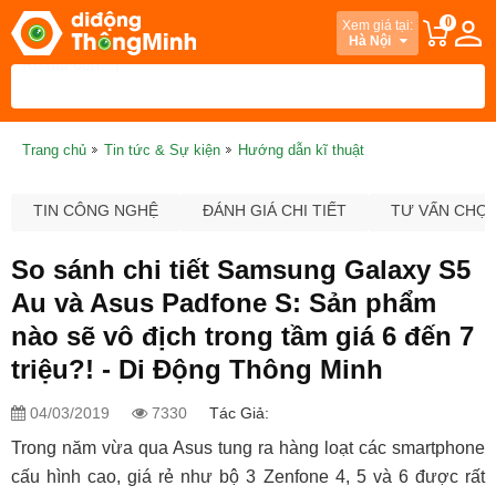
0
Xem giá tại:
Hà Nội
Trang chủ
Tin tức & Sự kiện
Hướng dẫn kĩ thuật
TIN CÔNG NGHỆ
ĐÁNH GIÁ CHI TIẾT
TƯ VẤN CHỌ
So sánh chi tiết Samsung Galaxy S5
Au và Asus Padfone S: Sản phẩm
nào sẽ vô địch trong tầm giá 6 đến 7
triệu?! - Di Động Thông Minh
04/03/2019
7330
Tác Giả:
Trong năm vừa qua Asus tung ra hàng loạt các smartphone
cấu hình cao, giá rẻ như bộ 3 Zenfone 4, 5 và 6 được rất