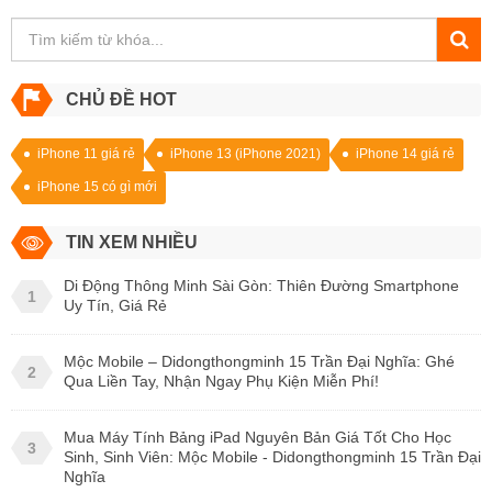
CHỦ ĐỀ HOT
iPhone 11 giá rẻ
iPhone 13 (iPhone 2021)
iPhone 14 giá rẻ
iPhone 15 có gì mới
TIN XEM NHIỀU
Di Động Thông Minh Sài Gòn: Thiên Đường Smartphone
1
Uy Tín, Giá Rẻ
Mộc Mobile – Didongthongminh 15 Trần Đại Nghĩa: Ghé
2
Qua Liền Tay, Nhận Ngay Phụ Kiện Miễn Phí!
Mua Máy Tính Bảng iPad Nguyên Bản Giá Tốt Cho Học
3
Sinh, Sinh Viên: Mộc Mobile - Didongthongminh 15 Trần Đại
Nghĩa