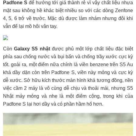
Padfone S
để hướng tới giá thành rẻ vì vậy chất liệu nhựa
mặt sau không hề khác biệt nhiều so với các dòng Zenfone
4, 5, 6 trở về trước. Mặc dù được làm nhám nhưng đôi khi
vẫn để lại mồ hôi vân tay.
Còn
Galaxy S5 nhật
được phủ một lớp chất liệu đặc biệt
phía sau chống nước và bụi bẩn và chống trầy xước cực kỳ
tốt. goài ra, một điểm nữa chính là viền benzene trên S5 Au
khá dầy dặn còn trên Padfone S, viền này mỏng và cực kỳ
dễ xước. Sở hữu kích thước màn hình khá tương đồng, nền
việc cầm 2 máy là vô cùng dễ chịu và thoải mái, nhưng S5
Nhật máy mỏng và nhẹ là một điểm cộng, trong khi của
Padfone S lại hơi dầy và có phần hầm hố hơn.