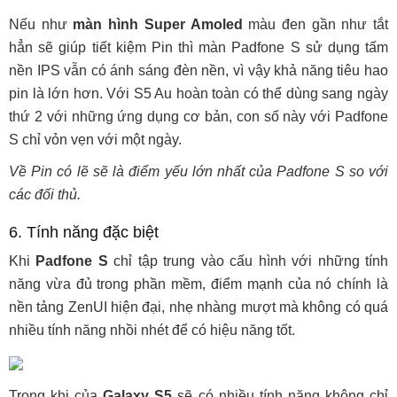
Nếu như
màn hình Super Amoled
màu đen gần như tắt
hẳn sẽ giúp tiết kiệm Pin thì màn Padfone S sử dụng tấm
nền IPS vẫn có ánh sáng đèn nền, vì vậy khả năng tiêu hao
pin là lớn hơn. Với S5 Au hoàn toàn có thể dùng sang ngày
thứ 2 với những ứng dụng cơ bản, con số này với Padfone
S chỉ vỏn vẹn với một ngày.
Về Pin có lẽ sẽ là điểm yếu lớn nhất của Padfone S so với
các đối thủ.
6. Tính năng đặc biệt
Khi
Padfone S
chỉ tập trung vào cấu hình với những tính
năng vừa đủ trong phần mềm, điểm mạnh của nó chính là
nền tảng ZenUI hiện đại, nhẹ nhàng mượt mà không có quá
nhiều tính năng nhồi nhét để có hiệu năng tốt.
Trong khi của
Galaxy S5
sẽ có nhiều tính năng không chỉ