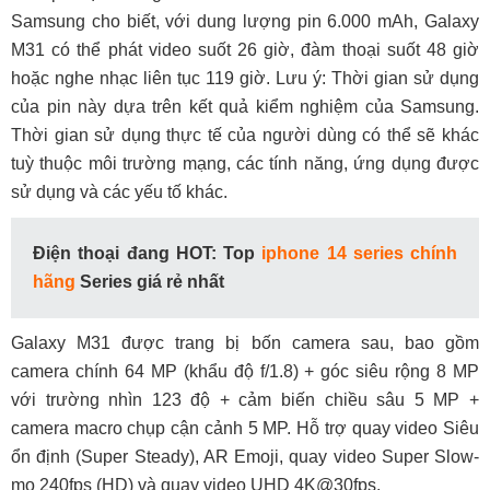
Samsung cho biết, với dung lượng pin 6.000 mAh, Galaxy
M31 có thể phát video suốt 26 giờ, đàm thoại suốt 48 giờ
hoặc nghe nhạc liên tục 119 giờ. Lưu ý: Thời gian sử dụng
của pin này dựa trên kết quả kiểm nghiệm của Samsung.
Thời gian sử dụng thực tế của người dùng có thể sẽ khác
tuỳ thuộc môi trường mạng, các tính năng, ứng dụng được
sử dụng và các yếu tố khác.
Điện thoại đang HOT: Top
iphone 14 series chính
hãng
Series giá rẻ nhất
Galaxy M31 được trang bị bốn camera sau, bao gồm
camera chính 64 MP (khẩu độ f/1.8) + góc siêu rộng 8 MP
với trường nhìn 123 độ + cảm biến chiều sâu 5 MP +
camera macro chụp cận cảnh 5 MP. Hỗ trợ quay video Siêu
ổn định (Super Steady), AR Emoji, quay video Super Slow-
mo 240fps (HD) và quay video UHD 4K@30fps.