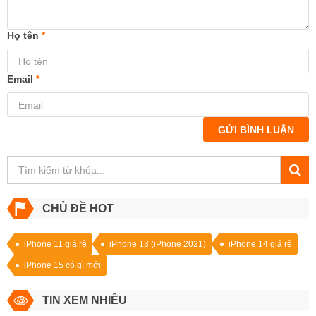
Họ tên
*
Email
*
GỬI BÌNH LUẬN
CHỦ ĐỀ HOT
iPhone 11 giá rẻ
iPhone 13 (iPhone 2021)
iPhone 14 giá rẻ
iPhone 15 có gì mới
TIN XEM NHIỀU