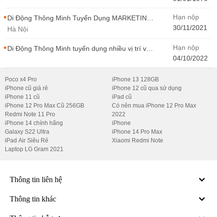
Hạn nộp
Di Động Thông Minh Tuyển Dụng MARKETING
- CONTENT WIRITER
30/11/2021
Hà Nội
Hạn nộp
Di Động Thông Minh tuyển dụng nhiều vị trí với
Thu Nhập Cao, Cơ Hội Thăng Tiến - Di Động
04/10/2022
Thông Minh
Poco x4 Pro
iPhone 13 128GB
iPhone cũ giá rẻ
iPhone 12 cũ qua sử dụng
iPhone 11 cũ
iPad cũ
iPhone 12 Pro Max Cũ 256GB
Có nên mua iPhone 12 Pro Max
Redmi Note 11 Pro
2022
iPhone 14 chính hãng
iPhone
Galaxy S22 Ultra
iPhone 14 Pro Max
iPad Air Siêu Rẻ
Xiaomi Redmi Note
Laptop LG Gram 2021
Thông tin liên hệ
Thông tin khác