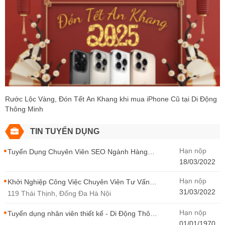
Rước Lộc Vàng, Đón Tết An Khang khi mua iPhone Cũ tại Di Động
Thông Minh
TIN TUYỂN DỤNG
Hạn nộp
Tuyển Dụng Chuyên Viên SEO Ngành Hàng
Điện Thoại Tại Hà Nội
18/03/2022
Hạn nộp
Khởi Nghiệp Công Việc Chuyên Viên Tư Vấn
Bán Hàng Di Động Thông Minh
31/03/2022
119 Thái Thịnh, Đống Đa Hà Nội
Hạn nộp
Tuyển dụng nhân viên thiết kế - Di Động Thông
Minh
01/01/1970