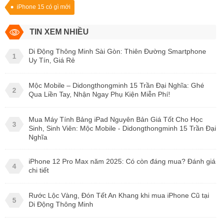
iPhone 15 có gì mới
TIN XEM NHIỀU
Di Động Thông Minh Sài Gòn: Thiên Đường Smartphone
1
Uy Tín, Giá Rẻ
Mộc Mobile – Didongthongminh 15 Trần Đại Nghĩa: Ghé
2
Qua Liền Tay, Nhận Ngay Phụ Kiện Miễn Phí!
Mua Máy Tính Bảng iPad Nguyên Bản Giá Tốt Cho Học
3
Sinh, Sinh Viên: Mộc Mobile - Didongthongminh 15 Trần Đại
Nghĩa
iPhone 12 Pro Max năm 2025: Có còn đáng mua? Đánh giá
4
chi tiết
Rước Lộc Vàng, Đón Tết An Khang khi mua iPhone Cũ tại
5
Di Động Thông Minh