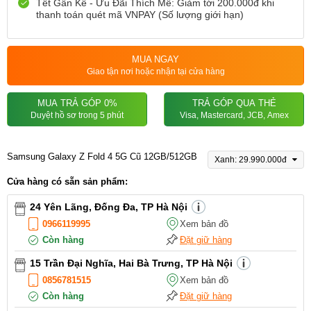
Tết Gần Kề - Ưu Đãi Thích Mê: Giảm tới 200.000đ khi
thanh toán quét mã VNPAY (Số lượng giới hạn)
MUA NGAY
Giao tận nơi hoặc nhận tại cửa hàng
MUA TRẢ GÓP 0%
TRẢ GÓP QUA THẺ
Duyệt hồ sơ trong 5 phút
Visa, Mastercard, JCB, Amex
Samsung Galaxy Z Fold 4 5G Cũ 12GB/512GB
Xanh: 29.990.000đ
Cửa hàng có sẵn sản phẩm:
24 Yên Lãng, Đống Đa, TP Hà Nội
0966119995
Xem bản đồ
Còn hàng
Đặt giữ hàng
15 Trần Đại Nghĩa, Hai Bà Trưng, TP Hà Nội
0856781515
Xem bản đồ
Còn hàng
Đặt giữ hàng