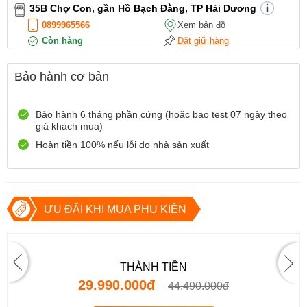
35B Chợ Con, gần Hồ Bạch Đằng, TP Hải Dương
0899965566
Xem bản đồ
Còn hàng
Đặt giữ hàng
12 Điện Biên Phủ, TP Hải Phòng
Bảo hành cơ bản
0916551212
Xem bản đồ
Còn hàng
Đặt giữ hàng
Bảo hành 6 tháng phần cứng (hoặc bao test 07 ngày theo
Số 72 Trần Thành Ngọ,TP Hải Phòng
giá khách mua)
0888667272
Xem bản đồ
Hoàn tiền 100% nếu lỗi do nhà sản xuất
Còn hàng
Đặt giữ hàng
699 Lê Hồng Phong , Quận 10, TP Hồ Chí Minh
0971699701
Xem bản đồ
Còn hàng
Đặt giữ hàng
ƯU ĐÃI KHI MUA PHỤ KIỆN
THÀNH TIỀN
29.990.000đ
44.490.000đ