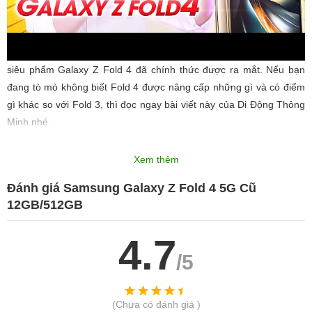
Sau sự kiện Samsung Unpacked tối ngày 10/8/2022 thì cuối cùng
siêu phẩm Galaxy Z Fold 4 đã chính thức được ra mắt. Nếu bạn
đang tò mò không biết Fold 4 được nâng cấp những gì và có điểm
gì khác so với Fold 3, thì đọc ngay bài viết này của Di Động Thông
Minh nhé.
Xem thêm
Đánh giá Samsung Galaxy Z Fold 4 5G Cũ
12GB/512GB
4.7
/5
(Chưa có đánh giá )