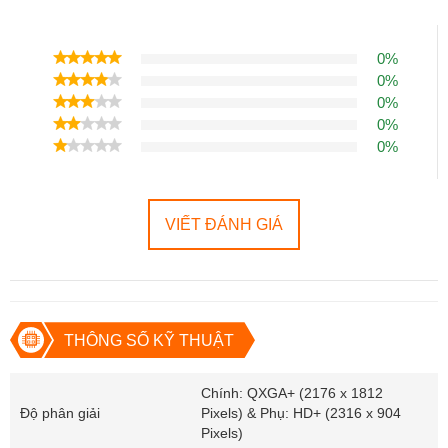
Đặc điểm nổi bật của Samsung Galaxy Z
Fold 4 5G Cũ
0%
Thiết kế mỏng, nhẹ, bền bỉ, chắc chắn, đi kèm bút S Pen.
0%
0%
Màn hình cho không gian hiển thị rộng hơn.
0%
0%
Camera selfie ẩn, chất lượng cực đỉnh.
Hiệu năng khủng, hiện đại với con chip Snapdragon 8+ Gen 1.
Pin 4.400mAh, sạc nhanh 25W, sạc không dây 10W.
VIẾT ĐÁNH GIÁ
Giá thành rẻ hơn Z Fold 3.
THÔNG SỐ KỸ THUẬT
Chính: QXGA+ (2176 x 1812
Độ phân giải
Pixels) & Phụ: HD+ (2316 x 904
Pixels)