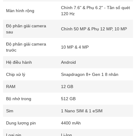
Chính 7.6" & Phụ 6.2" - Tần số quét
Màn hình rộng
120 Hz
Độ phân giải camera
Chính 50 MP & Phụ 12 MP, 10 MP
sau
Độ phân giải camera
10 MP & 4 MP
trước
Samsung Galaxy Z Fold 4 5G Cũ thiết kế
chắc chắn, mỏng nhẹ
Hệ điều hành
Android
Điểm đáng chú ý đầu tiên đó là Samsung Galaxy Fold 4 đã được
Chip xử lý
Snapdragon 8+ Gen 1 8 nhân
trang bị bút S Pen thay vì phải mua dời như Fold 3. Nhưng có một
hạn chế là máy không có khe cắm bút, nên các bạn có thể cài vào
RAM
12 GB
bao da, ốp lưng của mình.
Bộ nhớ trong
512 GB
Về màu sắc
, Z Fold 4 vẫn sẽ có ba màu cho các bạn tùy chọn
Sim
1 Nano SIM & 1 eSIM
giống như Z Fold 3, đó là màu Xám, Đen và Kem.
Dung lượng pin
4400 mAh
Loại pin
Li-Ion