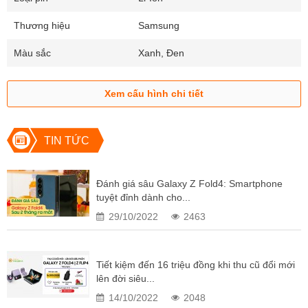
Thương hiệu
Samsung
Màu sắc
Xanh, Đen
Xem cấu hình chi tiết
TIN TỨC
Đánh giá sâu Galaxy Z Fold4: Smartphone
Về ngoại hình
, thông qua những hình ảnh Z Fold 4 được công bố
tuyệt đỉnh dành cho...
tại sự kiện tối ngày 10/8, cho thấy thiết kế của chiếc điện thoại gập
29/10/2022
2463
này không có quá nhiều sự khác biệt so với Z Fold 3. Tuy nhiên,
Samsung đã không để người hâm mộ thất vọng khi có cải tiến về
Tiết kiệm đến 16 triệu đồng khi thu cũ đổi mới
diện tích hiển thị cũng như cảm giác cầm nắm, đó là giảm chiều
lên đời siêu...
dọc, tăng bề rộng. Cụ thể, viền màn hình đã được làm mỏng lại và
14/10/2022
2048
trọng lượng máy được giảm đi chỉ với 263g.