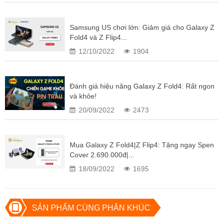
Samsung US chơi lớn: Giảm giá cho Galaxy Z
Fold4 và Z Flip4...
12/10/2022
1904
Đánh giá hiệu năng Galaxy Z Fold4: Rất ngon
và khỏe!
20/09/2022
2473
Mua Galaxy Z Fold4|Z Flip4: Tặng ngay Spen
Cover 2.690.000đ|...
18/09/2022
1695
Khung viền của Galaxy Z Fold4 vẫn được hoàn thiện bằng chất liệu
Armor Aluminum cao cấp nhất, nhằm gia tăng độ bền mà vẫn đảm
bảo cân đối được trọng lượng máy. Bộ khớp nối bản lề của Galaxy
SẢN PHẨM CÙNG PHÂN KHÚC
Z Fold4 được tinh chỉnh một chút ở bên trong, giúp kết nối bộ