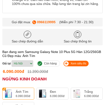
100% chưa qua sửa chữa. Nắp lưng tân trang lại zin hãng.
Gọi đặt mua:
0966119995
(Miễn phí 7:30 - 21:30)
Sao chép đường dẫn
Sao chép thông tin
Bạn đang xem Samsung Galaxy Note 10 Plus 5G Hàn 12G/256GB
Cũ Đẹp màu
Ánh Tím
Giá tại
Còn hàng
Xem siêu thị
6.090.000đ
11.390.000đ
NGỪNG KINH DOANH
Ánh Tím
Đen
Trắng
6.090.000đ
6.090.000đ
6.090.000đ