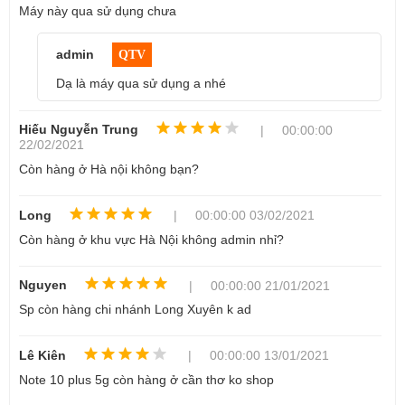
Máy này qua sử dụng chưa
✅ 21 bước test
⭐ Được kiểm tra nghiêm ngặt chấ
admin
QTV
Các lý do nên mua Samsung Galaxy Note 
Dạ là máy qua sử dụng a nhé
10 Plus 5G Hàn
Hiếu Nguyễn Trung
| 00:00:00
1. Samsung Galaxy Note 10 Plus có thiết kế 
22/02/2021
Còn hàng ở Hà nội không bạn?
đẳng cấp
Samsung Galaxy Note 10 Plus 5G Hàn Cũ sở hữu vẻ ngoài sang 
Long
| 00:00:00 03/02/2021
chảnh, mức độ hoàn thiện cao. Thiết kế nguyên khối tinh tế cùng 
Còn hàng ở khu vực Hà Nội không admin nhỉ?
màn hình tràn viền cong mềm mại tạo nên tổng thể thời thượng. 
Chiếc flagship S23 Ultra cũng có ngoại hình tương tự cho thấy 
dấu ấn không bao giờ là nỗi thời của dòng Galaxy Note.
Nguyen
| 00:00:00 21/01/2021
Sp còn hàng chi nhánh Long Xuyên k ad
Lê Kiên
| 00:00:00 13/01/2021
Note 10 plus 5g còn hàng ở cần thơ ko shop