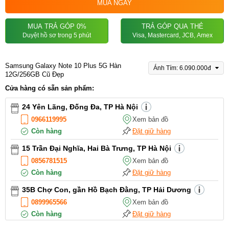
MUA NGAY
MUA TRẢ GÓP 0%
TRẢ GÓP QUA THẺ
Duyệt hồ sơ trong 5 phút
Visa, Mastercard, JCB, Amex
Samsung Galaxy Note 10 Plus 5G Hàn
Ánh Tím: 6.090.000đ
12G/256GB Cũ Đẹp
Cửa hàng có sẵn sản phẩm:
24 Yên Lãng, Đống Đa, TP Hà Nội
0966119995
Xem bản đồ
Còn hàng
Đặt giữ hàng
15 Trần Đại Nghĩa, Hai Bà Trưng, TP Hà Nội
0856781515
Xem bản đồ
Còn hàng
Đặt giữ hàng
35B Chợ Con, gần Hồ Bạch Đằng, TP Hải Dương
0899965566
Xem bản đồ
Còn hàng
Đặt giữ hàng