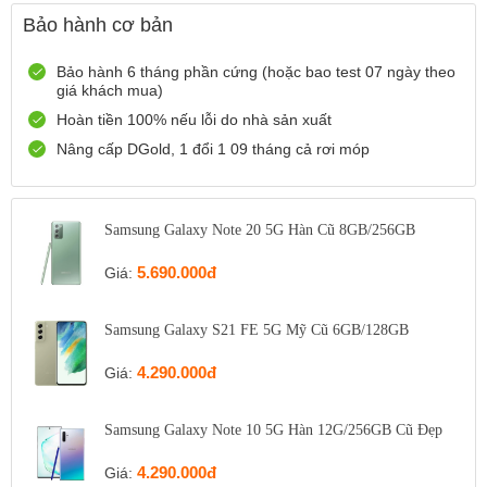
12 Điện Biên Phủ, TP Hải Phòng
Bảo hành cơ bản
0916551212
Xem bản đồ
Còn hàng
Đặt giữ hàng
Bảo hành 6 tháng phần cứng (hoặc bao test 07 ngày theo
giá khách mua)
Số 72 Trần Thành Ngọ,TP Hải Phòng
Hoàn tiền 100% nếu lỗi do nhà sản xuất
0888667272
Xem bản đồ
Còn hàng
Đặt giữ hàng
Nâng cấp DGold, 1 đổi 1 09 tháng cả rơi móp
699 Lê Hồng Phong , Quận 10, TP Hồ Chí Minh
0971699701
Xem bản đồ
Samsung Galaxy Note 20 5G Hàn Cũ 8GB/256GB
Còn hàng
Đặt giữ hàng
5.690.000đ
Giá:
Samsung Galaxy S21 FE 5G Mỹ Cũ 6GB/128GB
4.290.000đ
Giá:
Samsung Galaxy Note 10 5G Hàn 12G/256GB Cũ Đẹp
4.290.000đ
Giá: