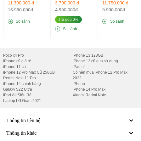
11.390.000 đ
3.790.000 đ
11.750.000 đ
12GB/256GB
16GB/256GB
16.990.000đ
4.990.000đ
9.990.000đ
Trả góp 0%
So sánh
So sánh
So sánh
Poco x4 Pro
iPhone 13 128GB
Tấm nền Dynamic AMOLED hỗ trợ dải màu DCI-P3, HDR10+ 
iPhone cũ giá rẻ
iPhone 12 cũ qua sử dụng
kết hợp viền màn hình mỏng hơn hứa hẹn mang đến chất lượng 
iPhone 11 cũ
iPad cũ
hiển thị đã mắt, màu sắc sống động.
iPhone 12 Pro Max Cũ 256GB
Có nên mua iPhone 12 Pro Max
Redmi Note 11 Pro
2022
3. Hệ thống camera Samsung Galaxy  Note 
iPhone 14 chính hãng
iPhone
10 Plus độc lạ
Galaxy S22 Ultra
iPhone 14 Pro Max
iPad Air Siêu Rẻ
Xiaomi Redmi Note
Laptop LG Gram 2021
Điện thoại thiết lập cụm 4 camera phía sau. Bên cạnh 3 ống kính 
đặt dọc, Galaxy Note 10 Plus Cũ có thêm một cảm biến thứ 4 
chịu trách nhiệm đo chiều sâu để quét hình ảnh 3 chiều. 
Thông tin liên hệ
Thông tin khác