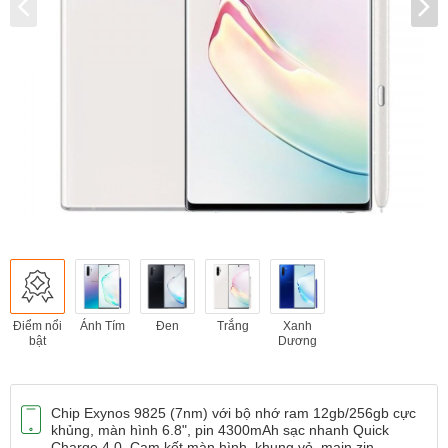
Điểm nổi
Ánh Tím
Đen
Trắng
Xanh
bật
Dương
Chip Exynos 9825 (7nm) với bộ nhớ ram 12gb/256gb cực
khủng, màn hình 6.8", pin 4300mAh sạc nhanh Quick
Charge 4.0. Cam kết màn hình, khung vỏ, main zin