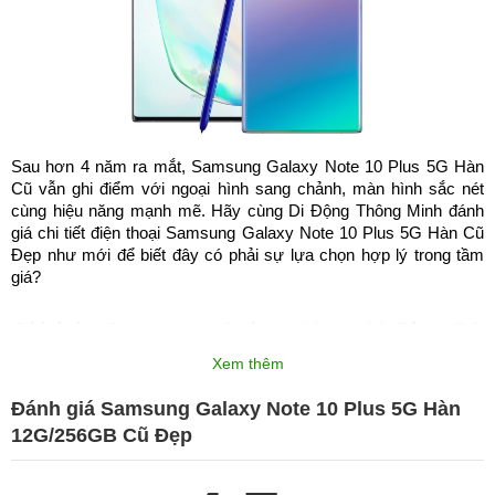
Sau hơn 4 năm ra mắt, Samsung Galaxy Note 10 Plus 5G Hàn 
Cũ vẫn ghi điểm với ngoại hình sang chảnh, màn hình sắc nét 
cùng hiệu năng mạnh mẽ. Hãy cùng Di Động Thông Minh đánh 
giá chi tiết điện thoại Samsung Galaxy Note 10 Plus 5G Hàn Cũ 
Đẹp như mới để biết đây có phải sự lựa chọn hợp lý trong tầm 
giá?
Giá bán Samsung Galaxy Note 10 Plus 5G 
Hàn tại Di Động Thông Minh
Xem thêm
Đánh giá Samsung Galaxy Note 10 Plus 5G Hàn
Sản phẩm
Giá ra mắt
12G/256GB Cũ Đẹp
Samsung Galaxy Note 10 Plus
27.000.000 đồng