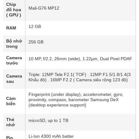
Chip
Mali-G76 MP12
đồ họa
( GPU )
12 GB
RAM
Bộ nhớ
256 GB
trong
Camera
10 MP, f/2.2, 26mm (wide), 1.22µm, Dual Pixel PDAF
trước
Triple: 12MP Tele F2.1( TOF) . 12MP F1.5/1.8/1.4(3
Camera
Khẩu độ) . 16MP F2.2 ( Camera siêu rộng 123 độ)
sau
Fingerprint (under display), accelerometer, gyro,
Cảm
proximity, compass, barometer Samsung DeX
biến
(desktop experience support)
Thẻ
microSD, up to 1 TB
nhớ
Li-Ion 4300 mAh batter
Pin