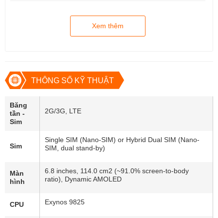
Xem thêm
THÔNG SỐ KỸ THUẬT
Băng
Tỷ lệ máy 162.3 x 77.2 x 7.9 mm và trọng lượng 198 g rất vừa 
2G/3G, LTE
tần -
phải, cho cảm giác cầm nắm chắc tay, thoải mái. Cả mặt trước 
Sim
và sau của Note 10 Plus 5G đều được bảo vệ bởi lớp kính 
cường lực bền bỉ. Ngoài ra, thiết bị còn đạt chống nước kháng bụi 
Single SIM (Nano-SIM) or Hybrid Dual SIM (Nano-
chuẩn IP68.
Sim
SIM, dual stand-by)
6.8 inches, 114.0 cm2 (~91.0% screen-to-body
Màn
ratio), Dynamic AMOLED
hình
Exynos 9825
CPU