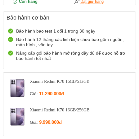
Còn hàng
Đặt giữ hàng
12 Điện Biên Phủ, TP Hải Phòng
Bảo hành cơ bản
0916551212
Xem bản đồ
Còn hàng
Đặt giữ hàng
Bảo hành bao test 1 đổi 1 trong 30 ngày
Số 72 Trần Thành Ngọ,TP Hải Phòng
Bảo hành 12 tháng các linh kiện chưa bao gồm nguồn,
màn hình , vân tay
0888667272
Xem bản đồ
Còn hàng
Đặt giữ hàng
Nâng cấp gói bảo hành mở rộng đầy đủ để được hỗ trợ
bảo hành tốt nhất
699 Lê Hồng Phong , Quận 10, TP Hồ Chí Minh
0971699701
Xem bản đồ
Còn hàng
Đặt giữ hàng
Xiaomi Redmi K70 16GB/512GB
11.290.000đ
Giá:
Xiaomi Redmi K70 16GB/256GB
9.990.000đ
Giá: