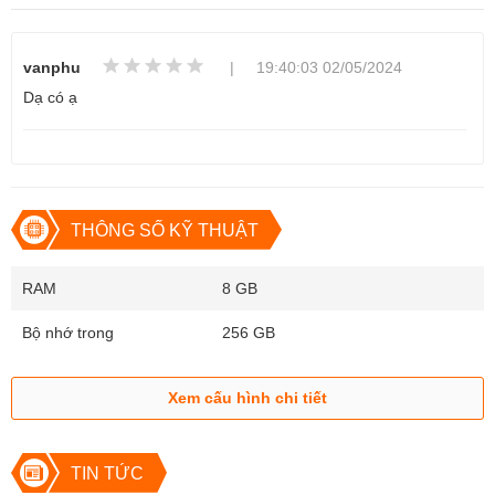
vanphu
| 19:40:03 02/05/2024
Dạ có ạ
THÔNG SỐ KỸ THUẬT
RAM
8 GB
Redmi K60 mang thiết kế đơn giản, trẻ trung, bắt mắt
Bộ nhớ trong
256 GB
Màn hình Redmi K60 siêu mượt mà với
120Hz
Xem cấu hình chi tiết
Redmi K60 sở hữu màn hình có kích thước lớn 6.67inch, tràn viền
mỏng, giúp không gian hiển thị nội dung được nhiều hơn. Điện
thoại với tấm nền OLED cùng tần số quét 120Hz cho bạn trải
TIN TỨC