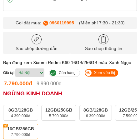
Gọi đặt mua:
0966119995
(Miễn phí 7:30 - 21:30)
Sao chép đường dẫn
Sao chép thông tin
Bạn đang xem Xiaomi Redmi K60 16GB/256GB màu
Xanh Ngọc
Giá tại
Còn hàng
Xem siêu thị
7.790.000đ
9.990.000đ
NGỪNG KINH DOANH
8GB/128GB
12GB/256GB
8GB/128GB
12GB/25
4.390.000đ
5.790.000đ
6.390.000đ
7.590.00
16GB/256GB
7.790.000đ