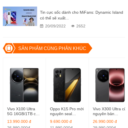
nghiệm lướt chạm mượt mà.
Độ sáng màn hình tối đa là 1.400nits nên bạn có thể thoải mái sử
Tin cực sốc dành cho MiFans: Dynamic Island
có thể sẽ xuất...
dụng trong mọi điều kiện ánh sáng môi trường. Đặc biệt, với độ
phân giải 2K+ sẽ giúp hình ảnh được tái tạo siêu sắc nét hơn.
20/09/2022
2652
SẢN PHẨM CÙNG PHÂN KHÚC
Vivo X100 Ultra
Oppo K15 Pro mới
Vivo X300 Ultra cũ
5G 16GB/1TB cũ
nguyên seal
nguyên bản
nguyên bản
12GB/256GB
16GB/512GB
13.990.000 đ
9.690.000 đ
26.990.000 đ
26.990.000đ
11.990.000đ
29.990.000đ