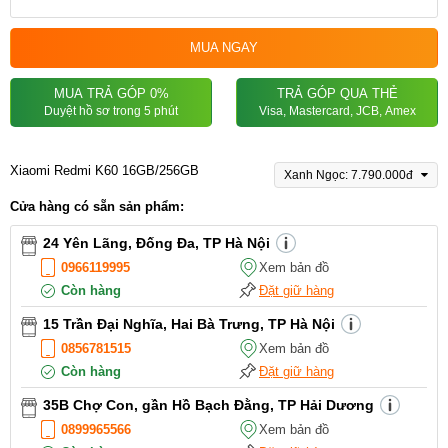
MUA NGAY
MUA TRẢ GÓP 0%
TRẢ GÓP QUA THẺ
Duyệt hồ sơ trong 5 phút
Visa, Mastercard, JCB, Amex
Xiaomi Redmi K60 16GB/256GB
Xanh Ngọc: 7.790.000đ
Cửa hàng có sẵn sản phẩm:
24 Yên Lãng, Đống Đa, TP Hà Nội
0966119995
Xem bản đồ
Còn hàng
Đặt giữ hàng
15 Trần Đại Nghĩa, Hai Bà Trưng, TP Hà Nội
0856781515
Xem bản đồ
Còn hàng
Đặt giữ hàng
35B Chợ Con, gần Hồ Bạch Đằng, TP Hải Dương
0899965566
Xem bản đồ