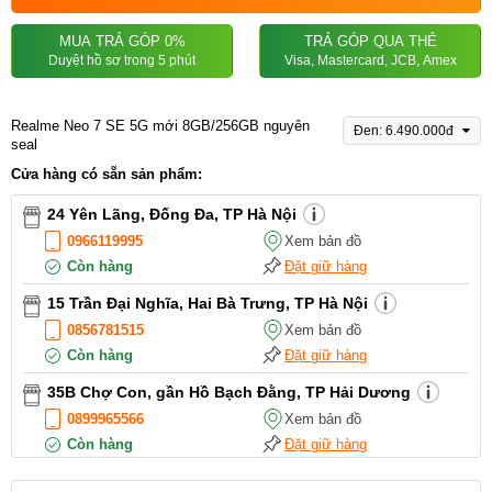
MUA TRẢ GÓP 0%
TRẢ GÓP QUA THẺ
Duyệt hồ sơ trong 5 phút
Visa, Mastercard, JCB, Amex
Realme Neo 7 SE 5G mới 8GB/256GB nguyên
Đen: 6.490.000đ
seal
Cửa hàng có sẵn sản phẩm:
24 Yên Lãng, Đống Đa, TP Hà Nội
0966119995
Xem bản đồ
Còn hàng
Đặt giữ hàng
15 Trần Đại Nghĩa, Hai Bà Trưng, TP Hà Nội
0856781515
Xem bản đồ
Còn hàng
Đặt giữ hàng
35B Chợ Con, gần Hồ Bạch Đằng, TP Hải Dương
0899965566
Xem bản đồ
Còn hàng
Đặt giữ hàng
12 Điện Biên Phủ, TP Hải Phòng