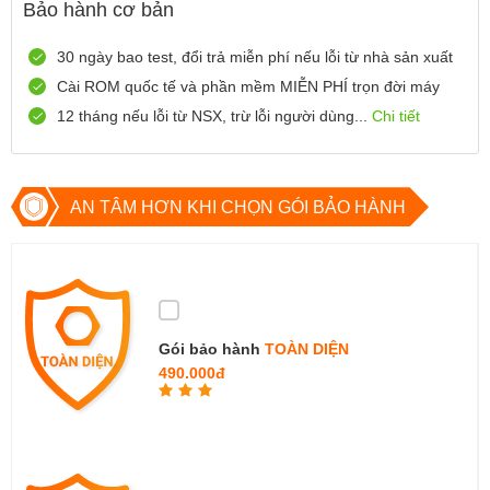
Bảo hành cơ bản
0916551212
Xem bản đồ
Còn hàng
Đặt giữ hàng
30 ngày bao test, đổi trả miễn phí nếu lỗi từ nhà sản xuất
Số 72 Trần Thành Ngọ,TP Hải Phòng
Cài ROM quốc tế và phần mềm MIỄN PHÍ trọn đời máy
0888667272
Xem bản đồ
12 tháng nếu lỗi từ NSX, trừ lỗi người dùng...
Chi tiết
Còn hàng
Đặt giữ hàng
699 Lê Hồng Phong , Quận 10, TP Hồ Chí Minh
0971699701
Xem bản đồ
AN TÂM HƠN KHI CHỌN GÓI BẢO HÀNH
Còn hàng
Đặt giữ hàng
Gói bảo hành
TOÀN DIỆN
490.000đ