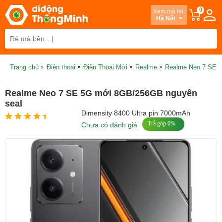
0
Xem giá tại:
Hà Nội
Trang chủ
Điện thoại
Điện Thoại Mới
Realme
Realme Neo 7 SE 
Realme Neo 7 SE 5G mới 8GB/256GB nguyên
seal
Dimensity 8400 Ultra pin 7000mAh
Trả góp 0%
Chưa có đánh giá