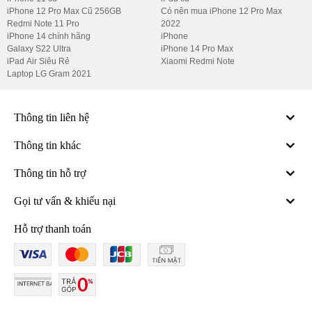
iPhone 12 Pro Max Cũ 256GB
Có nên mua iPhone 12 Pro Max
Ngày phát hành:
25/03/2024
Redmi Note 11 Pro
2022
iPhone 14 chính hãng
iPhone
3.2. Thân máy
Galaxy S22 Ultra
iPhone 14 Pro Max
iPad Air Siêu Rẻ
Xiaomi Redmi Note
Kích thước:
162.7 x 76.3 x 8.6 mm (6.40 x 3.00 x 0.34 in)
Laptop LG Gram 2021
Trọng lượng:
212 g (7.48 oz)
Build:
Mặt kính được bảo vệ bởi công nghệ Crystal Armor
Thông tin liên hệ
glass, khung máy làm bằng plastic bền bỉ.
Thông tin khác
SIM:
Hỗ trợ Nano-SIM + Nano-SIM.
Chứng nhận kháng nước/bụi:
Đạt chuẩn IP65, chống bụi
Thông tin hỗ trợ
kín và nước bắn với áp lực thấp.
Gọi tư vấn & khiếu nại
3.3. Màn hình
Hỗ trợ thanh toán
Loại màn hình:
LTPO OLED, hỗ trợ 1 tỷ màu, tần số quét
120Hz, HDR.
Độ sáng:
1100 nits (HBM)