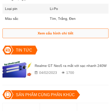
macro 2MP.
Loại pin
Li-Po
Màu sắc
Tím, Trắng, Đen
Xem cấu hình chi tiết
TIN TỨC
Realme GT Neo5 ra mắt với sạc nhanh 240W
04/02/2023
1700
Nhờ cụm camera hiện đại cùng camera Selfie Samsung 16MP sẽ
đem đến cho người dùng những bức ảnh chân thật, lung linh không
thua kém gì những dòng máy cao cấp.
SẢN PHẨM CÙNG PHÂN KHÚC
Realme GT Neo 5 240W Chính hãng giá bao
nhiêu? Đặt trước ở đâu uy tín, giá tốt?