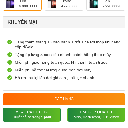
Tím
Trắng
Đen
9.990.000đ
9.990.000đ
9.990.000đ
KHUYẾN MẠI
Tặng thêm tháng 13 bảo hành 1 đổi 1 cả rơi móp khi nâng
cấp dGold
Tặng ốp lưng & sạc siêu nhanh chính hãng theo máy
Miễn phí giao hàng toàn quốc, khi thanh toán trước
Miễn phí hỗ trợ cài ứng dụng trọn đời máy
Hỗ trợ thu lại lên đời giá cao , thủ tục nhanh
ĐẶT HÀNG
MUA TRẢ GÓP 0%
TRẢ GÓP QUA THẺ
Duyệt hồ sơ trong 5 phút
Visa, Mastercard, JCB, Amex