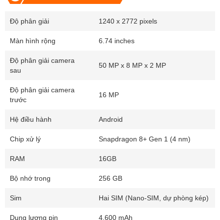
Độ phân giải
1240 x 2772 pixels
Màn hình rộng
6.74 inches
Độ phân giải camera
50 MP x 8 MP x 2 MP
sau
Độ phân giải camera
Hiện nay, Realme GT Neo 5 được mệnh danh là sản phẩm điện
16 MP
trước
thoại sạc nhanh nhất thế giới với sạc nhanh 240W. Realme GT Neo
5 có giải pháp làm mát 8 thành phần, bao gồm buồng hơi và nhiều
Hệ điều hành
Android
lớp than chì để tản nhiệt.
Chip xử lý
Snapdragon 8+ Gen 1 (4 nm)
Điện thoại đã nhận được chứng nhận TUV Rheinland để xác nhận
tính an toàn khi sạc nhanh, giúp người dùng yên tâm sử dụng.
RAM
16GB
Camera siêu hút hồn nhờ cảm biến Sony
Bộ nhớ trong
256 GB
IMX890 50MP
Sim
Hai SIM (Nano-SIM, dự phòng kép)
Ở mặt sau, Realme GT Neo 5 sở hữu cụm camera với cảm biến
Sony IMX890 50MP, một camera siêu rộng 8MP và một camera
Dung lượng pin
4.600 mAh