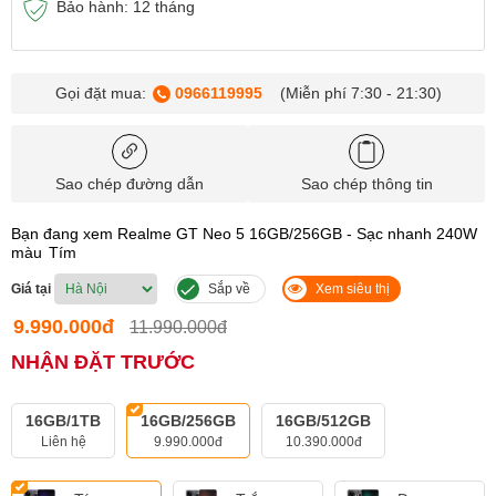
Bảo hành: 12 tháng
Gọi đặt mua:
0966119995
(Miễn phí 7:30 - 21:30)
Sao chép đường dẫn
Sao chép thông tin
Bạn đang xem Realme GT Neo 5 16GB/256GB - Sạc nhanh 240W
màu
Tím
Giá tại
Sắp về
Xem siêu thị
9.990.000đ
11.990.000đ
NHẬN ĐẶT TRƯỚC
16GB/1TB
16GB/256GB
16GB/512GB
Liên hệ
9.990.000đ
10.390.000đ