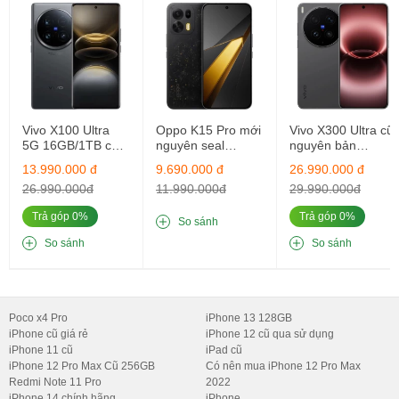
Theo thông tin mới nhất, Realme GT Neo 5 240W có mức giá khởi
điểm từ có giá 3199 CNY (khoảng 11,1 triệu đồng) cho tùy chọn
16GB/256GB và 3499 CNY (khoảng 12,1 triệu đồng) cho tùy chọn
16GB/1TB.
Vivo X100 Ultra
Oppo K15 Pro mới
Vivo X300 Ultra cũ
5G 16GB/1TB cũ
nguyên seal
nguyên bản
nguyên bản
12GB/256GB
16GB/512GB
13.990.000 đ
9.690.000 đ
26.990.000 đ
26.990.000đ
11.990.000đ
29.990.000đ
Trả góp 0%
Trả góp 0%
So sánh
So sánh
So sánh
Poco x4 Pro
iPhone 13 128GB
iPhone cũ giá rẻ
iPhone 12 cũ qua sử dụng
Các bạn có thể đặt trước siêu phẩm này của hệ thống
Di Động
iPhone 11 cũ
iPad cũ
Thông Minh
trên toàn quốc với mức giá siêu hấp dẫn cùng hàng
iPhone 12 Pro Max Cũ 256GB
Có nên mua iPhone 12 Pro Max
Redmi Note 11 Pro
2022
ngàn quà khủng.
iPhone 14 chính hãng
iPhone