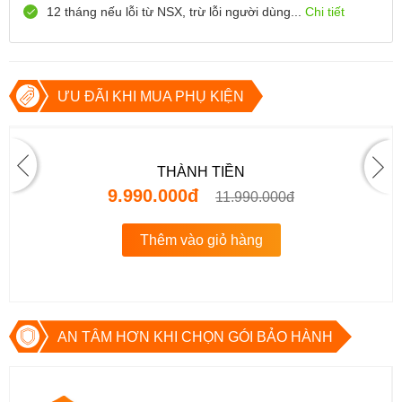
0888667272
Xem bản đồ
12 tháng nếu lỗi từ NSX, trừ lỗi người dùng...
Chi tiết
Còn hàng
Đặt giữ hàng
699 Lê Hồng Phong , Quận 10, TP Hồ Chí Minh
0971699701
Xem bản đồ
Còn hàng
ƯU ĐÃI KHI MUA PHỤ KIỆN
Đặt giữ hàng
THÀNH TIỀN
9.990.000đ
11.990.000đ
Thêm vào giỏ hàng
AN TÂM HƠN KHI CHỌN GÓI BẢO HÀNH