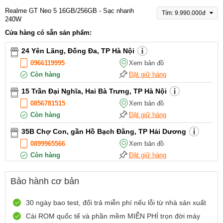
Realme GT Neo 5 16GB/256GB - Sạc nhanh
Tím: 9.990.000đ
240W
Cửa hàng có sẵn sản phẩm:
24 Yên Lãng, Đống Đa, TP Hà Nội
0966119995
Xem bản đồ
Còn hàng
Đặt giữ hàng
15 Trần Đại Nghĩa, Hai Bà Trưng, TP Hà Nội
0856781515
Xem bản đồ
Còn hàng
Đặt giữ hàng
35B Chợ Con, gần Hồ Bạch Đằng, TP Hải Dương
0899965566
Xem bản đồ
Còn hàng
Đặt giữ hàng
12 Điện Biên Phủ, TP Hải Phòng
Bảo hành cơ bản
0916551212
Xem bản đồ
Còn hàng
Đặt giữ hàng
30 ngày bao test, đổi trả miễn phí nếu lỗi từ nhà sản xuất
Số 72 Trần Thành Ngọ,TP Hải Phòng
Cài ROM quốc tế và phần mềm MIỄN PHÍ trọn đời máy