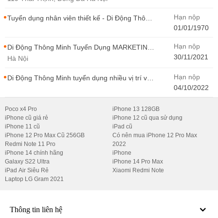
Hạn nộp
Tuyển dụng nhân viên thiết kế - Di Động Thông
Minh
01/01/1970
Hạn nộp
Di Động Thông Minh Tuyển Dụng MARKETING
- CONTENT WIRITER
30/11/2021
Hà Nội
Hạn nộp
Di Động Thông Minh tuyển dụng nhiều vị trí với
Thu Nhập Cao, Cơ Hội Thăng Tiến - Di Động
04/10/2022
Thông Minh
Poco x4 Pro
iPhone 13 128GB
iPhone cũ giá rẻ
iPhone 12 cũ qua sử dụng
iPhone 11 cũ
iPad cũ
iPhone 12 Pro Max Cũ 256GB
Có nên mua iPhone 12 Pro Max
Redmi Note 11 Pro
2022
iPhone 14 chính hãng
iPhone
Galaxy S22 Ultra
iPhone 14 Pro Max
iPad Air Siêu Rẻ
Xiaomi Redmi Note
Laptop LG Gram 2021
Thông tin liên hệ