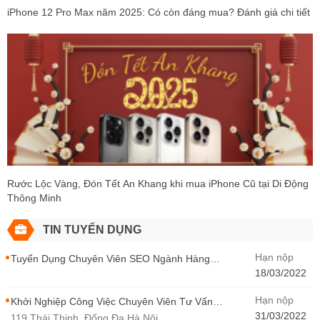
iPhone 12 Pro Max năm 2025: Có còn đáng mua? Đánh giá chi tiết
Rước Lộc Vàng, Đón Tết An Khang khi mua iPhone Cũ tại Di Động
Thông Minh
TIN TUYỂN DỤNG
Hạn nộp
Tuyển Dụng Chuyên Viên SEO Ngành Hàng
Điện Thoại Tại Hà Nội
18/03/2022
Hạn nộp
Khởi Nghiệp Công Việc Chuyên Viên Tư Vấn
Bán Hàng Di Động Thông Minh
31/03/2022
119 Thái Thịnh, Đống Đa Hà Nội