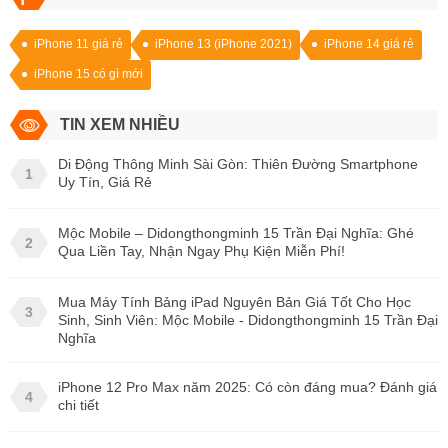
iPhone 11 giá rẻ
iPhone 13 (iPhone 2021)
iPhone 14 giá rẻ
iPhone 15 có gì mới
TIN XEM NHIỀU
Di Động Thông Minh Sài Gòn: Thiên Đường Smartphone
1
Uy Tín, Giá Rẻ
Mộc Mobile – Didongthongminh 15 Trần Đại Nghĩa: Ghé
2
Qua Liền Tay, Nhận Ngay Phụ Kiện Miễn Phí!
Mua Máy Tính Bảng iPad Nguyên Bản Giá Tốt Cho Học
3
Sinh, Sinh Viên: Mộc Mobile - Didongthongminh 15 Trần Đại
Nghĩa
iPhone 12 Pro Max năm 2025: Có còn đáng mua? Đánh giá
4
chi tiết