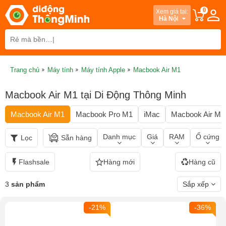
0
Xem giá tại:
Hà Nội
Trang chủ
Máy tính
Máy tính Apple
Macbook Air M1
Macbook Air M1 tại Di Động Thông Minh
Macbook Air M1
Macbook Pro M1
iMac
Macbook Air M2
Danh mục
Giá
RAM
Ổ cứng
Lọc
Sẵn hàng
Flashsale
Hàng mới
Hàng cũ
3
sản phẩm
Sắp xếp
-21%
-36%