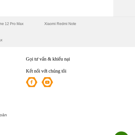
n
ne 12 Pro Max
Xiaomi Redmi Note
ax
o
Gọi tư vấn & khiếu nại
Kết nối với chúng tôi
hoản