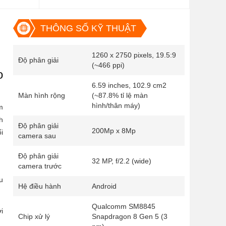
THÔNG SỐ KỸ THUẬT
1260 x 2750 pixels, 19.5:9
Độ phân giải
(~466 ppi)
o
6.59 inches, 102.9 cm2
Màn hình rộng
(~87.8% tỉ lệ màn
hình/thân máy)
m
h
Độ phân giải
200Mp x 8Mp
i
camera sau
Độ phân giải
32 MP, f/2.2 (wide)
camera trước
u
Hệ điều hành
Android
Qualcomm SM8845
i
Chip xử lý
Snapdragon 8 Gen 5 (3