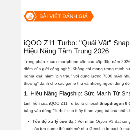
BÀI VIẾT ĐÁNH GIÁ
iQOO Z11 Turbo: "Quái Vật" Snap
Hiệu Năng Tầm Trung 2026
Trong phân khúc smartphone cận cao cấp đầu năm 202
điểm của giới công nghệ. Không chỉ mang trong mình sứ
nghĩa khái niệm "pin trâu" với dung lượng 7600 mAh như
thượng" dành cho các game thủ và những người dùng đòi 
1. Hiệu Năng Flagship: Sức Mạnh Từ Sn
Linh hồn của iQOO Z11 Turbo là chipset
Snapdragon 8 
bảng vào dòng "Turbo" cho thấy tham vọng bá chủ phân
Tốc độ xử lý cực đại:
Với nhân Oryon V3 đạt xun
các tựa game thế giới mở như Genshin Impact ở mứ