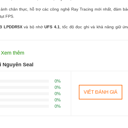
 ảnh chân thực, hỗ trợ các công nghệ Ray Tracing mới nhất, đảm bả
tụt FPS.
B LPDDR5X
và bộ nhớ
UFS 4.1
, tốc độ đọc ghi và khả năng giữ ứn
c Trong Thân Máy Mỏng
Xem thêm
viên pin khổng lồ
7600 mAh
. Nhờ công nghệ Silicon-Carbon (Si/C) hiệ
o thân máy chỉ mỏng từ
7.9 mm
.
i Nguyên Seal
game liên tục hơn 10 tiếng hoặc sử dụng các tác vụ hỗn hợp lên đến 
0%
0%
hóng cho viên pin khổng lồ, đảm bảo cuộc vui không bị gián đoạn qu
VIẾT ĐÁNH GIÁ
0%
0%
0%
ợi thủy tinh giúp máy vừa nhẹ (khoảng 202g) vừa vô cùng chắc chắn.
Bảo Vệ Mắt Tuyệt Đối
ẹp mà còn bảo vệ sức khỏe người dùng: