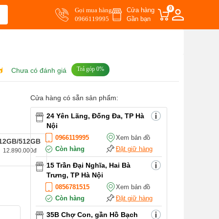
0
Gọi mua hàng
Cửa hàng
0966119995
Gần bạn
Trả góp 0%
Chưa có đánh giá
Cửa hàng có sẵn sản phẩm:
24 Yên Lãng, Đống Đa, TP Hà
Nội
0966119995
Xem bản đồ
12GB/512GB
Còn hàng
Đặt giữ hàng
12.890.000đ
15 Trần Đại Nghĩa, Hai Bà
Trưng, TP Hà Nội
0856781515
Xem bản đồ
Còn hàng
Đặt giữ hàng
g
35B Chợ Con, gần Hồ Bạch