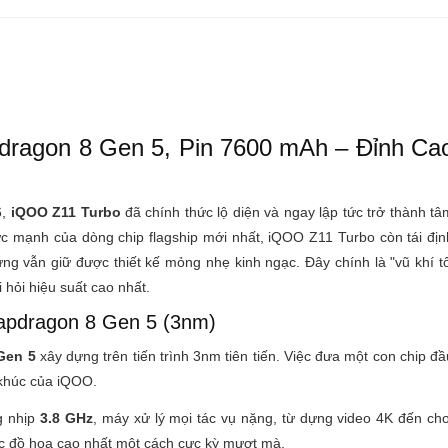
dragon 8 Gen 5, Pin 7600 mAh – Đỉnh Ca
6,
iQOO Z11 Turbo
đã chính thức lộ diện và ngay lập tức trở thành tâ
c mạnh của dòng chip flagship mới nhất, iQOO Z11 Turbo còn tái địn
ng vẫn giữ được thiết kế mỏng nhẹ kinh ngạc. Đây chính là "vũ khí tố
hỏi hiệu suất cao nhất.
apdragon 8 Gen 5 (3nm)
Gen 5
xây dựng trên tiến trình 3nm tiên tiến. Việc đưa một con chip đầ
 khúc của iQOO.
g nhịp
3.8 GHz
, máy xử lý mọi tác vụ nặng, từ dựng video 4K đến chơ
c đồ họa cao nhất một cách cực kỳ mượt mà.