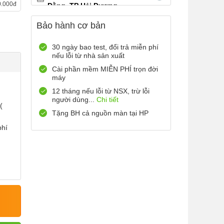
0.000đ
Đằng, TP Hải Dương
0899965566
Xem bản đồ
Bảo hành cơ bản
Còn hàng
Đặt giữ hàng
12 Điện Biên Phủ, TP Hải
30 ngày bao test, đổi trả miễn phí
nếu lỗi từ nhà sản xuất
Phòng
0916551212
Xem bản đồ
Cài phần mềm MIỄN PHÍ trọn đời
máy
Còn hàng
Đặt giữ hàng
12 tháng nếu lỗi từ NSX, trừ lỗi
Số 72 Trần Thành Ngọ,TP Hải
người dùng...
Chi tiết
(
Phòng
Tặng BH cả nguồn màn tại HP
0888667272
Xem bản đồ
phí
Còn hàng
Đặt giữ hàng
699 Lê Hồng Phong , Quận 10,
TP Hồ Chí Minh
0971699701
Xem bản đồ
Còn hàng
Đặt giữ hàng