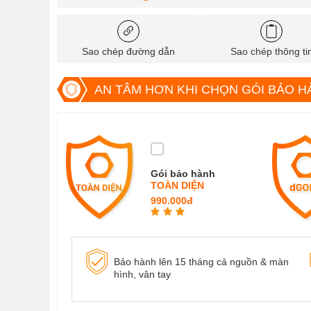
Sao chép đường dẫn
Sao chép thông ti
AN TÂM HƠN KHI CHỌN GÓI BẢO H
Gói bảo hành
TOÀN DIỆN
990.000đ
Bảo hành lên 15 tháng cả nguồn & màn
hình, vân tay