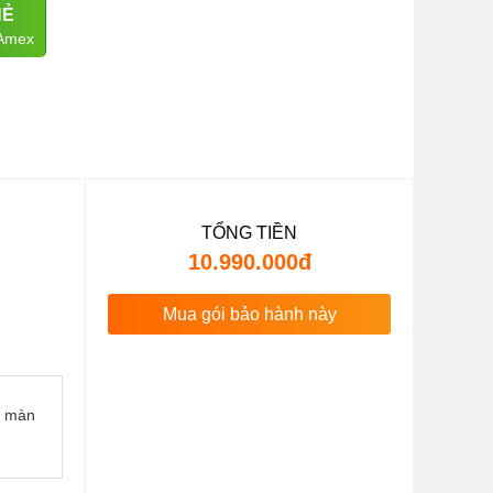
HẺ
 Amex
TỔNG TIỀN
10.990.000đ
Mua gói bảo hành này
n màn