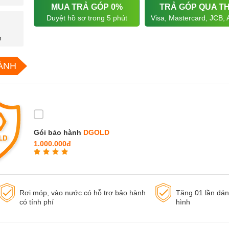
MUA TRẢ GÓP 0%
TRẢ GÓP QUA T
Duyệt hồ sơ trong 5 phút
Visa, Mastercard, JCB,
n
ÀNH
Gói bảo hành
DGOLD
1.000.000đ
Rơi móp, vào nước có hỗ trợ bảo hành
Tặng 01 lần dá
có tính phí
hình