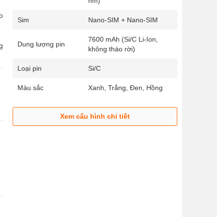
nm)
o
Sim
Nano-SIM + Nano-SIM
7600 mAh (Si/C Li-Ion,
Dung lượng pin
g
không tháo rời)
Loại pin
Si/C
Màu sắc
Xanh, Trắng, Đen, Hồng
n
Xem cấu hình chi tiết
3
á