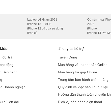
 hình cho tốc độ nhận diện cực nhanh và chính xác, kể cả khi tay bạ
Laptop LG Gram 2021
Có nên mua iPho
iPhone 13 128GB
2022
, Hậu Mãi Tốt Nhất?
iPhone 12 cũ qua sử dụng
iPhone
iPad cũ
iPhone 14 Pro M
thống showroom của chúng tôi tự hào là nơi cung cấp iQOO Z11 Turb
 khác
Thông tin hỗ trợ
 đổi trả
Tuyển Dụng
oạt động
Mua hàng và thanh toán Online
9.701
h Bảo hành
Mua hàng trả góp Online
️ 0916.551.212
ng
Trung tâm bảo hành chính hãng
ng Doanh nghiệp
Quy định về việc sao lưu dữ liệu
 0888.667.272
Hướng dẫn thanh toán chuyển k
 0899.965.566
hu cũ lên đời
Dịch vụ bảo hành điện thoại
️ 0911.108.855