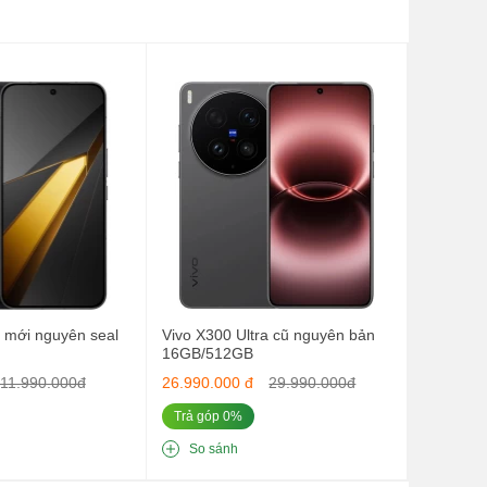
g
ể
 mới nguyên seal
Vivo X300 Ultra cũ nguyên bản
16GB/512GB
11.990.000đ
26.990.000 đ
29.990.000đ
Trả góp 0%
So sánh