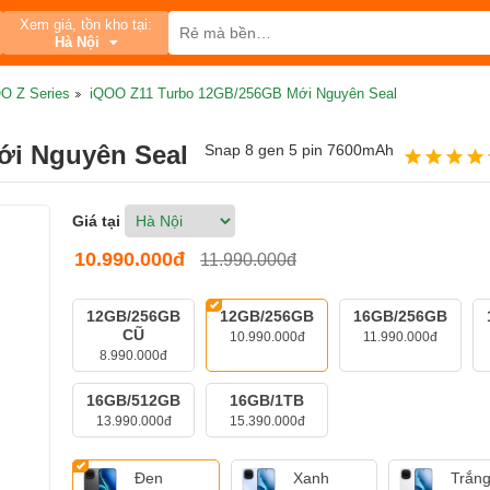
Xem giá, tồn kho tại:
Hà Nội
O Z Series
iQOO Z11 Turbo 12GB/256GB Mới Nguyên Seal
ới Nguyên Seal
Snap 8 gen 5 pin 7600mAh
Giá tại
10.990.000đ
11.990.000đ
12GB/256GB
12GB/256GB
16GB/256GB
CŨ
10.990.000đ
11.990.000đ
8.990.000đ
16GB/512GB
16GB/1TB
13.990.000đ
15.390.000đ
Đen
Xanh
Trắn