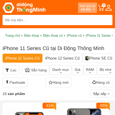
0
Xem giá tại:
Hà Nội
Trang chủ
Điện thoại
Điện thoại cũ
iPhone cũ
iPhone 11 Series C
iPhone 11 Series Cũ tại Di Động Thông Minh
iPhone 11 Series Cũ
iPhone 12 Series Cũ
iPhone SE Cũ
Danh mục
Giá
RAM
Bộ nhớ t
Lọc
Sẵn hàng
Flashsale
Hàng mới
Hàng cũ
10
sản phẩm
Sắp xếp
-61%
-65%