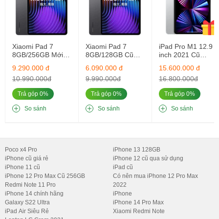
Apple công bố rằng Apple 1 có CPU mạnh hơn 60 % so với Apple
A14 trên iPad Air 4 2020, GPU cũng mạnh hơn gấp đôi.
Với sức mạnh đó, hãng đã tự tin nhấn mạnh vào khả năng chơi
Xiaomi Pad 7
Xiaomi Pad 7
iPad Pro M1 12.9
game mượt mà trên iPad Air 5, từ đó hứa hẹn mang lại cho chúng
8GB/256GB Mới
8GB/128GB Cũ
inch 2021 Cũ
ta trải nghiệm 'chiến game' và làm việc đỉnh cao!
Chính Hãng
Fullbox Nguyên
128GB 5G+Wifi
9.290.000 đ
6.090.000 đ
15.600.000 đ
Bản
10.990.000đ
9.990.000đ
16.800.000đ
Trả góp 0%
Trả góp 0%
Trả góp 0%
So sánh
So sánh
So sánh
Poco x4 Pro
iPhone 13 128GB
iPhone cũ giá rẻ
iPhone 12 cũ qua sử dụng
iPhone 11 cũ
iPad cũ
iPhone 12 Pro Max Cũ 256GB
Có nên mua iPhone 12 Pro Max
Redmi Note 11 Pro
2022
iPhone 14 chính hãng
iPhone
iPad Air 5 vẫn được trang bị cổng sạc USB-C mang lại khả năng
Galaxy S22 Ultra
iPhone 14 Pro Max
iPad Air Siêu Rẻ
Xiaomi Redmi Note
truyền dữ liệu nhanh gấp 2 lần với cổng lightning. Máy hỗ trợ công