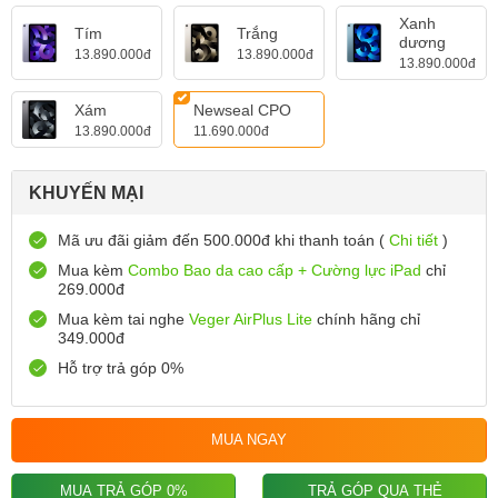
Xanh
Tím
Trắng
dương
13.890.000đ
13.890.000đ
13.890.000đ
Xám
Newseal CPO
13.890.000đ
11.690.000đ
KHUYẾN MẠI
Mã ưu đãi giảm đến 500.000đ khi thanh toán (
Chi tiết
)
Mua kèm
Combo Bao da cao cấp + Cường lực iPad
chỉ
269.000đ
Mua kèm tai nghe
Veger AirPlus Lite
chính hãng chỉ
349.000đ
Hỗ trợ trả góp 0%
MUA NGAY
MUA TRẢ GÓP 0%
TRẢ GÓP QUA THẺ