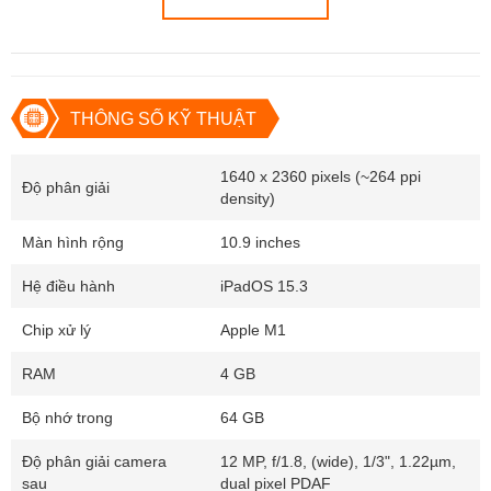
Retina độ phân giải 2360 x 1640 Pixels mang lại hiển thị hình ảnh
chi tiết và sắc nét. Máy có tính năng True-Tone cho khả năng tái
tạo màu sắc chính xác hỗ trợ cho việc làm đồ hoạ.
THÔNG SỐ KỸ THUẬT
1640 x 2360 pixels (~264 ppi
Độ phân giải
density)
Màn hình rộng
10.9 inches
Hệ điều hành
iPadOS 15.3
Chip xử lý
Apple M1
RAM
4 GB
Bộ nhớ trong
64 GB
Độ phân giải camera
12 MP, f/1.8, (wide), 1/3", 1.22µm,
Là thiết bị dành cho đa dạng nhu cầu từ học tập, làm việc, chơi
sau
dual pixel PDAF