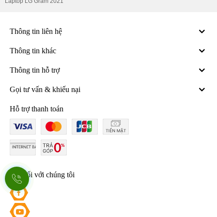
Laptop LG Gram 2021
nghệ mạng 5G tiên tiến nhất hiện nay kèm với eSim tiện lợi có thể
sử dụng mạng ở mọi lúc mọi nơi.
Thông tin liên hệ
Thông tin khác
Thông tin hỗ trợ
Gọi tư vấn & khiếu nại
Hỗ trợ thanh toán
Kết nối với chúng tôi
Camera iPad Air 5 2022 nâng cấp nhiều tính năng mới
Camera sau có độ phân giải 12MP với khẩu độ f/1.8 cùng với đó là