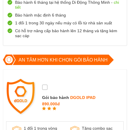
Bảo hành 6 tháng tại hệ thống Di Động Thông Minh -
chi
tiết
Số 72 Trần Thành Ngọ,TP Hải Phòng
Bảo hành mặc định 6 tháng
0888667272
Xem bản đồ
Còn hàng
Đặt giữ hàng
1 đổi 1 trong 30 ngày nếu máy có lỗi từ nhà sản xuất
Có hỗ trợ nâng cấp bảo hành lên 12 tháng và tặng kèm
699 Lê Hồng Phong , Quận 10, TP Hồ Chí Minh
sạc cáp
0971699701
Xem bản đồ
Còn hàng
Đặt giữ hàng
AN TÂM HƠN KHI CHỌN GÓI BẢO HÀNH
Gói bảo hành
DGOLD IPAD
890.000đ
1 đổi 1 trong vòng
Tặng combo sạc