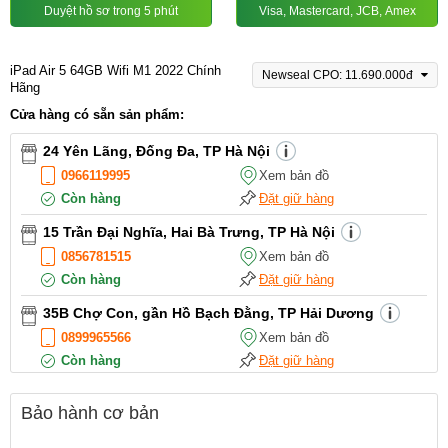
Duyệt hồ sơ trong 5 phút
Visa, Mastercard, JCB, Amex
iPad Air 5 64GB Wifi M1 2022 Chính
Newseal CPO: 11.690.000đ
Hãng
Cửa hàng có sẵn sản phẩm:
24 Yên Lãng, Đống Đa, TP Hà Nội
0966119995
Xem bản đồ
Còn hàng
Đặt giữ hàng
15 Trần Đại Nghĩa, Hai Bà Trưng, TP Hà Nội
0856781515
Xem bản đồ
Còn hàng
Đặt giữ hàng
35B Chợ Con, gần Hồ Bạch Đằng, TP Hải Dương
0899965566
Xem bản đồ
Còn hàng
Đặt giữ hàng
12 Điện Biên Phủ, TP Hải Phòng
Bảo hành cơ bản
0916551212
Xem bản đồ
Còn hàng
Đặt giữ hàng