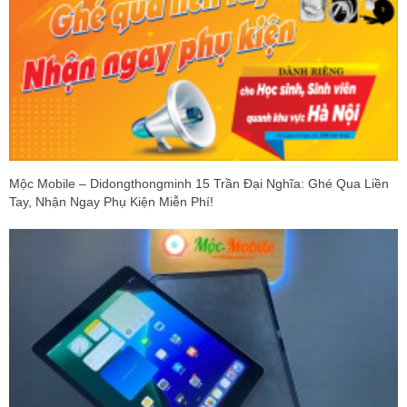
Mộc Mobile – Didongthongminh 15 Trần Đại Nghĩa: Ghé Qua Liền
Tay, Nhận Ngay Phụ Kiện Miễn Phí!