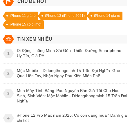
CHỦ ĐỀ HOT
iPhone 11 giá rẻ
iPhone 13 (iPhone 2021)
iPhone 14 giá rẻ
iPhone 15 có gì mới
TIN XEM NHIỀU
Di Động Thông Minh Sài Gòn: Thiên Đường Smartphone
1
Uy Tín, Giá Rẻ
Mộc Mobile – Didongthongminh 15 Trần Đại Nghĩa: Ghé
2
Qua Liền Tay, Nhận Ngay Phụ Kiện Miễn Phí!
Mua Máy Tính Bảng iPad Nguyên Bản Giá Tốt Cho Học
3
Sinh, Sinh Viên: Mộc Mobile - Didongthongminh 15 Trần Đại
Nghĩa
iPhone 12 Pro Max năm 2025: Có còn đáng mua? Đánh giá
4
chi tiết