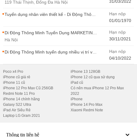
Bán Hàng Di Động Thông Minh
31/03/2022
119 Thái Thịnh, Đống Đa Hà Nội
Hạn nộp
Tuyển dụng nhân viên thiết kế - Di Động Thông
Minh
01/01/1970
Hạn nộp
Di Động Thông Minh Tuyển Dụng MARKETING
- CONTENT WIRITER
30/11/2021
Hà Nội
Hạn nộp
Di Động Thông Minh tuyển dụng nhiều vị trí với
Thu Nhập Cao, Cơ Hội Thăng Tiến - Di Động
04/10/2022
Thông Minh
Poco x4 Pro
iPhone 13 128GB
iPhone cũ giá rẻ
iPhone 12 cũ qua sử dụng
iPhone 11 cũ
iPad cũ
iPhone 12 Pro Max Cũ 256GB
Có nên mua iPhone 12 Pro Max
Redmi Note 11 Pro
2022
iPhone 14 chính hãng
iPhone
Galaxy S22 Ultra
iPhone 14 Pro Max
iPad Air Siêu Rẻ
Xiaomi Redmi Note
Laptop LG Gram 2021
Thông tin liên hệ