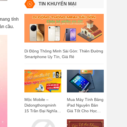
TIN KHUYẾN MẠI
mang tính
oàn cầu.
Di Động Thông Minh Sài Gòn: Thiên Đường
Smartphone Uy Tín, Giá Rẻ
Mộc Mobile –
Mua Máy Tính Bảng
Didongthongminh
iPad Nguyên Bản
15 Trần Đại Nghĩa:
Giá Tốt Cho Học
Ghé Qua Liền Tay,
Sinh, Sinh Viên:
Nhận Ngay Phụ
Mộc Mobile -