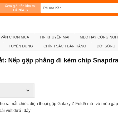
Xem giá, tồn kho tại:
Hà Nội
 VẤN CHỌN MUA
TIN KHUYẾN MẠI
MẸO HAY CÔNG NGH
TUYỂN DỤNG
CHÍNH SÁCH BÁN HÀNG
ĐỜI SỐNG
mắt: Nếp gập phẳng đi kèm chip Snapdr
ho ra mắt chiếc điện thoại gập Galaxy Z Fold5 mới với nếp gâp
ài viết dưới đây!