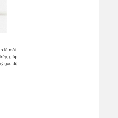
n lề mới,
kép, giúp
kỳ góc độ