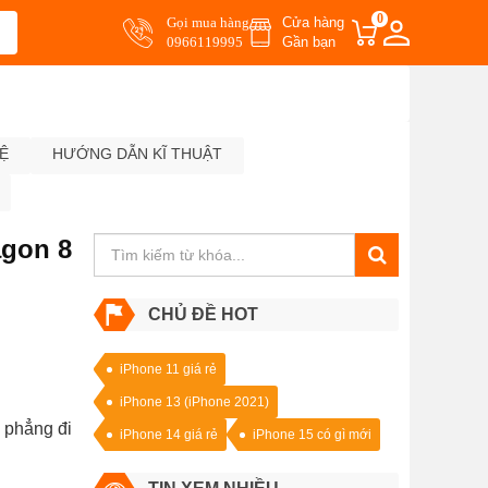
0
Gọi mua hàng
Cửa hàng
0966119995
Gần bạn
Ệ
HƯỚNG DẪN KĨ THUẬT
agon 8
CHỦ ĐỀ HOT
iPhone 11 giá rẻ
iPhone 13 (iPhone 2021)
 phẳng đi
iPhone 14 giá rẻ
iPhone 15 có gì mới