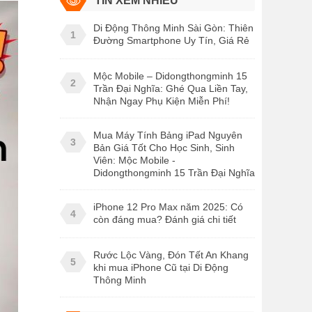
TIN XEM NHIỀU
Di Động Thông Minh Sài Gòn: Thiên
1
Đường Smartphone Uy Tín, Giá Rẻ
Mộc Mobile – Didongthongminh 15
2
Trần Đại Nghĩa: Ghé Qua Liền Tay,
Nhận Ngay Phụ Kiện Miễn Phí!
Mua Máy Tính Bảng iPad Nguyên
3
Bản Giá Tốt Cho Học Sinh, Sinh
Viên: Mộc Mobile -
Didongthongminh 15 Trần Đại Nghĩa
iPhone 12 Pro Max năm 2025: Có
4
còn đáng mua? Đánh giá chi tiết
Rước Lộc Vàng, Đón Tết An Khang
5
khi mua iPhone Cũ tại Di Động
Thông Minh