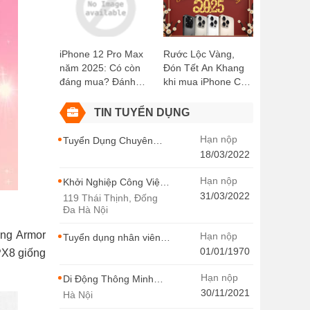
Kiện Miễn Phí!
Didongthongminh
15 Trần Đại Nghĩa
iPhone 12 Pro Max
Rước Lộc Vàng,
năm 2025: Có còn
Đón Tết An Khang
đáng mua? Đánh
khi mua iPhone Cũ
giá chi tiết
tại Di Động Thông
Minh
TIN TUYỂN DỤNG
Hạn nộp
Tuyển Dụng Chuyên
Viên SEO Ngành Hàng
18/03/2022
Điện Thoại Tại Hà Nội
Hạn nộp
Khởi Nghiệp Công Việc
Chuyên Viên Tư Vấn
31/03/2022
119 Thái Thịnh, Đống
Bán Hàng Di Động
Đa Hà Nội
Thông Minh
ung Armor
Hạn nộp
Tuyển dụng nhân viên
thiết kế - Di Động Thông
01/01/1970
PX8 giống
Minh
Hạn nộp
Di Động Thông Minh
Tuyển Dụng
30/11/2021
Hà Nội
MARKETING -