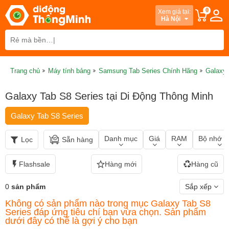
0
Xem giá tại:
Hà Nội
Trang chủ
Máy tính bảng
Samsung Tab Series Chính Hãng
Galaxy 
Galaxy Tab S8 Series tại Di Động Thông Minh
Galaxy Tab S8 Series
Danh mục
Giá
RAM
Bộ nhớ t
Lọc
Sẵn hàng
Flashsale
Hàng mới
Hàng cũ
0
sản phẩm
Sắp xếp
Không có sản phẩm nào trong mục Galaxy Tab S8
Series đáp ứng tiêu chí bạn vừa chọn. Sản phẩm
dưới đây có thể là gợi ý cho bạn